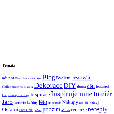
Témata
Blog
cestování
Bydlení
advent
Bez reklam
Beton
Dekorace
DIY
děti
doma
featured
Collaborations
cukroví
Inspiruje mne
Inteiér
Inspirace
hrady zámky zříceniny
Jaro
léto
Nákupy
květiny
orel bělohlavý
kosmetika
na zahradě
recepty
Ostatní
podzim
recenze
OVOCNÉ
pečení
příroda