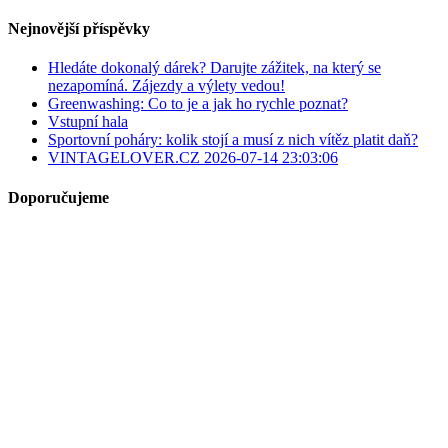
Nejnovější příspěvky
Hledáte dokonalý dárek? Darujte zážitek, na který se
nezapomíná. Zájezdy a výlety vedou!
Greenwashing: Co to je a jak ho rychle poznat?
Vstupní hala
Sportovní poháry: kolik stojí a musí z nich vítěz platit daň?
VINTAGELOVER.CZ 2026-07-14 23:03:06
Doporučujeme