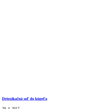
Detoxikačná soľ do kúpeľa
29. 4. 2017