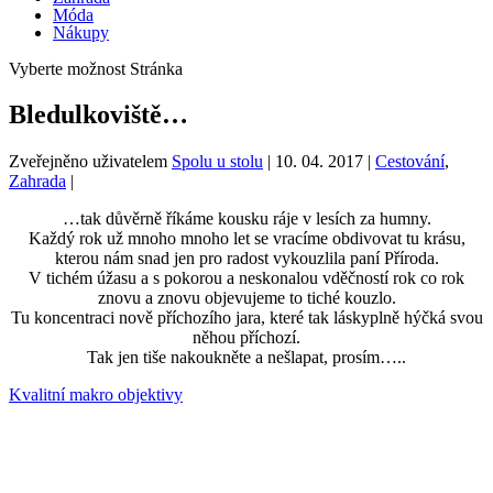
Móda
Nákupy
Vyberte možnost Stránka
Bledulkoviště…
Zveřejněno uživatelem
Spolu u stolu
|
10. 04. 2017
|
Cestování
,
Zahrada
|
…tak důvěrně říkáme kousku ráje v lesích za humny.
Každý rok už mnoho mnoho let se vracíme obdivovat tu krásu,
kterou nám snad jen pro radost vykouzlila paní Příroda.
V tichém úžasu a s pokorou a neskonalou vděčností rok co rok
znovu a znovu objevujeme to tiché kouzlo.
Tu koncentraci nově příchozího jara, které tak láskyplně hýčká svou
něhou příchozí.
Tak jen tiše nakoukněte a nešlapat, prosím…..
Kvalitní makro objektivy