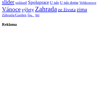
slider
Spoluprace
U nás
U nás doma
snídaně
Velikonoce
Zahrada
Vánoce
zima
výlety
ze života
Záhrada/Garden
šití
Šiju...
Reklama