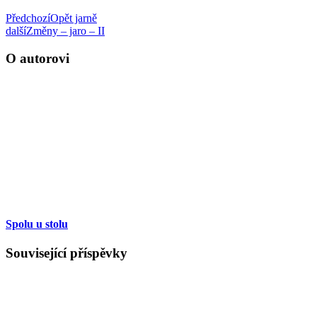
Předchozí
Opět jarně
další
Změny – jaro – II
O autorovi
Spolu u stolu
Související příspěvky