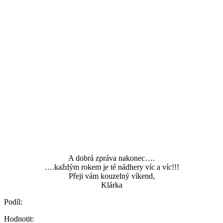
A dobrá zpráva nakonec….
….každým rokem je té nádhery víc a víc!!!
Přeji vám kouzelný víkend,
Klárka
Podíl:
Hodnotit: