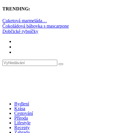
TRENDING:
Cuketová marmeláda…
Čokoládová bábovka s mascarpone
Dobčické rybníčky
Bydlení
Krása
Cestování
Příroda
Lifestyle
Recepty
Zahrada