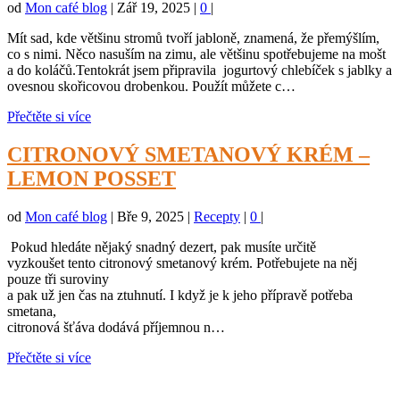
od
Mon café blog
|
Zář 19, 2025
|
0
|
Mít sad, kde většinu stromů tvoří jabloně, znamená, že přemýšlím,
co s nimi. Něco nasuším na zimu, ale většinu spotřebujeme na mošt
a do koláčů.Tentokrát jsem připravila jogurtový chlebíček s jablky a
ovesnou skořicovou drobenkou. Použít můžete c…
Přečtěte si více
CITRONOVÝ SMETANOVÝ KRÉM –
LEMON POSSET
od
Mon café blog
|
Bře 9, 2025
|
Recepty
|
0
|
Pokud hledáte nějaký snadný dezert, pak musíte určitě
vyzkoušet tento citronový smetanový krém. Potřebujete na něj
pouze tři suroviny
a pak už jen čas na ztuhnutí. I když je k jeho přípravě potřeba
smetana,
citronová šťáva dodává příjemnou n…
Přečtěte si více