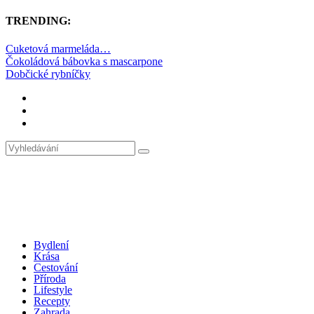
TRENDING:
Cuketová marmeláda…
Čokoládová bábovka s mascarpone
Dobčické rybníčky
Bydlení
Krása
Cestování
Příroda
Lifestyle
Recepty
Zahrada