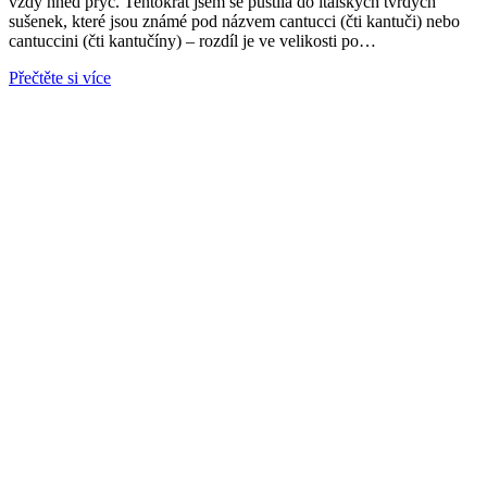
vždy hned pryč. Tentokrát jsem se pustila do italských tvrdých
sušenek, které jsou známé pod názvem cantucci (čti kantuči) nebo
cantuccini (čti kantučíny) – rozdíl je ve velikosti po…
Přečtěte si více