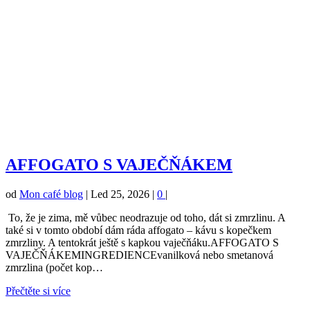
AFFOGATO S VAJEČŇÁKEM
od
Mon café blog
|
Led 25, 2026
|
0
|
To, že je zima, mě vůbec neodrazuje od toho, dát si zmrzlinu. A
také si v tomto období dám ráda affogato – kávu s kopečkem
zmrzliny. A tentokrát ještě s kapkou vaječňáku.AFFOGATO S
VAJEČŇÁKEMINGREDIENCEvanilková nebo smetanová
zmrzlina (počet kop…
Přečtěte si více