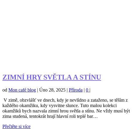
ZIMNÍ HRY SVĚTLA A STÍNU
od
Mon café blog
|
Úno 28, 2025
|
Příroda
|
0
|
V zimě, obzvlášť ve dnech, kdy je nevlídno a zataženo, se těším z
každého okamžiku, kdy vysvitne slunce. Tuto malou kolekci
okamžiků bych nazvala zimní hrou světla a stínu. Ne vždy musí být
zima studená, tentokrát hrají hlavní roli teplé bar…
Přečtěte si více