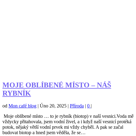
MOJE OBLÍBENÉ MÍSTO – NÁŠ
RYBNÍK
od
Mon café blog
|
Úno 20, 2025
|
Příroda
|
0
|
Moje oblíbené místo … to je rybník (biotop) v naší vesnici.Voda mě
vždycky přitahovala, jsem vodní živel, a i když naší vesnicí protéká
potok, nějaký větší vodní prvek mi vždy chyběl. A pak se začal
budovat biotop a hned jsem věděla, že se…