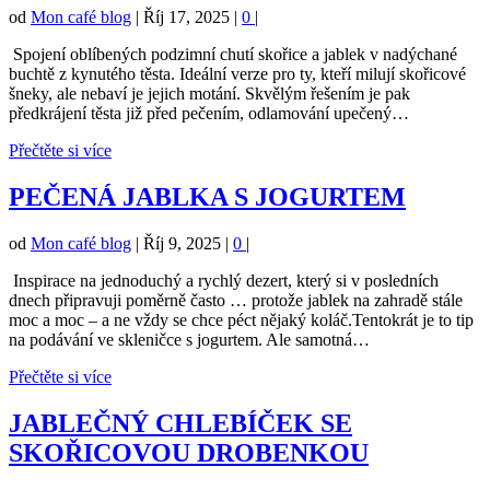
od
Mon café blog
|
Říj 17, 2025
|
0
|
Spojení oblíbených podzimní chutí skořice a jablek v nadýchané
buchtě z kynutého těsta. Ideální verze pro ty, kteří milují skořicové
šneky, ale nebaví je jejich motání. Skvělým řešením je pak
předkrájení těsta již před pečením, odlamování upečený…
Přečtěte si více
PEČENÁ JABLKA S JOGURTEM
od
Mon café blog
|
Říj 9, 2025
|
0
|
Inspirace na jednoduchý a rychlý dezert, který si v posledních
dnech připravuji poměrně často … protože jablek na zahradě stále
moc a moc – a ne vždy se chce péct nějaký koláč.Tentokrát je to tip
na podávání ve skleničce s jogurtem. Ale samotná…
Přečtěte si více
JABLEČNÝ CHLEBÍČEK SE
SKOŘICOVOU DROBENKOU