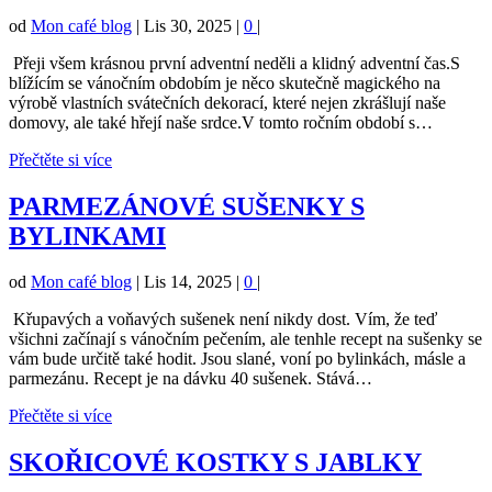
od
Mon café blog
|
Lis 30, 2025
|
0
|
Přeji všem krásnou první adventní neděli a klidný adventní čas.S
blížícím se vánočním obdobím je něco skutečně magického na
výrobě vlastních svátečních dekorací, které nejen zkrášlují naše
domovy, ale také hřejí naše srdce.V tomto ročním období s…
Přečtěte si více
PARMEZÁNOVÉ SUŠENKY S
BYLINKAMI
od
Mon café blog
|
Lis 14, 2025
|
0
|
Křupavých a voňavých sušenek není nikdy dost. Vím, že teď
všichni začínají s vánočním pečením, ale tenhle recept na sušenky se
vám bude určitě také hodit. Jsou slané, voní po bylinkách, másle a
parmezánu. Recept je na dávku 40 sušenek. Stává…
Přečtěte si více
SKOŘICOVÉ KOSTKY S JABLKY