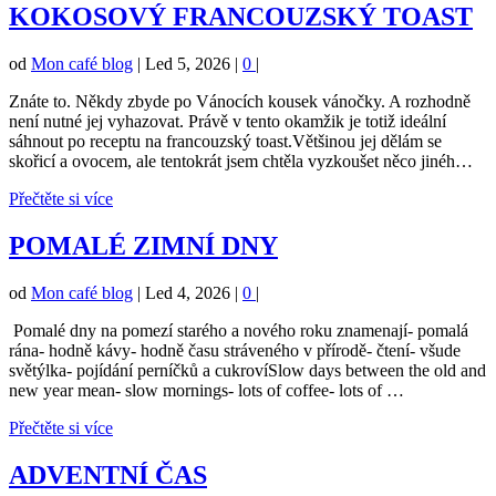
KOKOSOVÝ FRANCOUZSKÝ TOAST
od
Mon café blog
|
Led 5, 2026
|
0
|
Znáte to. Někdy zbyde po Vánocích kousek vánočky. A rozhodně
není nutné jej vyhazovat. Právě v tento okamžik je totiž ideální
sáhnout po receptu na francouzský toast.Většinou jej dělám se
skořicí a ovocem, ale tentokrát jsem chtěla vyzkoušet něco jinéh…
Přečtěte si více
POMALÉ ZIMNÍ DNY
od
Mon café blog
|
Led 4, 2026
|
0
|
Pomalé dny na pomezí starého a nového roku znamenají- pomalá
rána- hodně kávy- hodně času stráveného v přírodě- čtení- všude
světýlka- pojídání perníčků a cukrovíSlow days between the old and
new year mean- slow mornings- lots of coffee- lots of …
Přečtěte si více
ADVENTNÍ ČAS