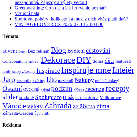
nezapomíná. Zájezdy a výlety vedou!
Greenwashing: Co to je a jak ho rychle poznat?
Vstupní hala
Sportovní poháry: kolik stojí a musí z nich vítěz platit daň?
VINTAGELOVER.CZ 2026-07-14 23:03:06
Témata
Blog
cestování
Bydlení
advent
Bez reklam
Beton
Dekorace
DIY
děti
doma
featured
Collaborations
cukroví
Inspiruje mne
Inteiér
Inspirace
hrady zámky zříceniny
Jaro
léto
Nákupy
květiny
orel bělohlavý
kosmetika
na zahradě
recepty
Ostatní
podzim
recenze
OVOCNÉ
pečení
příroda
slider
Spoluprace
U nás
U nás doma
snídaně
Velikonoce
Zahrada
Vánoce
zima
výlety
ze života
Záhrada/Garden
šití
Šiju...
Reklama