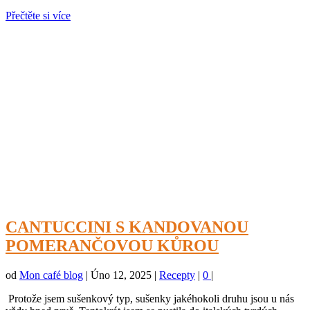
Přečtěte si více
CANTUCCINI S KANDOVANOU
POMERANČOVOU KŮROU
od
Mon café blog
|
Úno 12, 2025
|
Recepty
|
0
|
Protože jsem sušenkový typ, sušenky jakéhokoli druhu jsou u nás