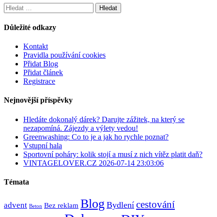
Vyhledávání
Důležité odkazy
Kontakt
Pravidla používání cookies
Přidat Blog
Přidat článek
Registrace
Nejnovější příspěvky
Hledáte dokonalý dárek? Darujte zážitek, na který se
nezapomíná. Zájezdy a výlety vedou!
Greenwashing: Co to je a jak ho rychle poznat?
Vstupní hala
Sportovní poháry: kolik stojí a musí z nich vítěz platit daň?
VINTAGELOVER.CZ 2026-07-14 23:03:06
Témata
Blog
cestování
Bydlení
advent
Bez reklam
Beton