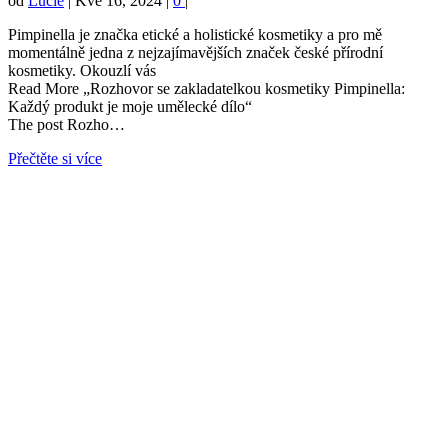
od
Lucie
|
Kvě 16, 2024
|
0
|
Pimpinella je značka etické a holistické kosmetiky a pro mě
momentálně jedna z nejzajímavějších značek české přírodní
kosmetiky. Okouzlí vás
Read More „Rozhovor se zakladatelkou kosmetiky Pimpinella:
Každý produkt je moje umělecké dílo“
The post Rozho…
Přečtěte si více