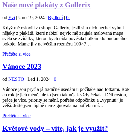
Naše nové plakáty z Gallerix
od
Evi
|
Úno 19, 2024
|
Bydlení
|
0
|
Když mě oslovili z eshopu Gallerix, jestli si u nich nechci vybrat
nějaký z plakátů, které nabízí, nejvíc mě zaujala malovaná mapa
světa se zvířátky, kterou bych ráda pověsila holkám do budoucího
pokoje. Máme ji v největším rozměru 100×7…
Přečtěte si více
Vánoce 2023
od
NESTO
|
Led 1, 2024
|
0
|
Vánoce jsou pryč a já tradičně usedám u počítače nad fotkami. Rok
co rok je jich méně, ale to jsem tak nějak vždy čekala. Děti rostou,
práce je více, priority se mění, potřeba odpočinku a „vypnutí“ je
větší. Ještě jsem úplně nerezignovala na potřebu mí…
Přečtěte si více
Květové vody – víte, jak je využít?