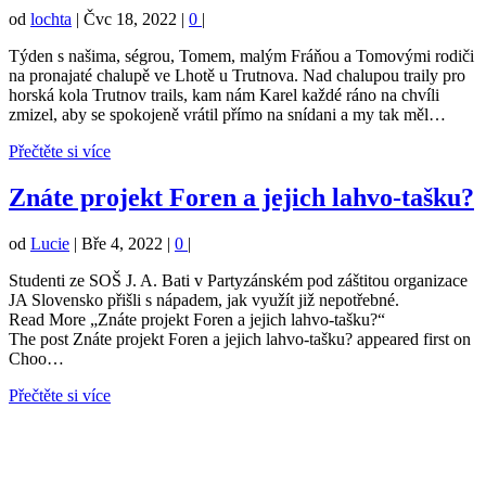
od
lochta
|
Čvc 18, 2022
|
0
|
Týden s našima, ségrou, Tomem, malým Fráňou a Tomovými rodiči
na pronajaté chalupě ve Lhotě u Trutnova. Nad chalupou traily pro
horská kola Trutnov trails, kam nám Karel každé ráno na chvíli
zmizel, aby se spokojeně vrátil přímo na snídani a my tak měl…
Přečtěte si více
Znáte projekt Foren a jejich lahvo-tašku?
od
Lucie
|
Bře 4, 2022
|
0
|
Studenti ze SOŠ J. A. Bati v Partyzánském pod záštitou organizace
JA Slovensko přišli s nápadem, jak využít již nepotřebné.
Read More „Znáte projekt Foren a jejich lahvo-tašku?“
The post Znáte projekt Foren a jejich lahvo-tašku? appeared first on
Choo…
Přečtěte si více