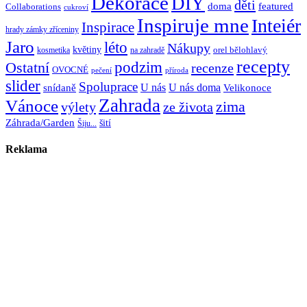
Dekorace
DIY
děti
doma
featured
Collaborations
cukroví
Inspiruje mne
Inteiér
Inspirace
hrady zámky zříceniny
Jaro
léto
Nákupy
květiny
orel bělohlavý
kosmetika
na zahradě
recepty
Ostatní
podzim
recenze
OVOCNÉ
pečení
příroda
slider
Spoluprace
U nás
U nás doma
snídaně
Velikonoce
Zahrada
Vánoce
zima
výlety
ze života
Záhrada/Garden
šití
Šiju...
Reklama