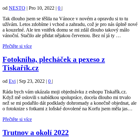
od
NESTO
|
Pro 10, 2022
|
0
|
Tak dlouho jsem se těšila na Vánoce v novém a opravdu si to tu
užívám. Letos zdobíme i vchod a zahradu, což je pro nás úplně nové
a kouzelné. Ale ten vnitřek domu se mi zdál dlouho takový málo
vánoční. Stačilo ale přidat nějakou červenou. Bez ní já ty …
Přečtěte si více
Fotokniha, plecháček a pexeso z
Tiskařík.cz
od
Evi
|
Srp 23, 2022
|
0
|
Ráda bych vám ukázala moji objednávku z eshopu Tiskařík.cz.
Když mě oslovili s nabídkou spolupráce, docela dlouho mi trvalo
než se mi podařilo dát podklady dohromady a konečně objednat, ale
o fotoknize s fotkami z loňské dovolené na Korfu jsem měla jas…
Přečtěte si více
Trutnov a okolí 2022