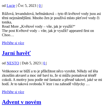
od
Lucie
|
Čvc 5, 2023
|
0
|
Růžová, levandulová, heřmánková – tyto tři květové vody jsou asi
těmi nejznámějšími. Mnoho žen je používá místo pleťové vody či
tonika,
Read More „Květové vody – víte, jak je využít?“
The post Květové vody – víte, jak je využít? appeared first on
Choo…
Přečtěte si více
Jarní havěť
od
NESTO
|
Dub 5, 2023
|
0
|
Velikonoce se blíží a to je příležitost něco vyrobit. Někdy od léta
zkouším akvarel a moc mě baví to, že si můžu pomalovat téměř
cokoli. A motivy jsou podle mé fantazie a přesně takové, jaké se mi
hodí. Je to taková svoboda.V leze i na zahradě vždycky …
Přečtěte si více
Advent v novém