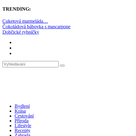
TRENDING:
Cuketová marmeláda…
Čokoládová bábovka s mascarpone
Dobčické rybníčky
Bydlení
Krása
Cestování
Příroda
Lifestyle
Recepty
Zahrada