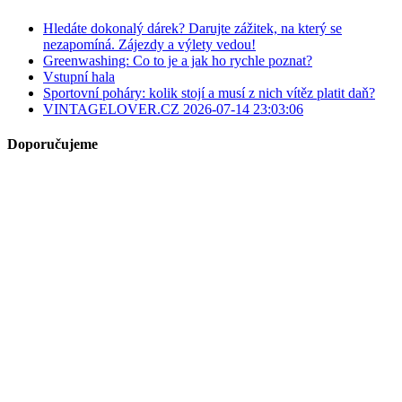
Hledáte dokonalý dárek? Darujte zážitek, na který se
nezapomíná. Zájezdy a výlety vedou!
Greenwashing: Co to je a jak ho rychle poznat?
Vstupní hala
Sportovní poháry: kolik stojí a musí z nich vítěz platit daň?
VINTAGELOVER.CZ 2026-07-14 23:03:06
Doporučujeme