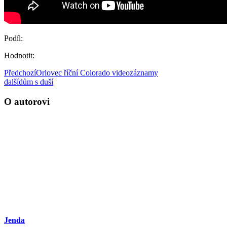
Podíl:
Hodnotit:
Předchozí
Orlovec říční Colorado videozáznamy
další
dům s duší
O autorovi
Jenda