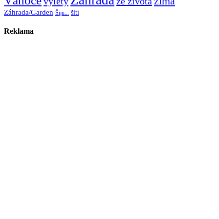
Vánoce
zima
výlety
ze života
Záhrada/Garden
šití
Šiju...
Reklama