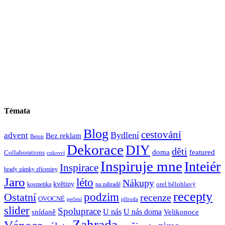
Témata
Blog
cestování
Bydlení
advent
Bez reklam
Beton
Dekorace
DIY
děti
doma
featured
Collaborations
cukroví
Inspiruje mne
Inteiér
Inspirace
hrady zámky zříceniny
Jaro
léto
Nákupy
květiny
orel bělohlavý
kosmetika
na zahradě
recepty
Ostatní
podzim
recenze
OVOCNÉ
pečení
příroda
slider
Spoluprace
U nás
U nás doma
snídaně
Velikonoce
Zahrada