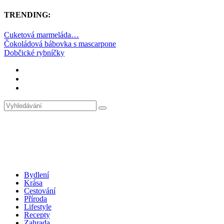
TRENDING:
Cuketová marmeláda…
Čokoládová bábovka s mascarpone
Dobčické rybníčky
Bydlení
Krása
Cestování
Příroda
Lifestyle
Recepty
Zahrada