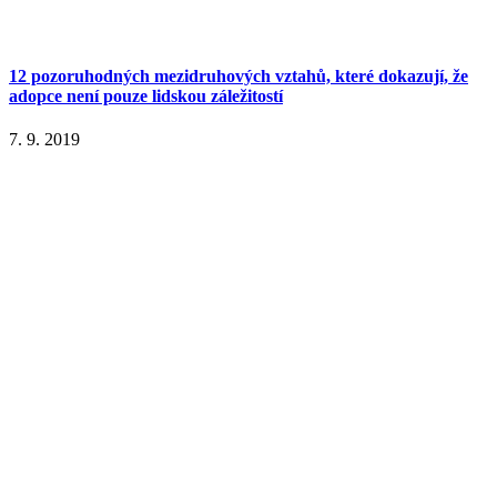
12 pozoruhodných mezidruhových vztahů, které dokazují, že
adopce není pouze lidskou záležitostí
7. 9. 2019