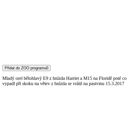
Přidat do ZOO programu
0
Mladý orel bělohlavý E9 z hnízda Harriet a M15 na Floridě poté co
vypadl při skoku na větev z hnízda se vrátil na pastvinu 15.3.2017