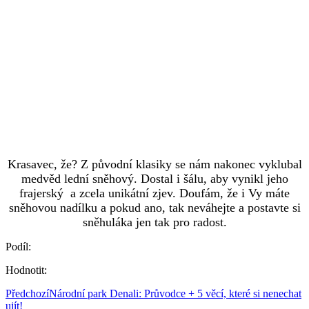
Krasavec, že? Z původní klasiky se nám nakonec vyklubal
medvěd lední sněhový. Dostal i šálu, aby vynikl jeho
frajerský a zcela unikátní zjev. Doufám, že i Vy máte
sněhovou nadílku a pokud ano, tak neváhejte a postavte si
sněhuláka jen tak pro radost.
Podíl:
Hodnotit:
Předchozí
Národní park Denali: Průvodce + 5 věcí, které si nenechat
ujít!