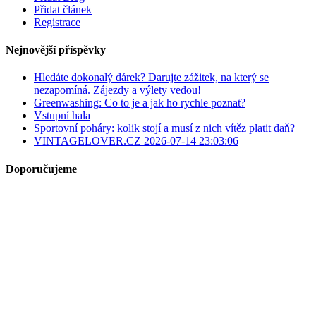
Přidat článek
Registrace
Nejnovější příspěvky
Hledáte dokonalý dárek? Darujte zážitek, na který se
nezapomíná. Zájezdy a výlety vedou!
Greenwashing: Co to je a jak ho rychle poznat?
Vstupní hala
Sportovní poháry: kolik stojí a musí z nich vítěz platit daň?
VINTAGELOVER.CZ 2026-07-14 23:03:06
Doporučujeme