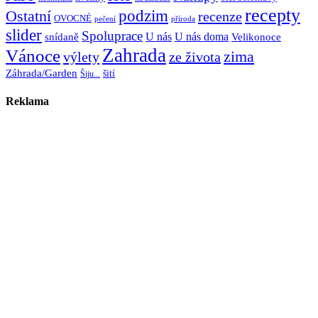
recepty
Ostatní
podzim
recenze
OVOCNÉ
pečení
příroda
slider
Spoluprace
U nás
U nás doma
snídaně
Velikonoce
Zahrada
Vánoce
zima
výlety
ze života
Záhrada/Garden
šití
Šiju...
Reklama