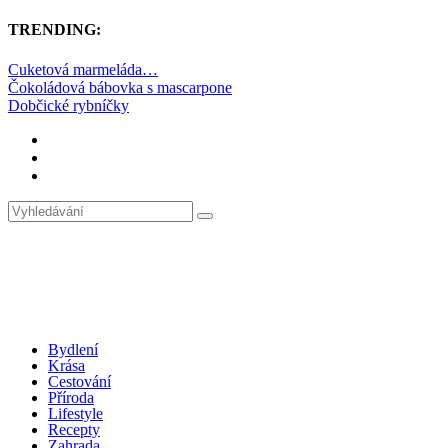
TRENDING:
Cuketová marmeláda…
Čokoládová bábovka s mascarpone
Dobčické rybníčky
Bydlení
Krása
Cestování
Příroda
Lifestyle
Recepty
Zahrada