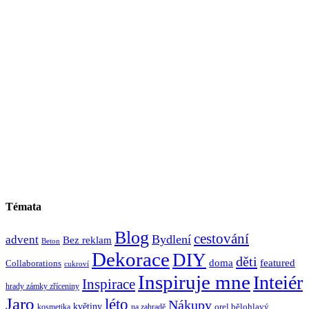
Témata
Blog
cestování
Bydlení
advent
Bez reklam
Beton
Dekorace
DIY
děti
doma
featured
Collaborations
cukroví
Inspiruje mne
Inteiér
Inspirace
hrady zámky zříceniny
Jaro
léto
Nákupy
květiny
orel bělohlavý
kosmetika
na zahradě