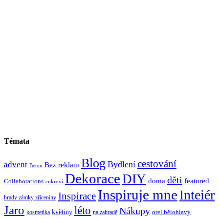
Témata
Blog
cestování
Bydlení
advent
Bez reklam
Beton
Dekorace
DIY
děti
doma
featured
Collaborations
cukroví
Inspiruje mne
Inteiér
Inspirace
hrady zámky zříceniny
Jaro
léto
Nákupy
květiny
orel bělohlavý
kosmetika
na zahradě