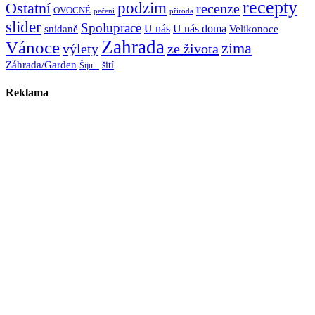
recepty
Ostatní
podzim
recenze
OVOCNÉ
pečení
příroda
slider
Spoluprace
U nás
U nás doma
snídaně
Velikonoce
Zahrada
Vánoce
zima
výlety
ze života
Záhrada/Garden
šití
Šiju...
Reklama