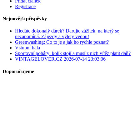
Přidat článek
Registrace
Nejnovější příspěvky
Hledáte dokonalý dárek? Darujte zážitek, na který se
nezapomíná. Zájezdy a výlety vedou!
Greenwashing: Co to je a jak ho rychle poznat?
Vstupní hala
Sportovní poháry: kolik stojí a musí z nich vítěz platit daň?
VINTAGELOVER.CZ 2026-07-14 23:03:06
Doporučujeme