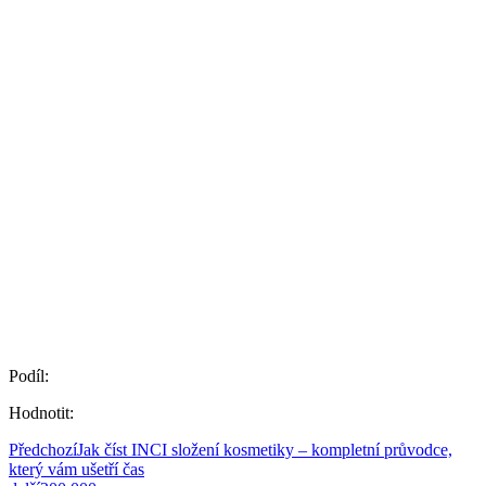
Podíl:
Hodnotit:
Předchozí
Jak číst INCI složení kosmetiky – kompletní průvodce,
který vám ušetří čas