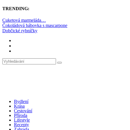
TRENDING:
Cuketová marmeláda…
Čokoládová bábovka s mascarpone
Dobčické rybníčky
Bydlení
Krása
Cestování
Příroda
Lifestyle
Recepty
Zahrada