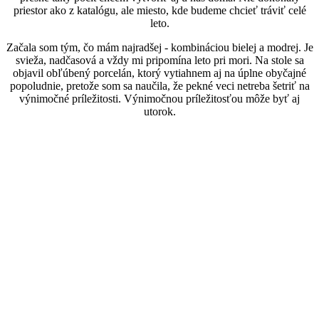
priestor ako z katalógu, ale miesto, kde budeme chcieť tráviť celé
leto.
Začala som tým, čo mám najradšej - kombináciou bielej a modrej. Je
svieža, nadčasová a vždy mi pripomína leto pri mori. Na stole sa
objavil obľúbený porcelán, ktorý vytiahnem aj na úplne obyčajné
popoludnie, pretože som sa naučila, že pekné veci netreba šetriť na
výnimočné príležitosti. Výnimočnou príležitosťou môže byť aj
utorok.