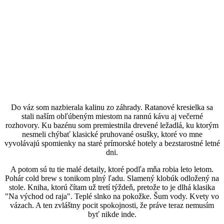
Do váz som nazbierala kalinu zo záhrady. Ratanové kresielka sa
stali naším obľúbeným miestom na rannú kávu aj večerné
rozhovory. Ku bazénu som premiestnila drevené ležadlá, ku ktorým
nesmeli chýbať klasické pruhované osušky, ktoré vo mne
vyvolávajú spomienky na staré prímorské hotely a bezstarostné letné
dni.
A potom sú tu tie malé detaily, ktoré podľa mňa robia leto letom.
Pohár cold brew s tonikom plný ľadu. Slamený klobúk odložený na
stole. Kniha, ktorú čítam už tretí týždeň, pretože to je dlhá klasika
"Na východ od raja". Teplé slnko na pokožke. Šum vody. Kvety vo
vázach. A ten zvláštny pocit spokojnosti, že práve teraz nemusím
byť nikde inde.