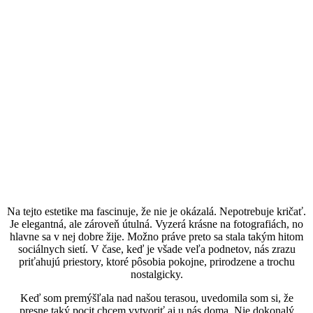
Na tejto estetike ma fascinuje, že nie je okázalá. Nepotrebuje kričať.
Je elegantná, ale zároveň útulná. Vyzerá krásne na fotografiách, no
hlavne sa v nej dobre žije. Možno práve preto sa stala takým hitom
sociálnych sietí. V čase, keď je všade veľa podnetov, nás zrazu
priťahujú priestory, ktoré pôsobia pokojne, prirodzene a trochu
nostalgicky.
Keď som premýšľala nad našou terasou, uvedomila som si, že
presne taký pocit chcem vytvoriť aj u nás doma. Nie dokonalý