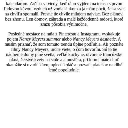
kalendárom. Začína sa vtedy, keď ráno vyjdem na terasu s prvou
ľadovou kávou, vzduch už vonia slnkom a ja mám pocit, že sa svet
na chvíľu spomalil. Presne tie chvíle milujem najviac. Bez plánov,
bez zhonu. Len domov, záhrada a malé každodenné radosti, ktoré
zrazu pôsobia výnimočne.
Posledné mesiace na mňa z Pinterestu a Instagramu vyskakuje
pojem
Nancy Meyers summer
alebo
Nancy Meyers aesthetic
. A
musím priznať, že som tomuto trendu úplne podľahla. Ak poznáte
filmy Nancy Meyers, určite viete, o čom hovorím. Sú to tie
nádherné domy plné svetla, veľké kuchyne, otvorené francúzske
okná, čerstvé kvety na stole a atmosféra, pri ktorej máte chuť
okamžite si uvariť kávu, upiecť koláč a pozvať priateľov na dlhé
letné popoludnie.