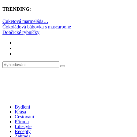
TRENDING:
Cuketová marmeláda…
Čokoládová bábovka s mascarpone
Dobčické rybníčky
Bydlení
Krása
Cestování
Příroda
Lifestyle
Recepty
Zahrada