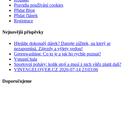
Pravidla používání cookies
Přidat Blog
Přidat článek
Registrace
Nejnovější příspěvky
Hledáte dokonalý dárek? Darujte zážitek, na který se
nezapomíná. Zájezdy a výlety vedou!
Greenwashing: Co to je a jak ho rychle poznat?
Vstupní hala
Sportovní poháry: kolik stojí a musí z nich vítěz platit daň?
VINTAGELOVER.CZ 2026-07-14 23:03:06
Doporučujeme