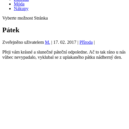
Móda
Nákupy
Vyberte možnost Stránka
Pátek
Zveřejněno uživatelem
M.
|
17. 02. 2017
|
Příroda
|
Přeji vám krásné a slunečné páteční odpoledne. Ač to tak ráno u nás
vůbec nevypadalo, vyklubal se z uplakaného pátku nádherný den.