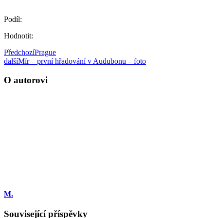
Podíl:
Hodnotit:
Předchozí
Prague
další
Mír – první hřadování v Audubonu – foto
O autorovi
M.
Související příspěvky