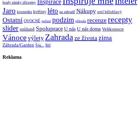
Inspiruje mne
Inteiér
Inspirace
hrady zámky zříceniny
Jaro
léto
Nákupy
květiny
orel bělohlavý
kosmetika
na zahradě
recepty
Ostatní
podzim
recenze
OVOCNÉ
pečení
příroda
slider
Spoluprace
U nás
U nás doma
snídaně
Velikonoce
Zahrada
Vánoce
zima
výlety
ze života
Záhrada/Garden
šití
Šiju...
Reklama