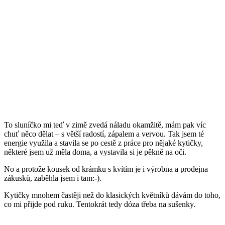
To sluníčko mi teď v zimě zvedá náladu okamžitě, mám pak víc
chuť něco dělat – s větší radostí, zápalem a vervou. Tak jsem té
energie využila a stavila se po cestě z práce pro nějaké kytičky,
některé jsem už měla doma, a vystavila si je pěkně na oči.
No a protože kousek od krámku s kvítím je i výrobna a prodejna
zákusků, zaběhla jsem i tam:-).
Kytičky mnohem častěji než do klasických květníků dávám do toho,
co mi přijde pod ruku. Tentokrát tedy dóza třeba na sušenky.