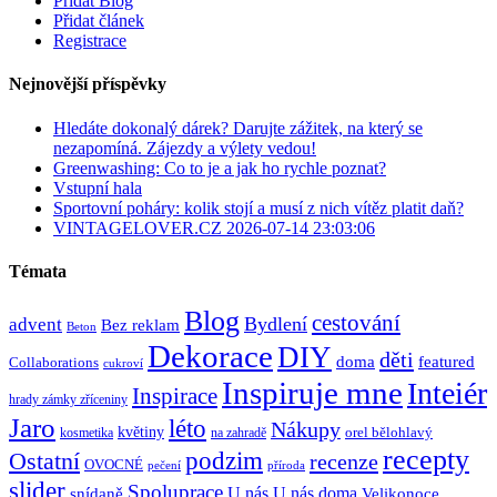
Přidat Blog
Přidat článek
Registrace
Nejnovější příspěvky
Hledáte dokonalý dárek? Darujte zážitek, na který se
nezapomíná. Zájezdy a výlety vedou!
Greenwashing: Co to je a jak ho rychle poznat?
Vstupní hala
Sportovní poháry: kolik stojí a musí z nich vítěz platit daň?
VINTAGELOVER.CZ 2026-07-14 23:03:06
Témata
Blog
cestování
Bydlení
advent
Bez reklam
Beton
Dekorace
DIY
děti
doma
featured
Collaborations
cukroví
Inspiruje mne
Inteiér
Inspirace
hrady zámky zříceniny
Jaro
léto
Nákupy
květiny
orel bělohlavý
kosmetika
na zahradě
recepty
Ostatní
podzim
recenze
OVOCNÉ
pečení
příroda
slider
Spoluprace
U nás
U nás doma
snídaně
Velikonoce