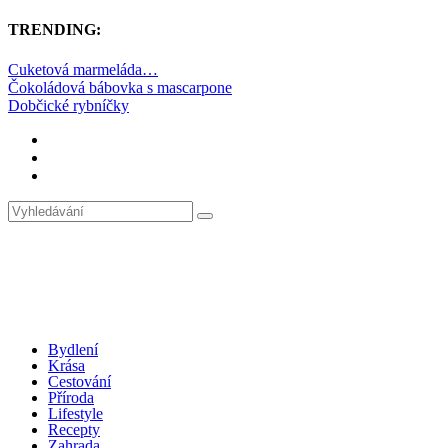
TRENDING:
Cuketová marmeláda…
Čokoládová bábovka s mascarpone
Dobčické rybníčky
Bydlení
Krása
Cestování
Příroda
Lifestyle
Recepty
Zahrada