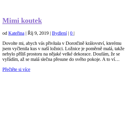
Mimi koutek
od
Kateřina
|
Říj 9, 2019
|
Bydlení
|
0
|
Dovolte mi, abych vás přivítala v Dorotčině království, kterému
jsem vyčlenila kus v naší ložnici. Ložnice je poměrně malá, takže
nebylo příliš prostoru na nějaké velké dekorace. Doufám, že se
vyřádím, až se malá slečna přesune do svého pokoje. A to ví…
Přečtěte si více