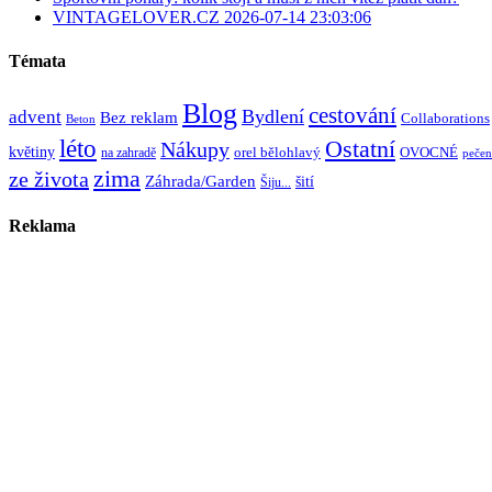
VINTAGELOVER.CZ 2026-07-14 23:03:06
Témata
Blog
cestování
Bydlení
advent
Bez reklam
Collaborations
Beton
léto
Ostatní
Nákupy
květiny
orel bělohlavý
OVOCNÉ
na zahradě
pečen
zima
ze života
Záhrada/Garden
šití
Šiju...
Reklama