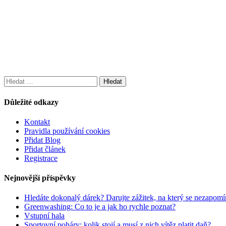
Vyhledávání
Důležité odkazy
Kontakt
Pravidla používání cookies
Přidat Blog
Přidat článek
Registrace
Nejnovější příspěvky
Hledáte dokonalý dárek? Darujte zážitek, na který se nezapomí
Greenwashing: Co to je a jak ho rychle poznat?
Vstupní hala
Sportovní poháry: kolik stojí a musí z nich vítěz platit daň?