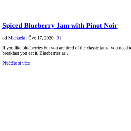
Spiced Blueberry Jam with Pinot Noir
od
Michaela
|
Čvc 17, 2020
|
0
|
If you like blueberries but you are tired of the classic jams, you need 
breakfast you eat it. Blueberries ar…
Přečtěte si více