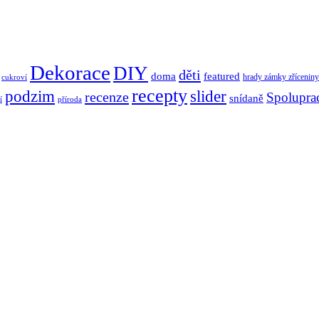
Dekorace
DIY
děti
doma
featured
hrady zámky zříceniny
cukroví
recepty
podzim
slider
recenze
Spolupra
snídaně
í
příroda