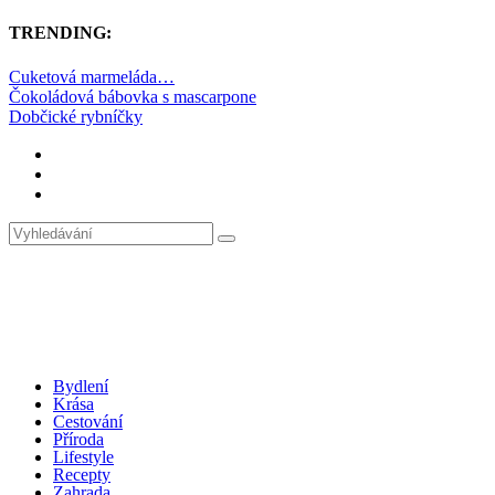
TRENDING:
Cuketová marmeláda…
Čokoládová bábovka s mascarpone
Dobčické rybníčky
Bydlení
Krása
Cestování
Příroda
Lifestyle
Recepty
Zahrada