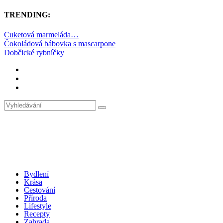
TRENDING:
Cuketová marmeláda…
Čokoládová bábovka s mascarpone
Dobčické rybníčky
Bydlení
Krása
Cestování
Příroda
Lifestyle
Recepty
Zahrada