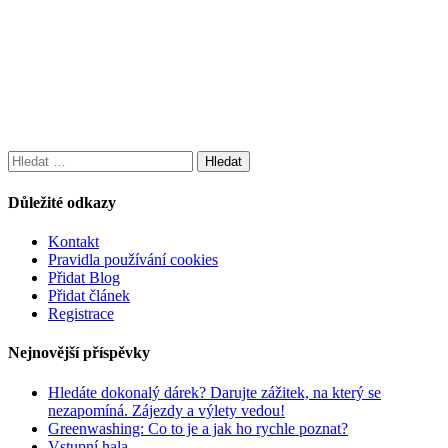
Vyhledávání
Důležité odkazy
Kontakt
Pravidla používání cookies
Přidat Blog
Přidat článek
Registrace
Nejnovější příspěvky
Hledáte dokonalý dárek? Darujte zážitek, na který se
nezapomíná. Zájezdy a výlety vedou!
Greenwashing: Co to je a jak ho rychle poznat?
Vstupní hala