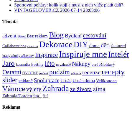
Sportovní poháry: kolik stojí a musí z nich vítěz platit daň?
VINTAGELOVER.CZ 2026-07-14 23:03:06
Témata
Blog
cestování
Bydlení
advent
Bez reklam
Beton
Dekorace
DIY
děti
doma
featured
Collaborations
cukroví
Inspiruje mne
Inteiér
Inspirace
hrady zámky zříceniny
Jaro
léto
Nákupy
květiny
orel bělohlavý
kosmetika
na zahradě
recepty
Ostatní
podzim
recenze
OVOCNÉ
pečení
příroda
slider
Spoluprace
U nás
U nás doma
snídaně
Velikonoce
Zahrada
Vánoce
zima
výlety
ze života
Záhrada/Garden
šití
Šiju...
Reklama