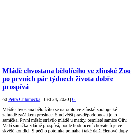
Mládě chvostana bělolícího ve zlínské Zoo
po prvních pár týdnech života dobře
prospívá
od
Petra Chlumecka
|
Led 24, 2020
|
0
|
Mládě chvostana bělolícího se narodilo ve zlínské zoologické
zahradě začátkem prosince. S největší pravděpodobností je to
samička. První měsíc strávilo mládě u matky, osmileté samice Oliv.
Malá samička zdárně prospívá, podle hodnocení chovatelů je ve
skvělé kondici. S péči o potomka pomáhají také další členové tlupy