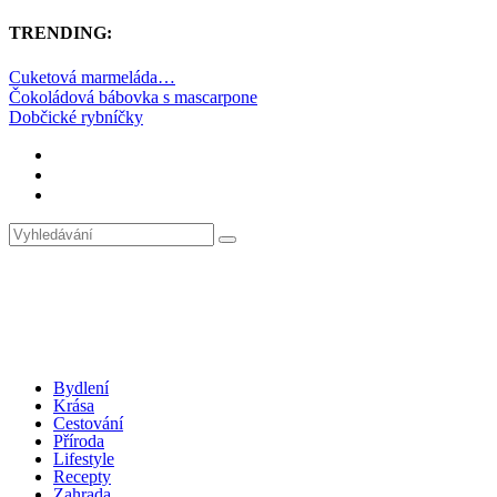
TRENDING:
Cuketová marmeláda…
Čokoládová bábovka s mascarpone
Dobčické rybníčky
Bydlení
Krása
Cestování
Příroda
Lifestyle
Recepty
Zahrada