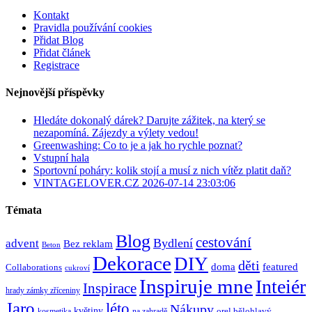
Kontakt
Pravidla používání cookies
Přidat Blog
Přidat článek
Registrace
Nejnovější příspěvky
Hledáte dokonalý dárek? Darujte zážitek, na který se
nezapomíná. Zájezdy a výlety vedou!
Greenwashing: Co to je a jak ho rychle poznat?
Vstupní hala
Sportovní poháry: kolik stojí a musí z nich vítěz platit daň?
VINTAGELOVER.CZ 2026-07-14 23:03:06
Témata
Blog
cestování
Bydlení
advent
Bez reklam
Beton
Dekorace
DIY
děti
doma
featured
Collaborations
cukroví
Inspiruje mne
Inteiér
Inspirace
hrady zámky zříceniny
Jaro
léto
Nákupy
květiny
orel bělohlavý
kosmetika
na zahradě