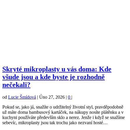
Skryté mikroplasty u vás doma: Kde
všude jsou a kde byste je rozhodně
nečekali?
od
Lucie Šmídová
|
Úno 27, 2026
|
0
|
Pokud se, jako já, snažíte o udržitelný životní styl, pravděpodobně
už máte doma bambusový kartáček, na nákupy nosíte plátěnku a v
kuchyni používáte především sklo a nerez. Jenže i když se snažíme
sebevíc, mikroplasty jsou tak trochu jako nezvaní hosté…