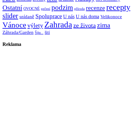
recepty
Ostatní
podzim
recenze
OVOCNÉ
pečení
příroda
slider
Spoluprace
U nás
U nás doma
snídaně
Velikonoce
Zahrada
Vánoce
zima
výlety
ze života
Záhrada/Garden
šití
Šiju...
Reklama