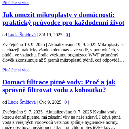
Přečtěte si více
Jak omezit mikroplasty v domácnosti:
praktický průvodce pro každodenní život
od
Lucie Šmídová
|
Zář 19, 2025
|
0
|
Zveřejněno 19. 9. 2025 | Aktualizováno 19. 9. 2025 Mikroplasty se
nacházejí prakticky všude kolem nás – ve vodě, v potravinách, v
půdě i ve vzduchu. Podle výzkumu organizace WWF průměrný
člověk zkonzumuje až 5 gramů mikroplastů týdně, což odpovídá…
Přečtěte si více
Domácí filtrace pitné vody: Proč a jak
správně filtrovat vodu z kohoutku?
od
Lucie Šmídová
|
Čvc 9, 2025
|
0
|
Zveřejněno 9. 7. 2025 | Aktualizováno 9. 7. 2025 Kvalita vody,
kterou denně pijeme, má zásadní vliv na naše zdraví. I když pitná
voda z veřejných vodovodů většinou splňuje hygienické normy,
může obsahovat nežádoucí látky – od chlóru přes těžké kov…