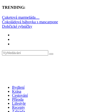
TRENDING:
Cuketová marmeláda…
Čokoládová bábovka s mascarpone
Dobčické rybníčky
Bydlení
Krása
Cestování
Příroda
Lifestyle
Recepty
Zahrada