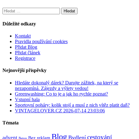
Vyhledávání
Důležité odkazy
Kontakt
Pravidla používání cookies
Přidat Blog
Přidat článek
Registrace
Nejnovější příspěvky
Hledáte dokonalý dárek? Darujte zážitek, na který se
nezapomíná. Zájezdy a výlety vedou!
Greenwashing: Co to je a jak ho rychle poznat?
Vstupní hala
Sportovní poháry: kolik stojí a musí z nich vítěz platit daň?
VINTAGELOVER.CZ 2026-07-14 23:03:06
Témata
Blog
cestování
Bydlení
advent
Bez reklam
Beton