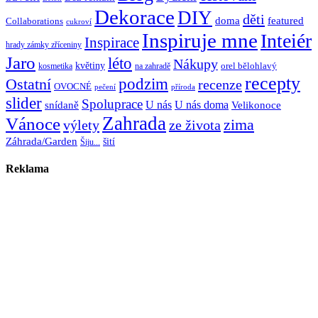
Dekorace
DIY
děti
doma
featured
Collaborations
cukroví
Inspiruje mne
Inteiér
Inspirace
hrady zámky zříceniny
Jaro
léto
Nákupy
květiny
orel bělohlavý
kosmetika
na zahradě
recepty
Ostatní
podzim
recenze
OVOCNÉ
pečení
příroda
slider
Spoluprace
U nás
U nás doma
snídaně
Velikonoce
Zahrada
Vánoce
zima
výlety
ze života
Záhrada/Garden
šití
Šiju...
Reklama