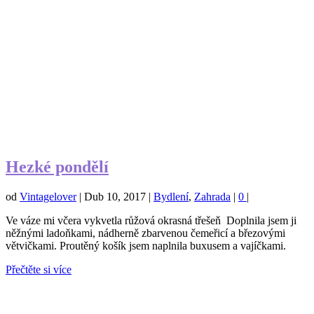
Hezké pondělí
od
Vintagelover
|
Dub 10, 2017
|
Bydlení
,
Zahrada
|
0
|
Ve váze mi včera vykvetla růžová okrasná třešeň Doplnila jsem ji
něžnými ladoňkami, nádherně zbarvenou čemeřicí a březovými
větvičkami. Proutěný košík jsem naplnila buxusem a vajíčkami.
Přečtěte si více