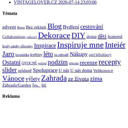
VINTAGELOVER.CZ 2026-07-14 23:03:06
Témata
Blog
cestování
Bydlení
advent
Bez reklam
Beton
Dekorace
DIY
děti
doma
featured
Collaborations
cukroví
Inspiruje mne
Inteiér
Inspirace
hrady zámky zříceniny
Jaro
léto
Nákupy
květiny
orel bělohlavý
kosmetika
na zahradě
recepty
Ostatní
podzim
recenze
OVOCNÉ
pečení
příroda
slider
Spoluprace
U nás
U nás doma
snídaně
Velikonoce
Zahrada
Vánoce
zima
výlety
ze života
Záhrada/Garden
šití
Šiju...
Reklama