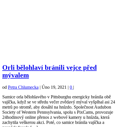
Orli bělohlaví bránili vejce před
mývalem
od
Petra Chlumecka
|
Úno 19, 2021
|
0
|
Samice orla bělohlavého v Pittsburghu energicky bránila obě
vajíčka, když se ve středu večer zvědavý mýval vyšplhal asi 24
metrů po stromě, aby dosáhl na hnízdo. Společnost Audubon
Society of Western Pennsylvania, spolu s PixCams, provozuje
24hodinový online přenos z webové kamery u hnízda, která
zachytila veškerou akci. Poté, co samice bránila vajíčka a