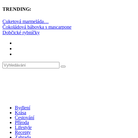
TRENDING:
Cuketová marmeláda…
Čokoládová bábovka s mascarpone
Dobčické rybníčky
Bydlení
Krása
Cestování
Příroda
Lifestyle
Recepty
Zahrada