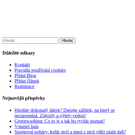
Vyhledávání
Důležité odkazy
Kontakt
Pravidla používání cookies
Přidat Blog
Přidat článek
Registrace
Nejnovější příspěvky
Hledáte dokonalý dárek? Darujte zážitek, na který se
nezapomíná. Zájezdy a výlety vedou!
Greenwashing: Co to je a jak ho rychle poznat?
Vstupní hala
Sportovní poháry: kolik stojí a musí z nich vítěz platit daň?