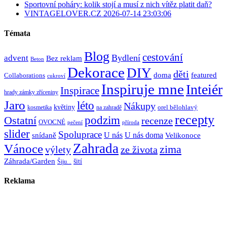
Sportovní poháry: kolik stojí a musí z nich vítěz platit daň?
VINTAGELOVER.CZ 2026-07-14 23:03:06
Témata
Blog
cestování
Bydlení
advent
Bez reklam
Beton
Dekorace
DIY
děti
doma
featured
Collaborations
cukroví
Inspiruje mne
Inteiér
Inspirace
hrady zámky zříceniny
Jaro
léto
Nákupy
květiny
orel bělohlavý
kosmetika
na zahradě
recepty
Ostatní
podzim
recenze
OVOCNÉ
pečení
příroda
slider
Spoluprace
U nás
U nás doma
snídaně
Velikonoce
Zahrada
Vánoce
zima
výlety
ze života
Záhrada/Garden
šití
Šiju...
Reklama