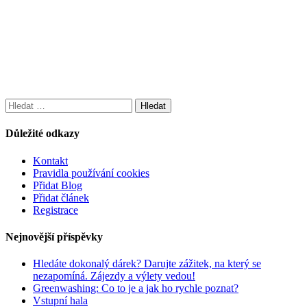
Vyhledávání
Důležité odkazy
Kontakt
Pravidla používání cookies
Přidat Blog
Přidat článek
Registrace
Nejnovější příspěvky
Hledáte dokonalý dárek? Darujte zážitek, na který se
nezapomíná. Zájezdy a výlety vedou!
Greenwashing: Co to je a jak ho rychle poznat?
Vstupní hala