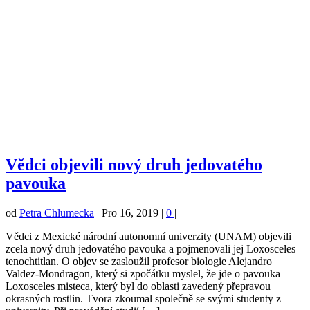
Vědci objevili nový druh jedovatého
pavouka
od
Petra Chlumecka
|
Pro 16, 2019
|
0
|
Vědci z Mexické národní autonomní univerzity (UNAM) objevili
zcela nový druh jedovatého pavouka a pojmenovali jej Loxosceles
tenochtitlan. O objev se zasloužil profesor biologie Alejandro
Valdez-Mondragon, který si zpočátku myslel, že jde o pavouka
Loxosceles misteca, který byl do oblasti zavedený přepravou
okrasných rostlin. Tvora zkoumal společně se svými studenty z