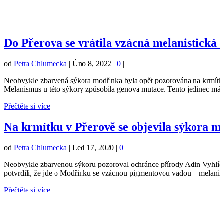
Do Přerova se vrátila vzácná melanistick
od
Petra Chlumecka
|
Úno 8, 2022
|
0
|
Neobvykle zbarvená sýkora modřinka byla opět pozorována na krmítku
Melanismus u této sýkory způsobila genová mutace. Tento jedinec má 
Přečtěte si více
Na krmítku v Přerově se objevila sýkora
od
Petra Chlumecka
|
Led 17, 2020
|
0
|
Neobvykle zbarvenou sýkoru pozoroval ochránce přírody Adin Vyhlídka
potvrdili, že jde o Modřinku se vzácnou pigmentovou vadou – melan
Přečtěte si více