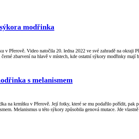
á sýkora modřinka
 v Přerově. Video natočila 20. ledna 2022 ve své zahradě na okraji P
černé zbarvení na hlavě v místech, kde ostatní sýkory modřinky mají bí
 modřinka s melanismem
 na krmítku v Přerově. Její fotky, které se mu podařilo pořídit, pak 
ismem. Melanismus u této sýkory způsobila genová mutace. Jde vlastně