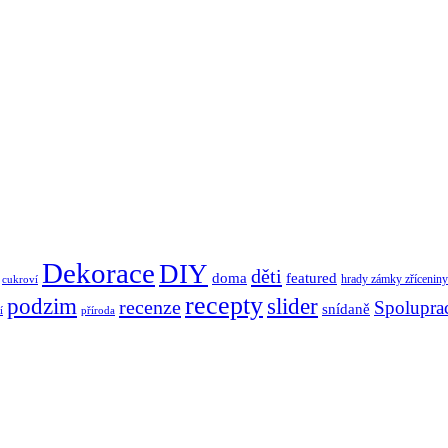
Dekorace
DIY
děti
doma
featured
hrady zámky zříceniny
cukroví
recepty
podzim
slider
recenze
Spolupra
snídaně
í
příroda