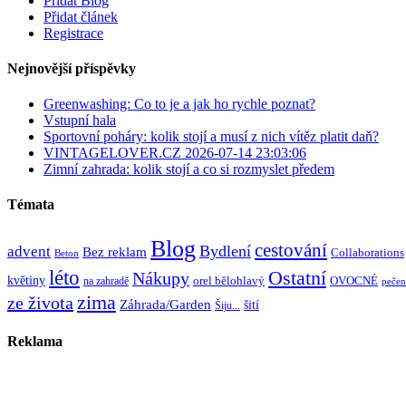
Přidat Blog
Přidat článek
Registrace
Nejnovější příspěvky
Greenwashing: Co to je a jak ho rychle poznat?
Vstupní hala
Sportovní poháry: kolik stojí a musí z nich vítěz platit daň?
VINTAGELOVER.CZ 2026-07-14 23:03:06
Zimní zahrada: kolik stojí a co si rozmyslet předem
Témata
Blog
cestování
Bydlení
advent
Bez reklam
Collaborations
Beton
léto
Ostatní
Nákupy
květiny
orel bělohlavý
OVOCNÉ
na zahradě
pečen
zima
ze života
Záhrada/Garden
šití
Šiju...
Reklama