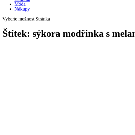
Móda
Nákupy
Vyberte možnost Stránka
Štítek:
sýkora modřinka s mel