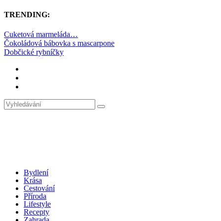
TRENDING:
Cuketová marmeláda…
Čokoládová bábovka s mascarpone
Dobčické rybníčky
Bydlení
Krása
Cestování
Příroda
Lifestyle
Recepty
Zahrada