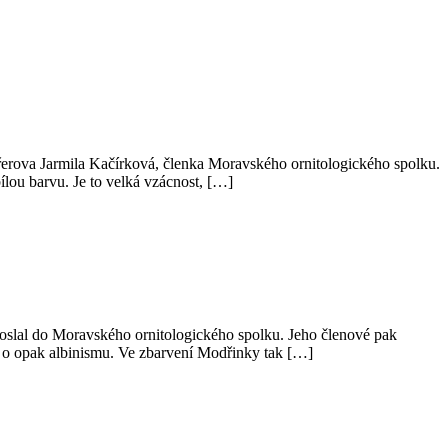
řerova Jarmila Kačírková, členka Moravského ornitologického spolku.
lou barvu. Je to velká vzácnost, […]
poslal do Moravského ornitologického spolku. Jeho členové pak
 o opak albinismu. Ve zbarvení Modřinky tak […]