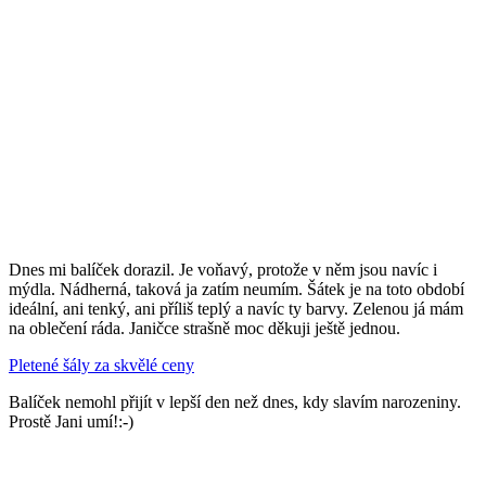
Dnes mi balíček dorazil. Je voňavý, protože v něm jsou navíc i
mýdla. Nádherná, taková ja zatím neumím. Šátek je na toto období
ideální, ani tenký, ani příliš teplý a navíc ty barvy. Zelenou já mám
na oblečení ráda. Janičce strašně moc děkuji ještě jednou.
Pletené šály za skvělé ceny
Balíček nemohl přijít v lepší den než dnes, kdy slavím narozeniny.
Prostě Jani umí!:-)