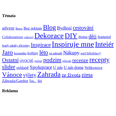
Témata
Blog
cestování
Bydlení
advent
Bez reklam
Beton
Dekorace
DIY
děti
doma
featured
Collaborations
cukroví
Inspiruje mne
Inteiér
Inspirace
hrady zámky zříceniny
Jaro
léto
Nákupy
květiny
orel bělohlavý
kosmetika
na zahradě
recepty
Ostatní
podzim
recenze
OVOCNÉ
pečení
příroda
slider
Spoluprace
U nás
U nás doma
snídaně
Velikonoce
Zahrada
Vánoce
zima
výlety
ze života
Záhrada/Garden
šití
Šiju...
Reklama