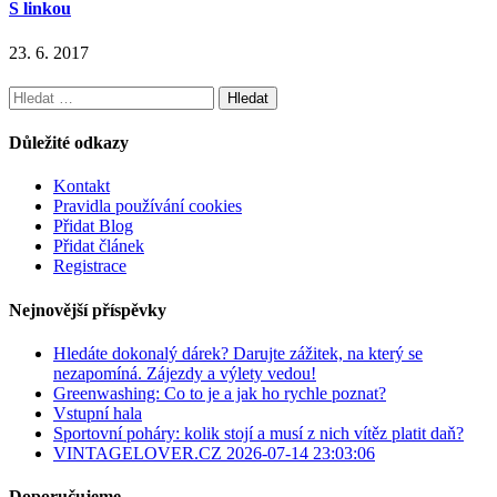
S linkou
23. 6. 2017
Vyhledávání
Důležité odkazy
Kontakt
Pravidla používání cookies
Přidat Blog
Přidat článek
Registrace
Nejnovější příspěvky
Hledáte dokonalý dárek? Darujte zážitek, na který se
nezapomíná. Zájezdy a výlety vedou!
Greenwashing: Co to je a jak ho rychle poznat?
Vstupní hala
Sportovní poháry: kolik stojí a musí z nich vítěz platit daň?
VINTAGELOVER.CZ 2026-07-14 23:03:06
Doporučujeme