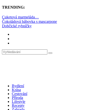
TRENDING:
Cuketová marmeláda…
Čokoládová bábovka s mascarpone
Dobčické rybníčky
Bydlení
Krása
Cestování
Příroda
Lifestyle
Recepty
Zahrada