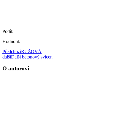
Podíl:
Hodnotit:
Předchozí
RUŽOVÁ
další
Další betonový svícen
O autorovi