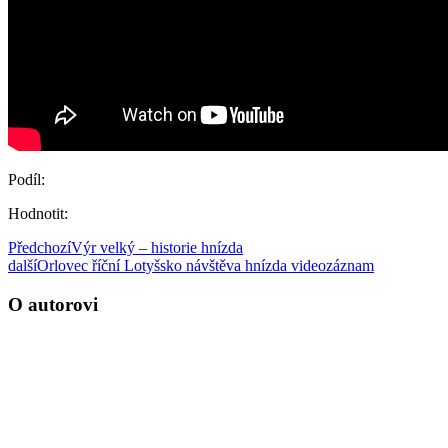
Podíl:
Hodnotit:
Předchozí
Výr velký – historie hnízda
další
Orlovec říční Lotyšsko návštěva hnízda videozáznam
O autorovi