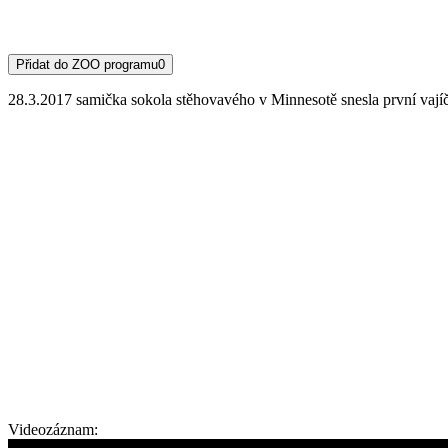
Přidat do ZOO programu
0
28.3.2017 samička sokola stěhovavého v Minnesotě snesla první vají
Videozáznam: