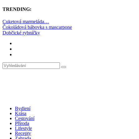
TRENDING:
Cuketová marmeláda…
Čokoládová bábovka s mascarpone
Dobčické rybníčky
Bydlení
Krása
Cestování
Příroda
Lifestyle
Recepty
Zahrada