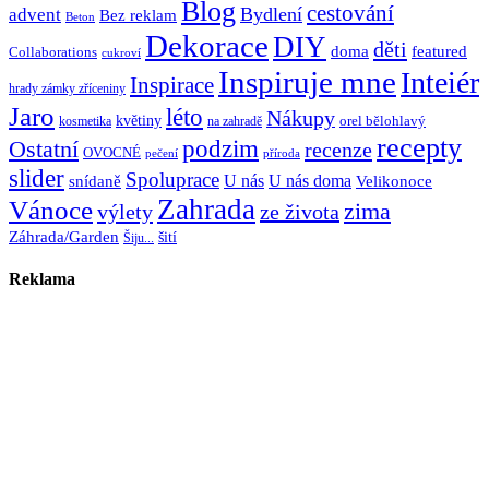
Blog
cestování
Bydlení
advent
Bez reklam
Beton
Dekorace
DIY
děti
doma
featured
Collaborations
cukroví
Inspiruje mne
Inteiér
Inspirace
hrady zámky zříceniny
Jaro
léto
Nákupy
květiny
orel bělohlavý
kosmetika
na zahradě
recepty
Ostatní
podzim
recenze
OVOCNÉ
pečení
příroda
slider
Spoluprace
U nás
U nás doma
snídaně
Velikonoce
Zahrada
Vánoce
zima
výlety
ze života
Záhrada/Garden
šití
Šiju...
Reklama