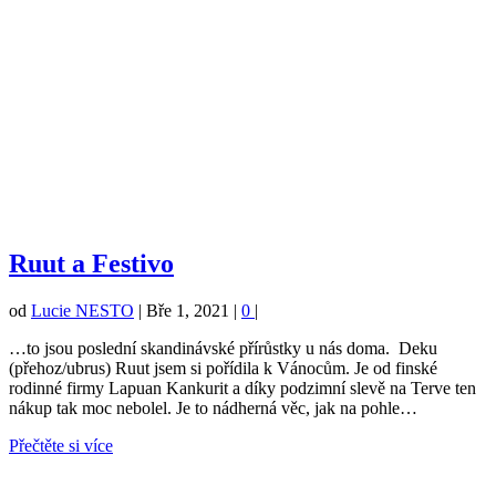
Ruut a Festivo
od
Lucie NESTO
|
Bře 1, 2021
|
0
|
…to jsou poslední skandinávské přírůstky u nás doma. Deku
(přehoz/ubrus) Ruut jsem si pořídila k Vánocům. Je od finské
rodinné firmy Lapuan Kankurit a díky podzimní slevě na Terve ten
nákup tak moc nebolel. Je to nádherná věc, jak na pohle…
Přečtěte si více