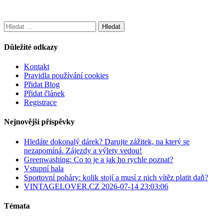
Vyhledávání
Důležité odkazy
Kontakt
Pravidla používání cookies
Přidat Blog
Přidat článek
Registrace
Nejnovější příspěvky
Hledáte dokonalý dárek? Darujte zážitek, na který se
nezapomíná. Zájezdy a výlety vedou!
Greenwashing: Co to je a jak ho rychle poznat?
Vstupní hala
Sportovní poháry: kolik stojí a musí z nich vítěz platit daň?
VINTAGELOVER.CZ 2026-07-14 23:03:06
Témata