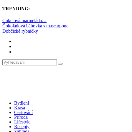
TRENDING:
Cuketová marmeláda…
Čokoládová bábovka s mascarpone
Dobčické rybníčky
Bydlení
Krása
Cestování
Příroda
Lifestyle
Recepty
Zahrada