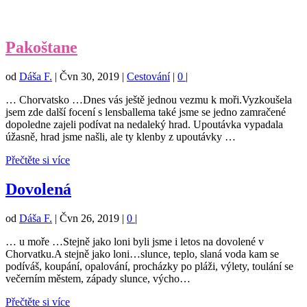
Pakoštane
od
Dáša F.
|
Čvn 30, 2019
|
Cestování
|
0
|
… Chorvatsko …Dnes vás ještě jednou vezmu k moři.Vyzkoušela
jsem zde další focení s lensballema také jsme se jedno zamračené
dopoledne zajeli podívat na nedaleký hrad. Upoutávka vypadala
úžasně, hrad jsme našli, ale ty klenby z upoutávky …
Přečtěte si více
Dovolená
od
Dáša F.
|
Čvn 26, 2019
|
0
|
… u moře …Stejně jako loni byli jsme i letos na dovolené v
Chorvatku.A stejně jako loni…slunce, teplo, slaná voda kam se
podíváš, koupání, opalování, procházky po pláži, výlety, toulání se
večerním městem, západy slunce, výcho…
Přečtěte si více