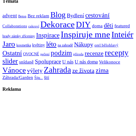
Témata
Blog
cestování
Bydlení
advent
Bez reklam
Beton
Dekorace
DIY
děti
doma
featured
Collaborations
cukroví
Inspiruje mne
Inteiér
Inspirace
hrady zámky zříceniny
Jaro
léto
Nákupy
květiny
orel bělohlavý
kosmetika
na zahradě
recepty
Ostatní
podzim
recenze
OVOCNÉ
pečení
příroda
slider
Spoluprace
U nás
U nás doma
snídaně
Velikonoce
Zahrada
Vánoce
zima
výlety
ze života
Záhrada/Garden
šití
Šiju...
Reklama