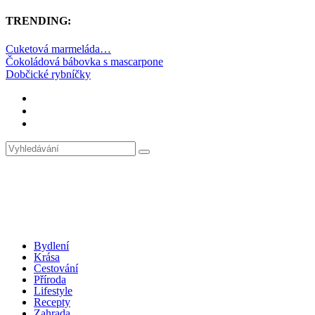
TRENDING:
Cuketová marmeláda…
Čokoládová bábovka s mascarpone
Dobčické rybníčky
Bydlení
Krása
Cestování
Příroda
Lifestyle
Recepty
Zahrada