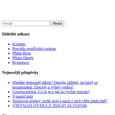
Vyhledávání
Důležité odkazy
Kontakt
Pravidla používání cookies
Přidat Blog
Přidat článek
Registrace
Nejnovější příspěvky
Hledáte dokonalý dárek? Darujte zážitek, na který se
nezapomíná. Zájezdy a výlety vedou!
Greenwashing: Co to je a jak ho rychle poznat?
Vstupní hala
Sportovní poháry: kolik stojí a musí z nich vítěz platit daň?
VINTAGELOVER.CZ 2026-07-14 23:03:06