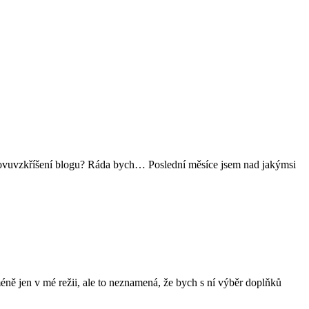
o znovuvzkříšení blogu? Ráda bych… Poslední měsíce jsem nad jakýmsi
méně jen v mé režii, ale to neznamená, že bych s ní výběr doplňků