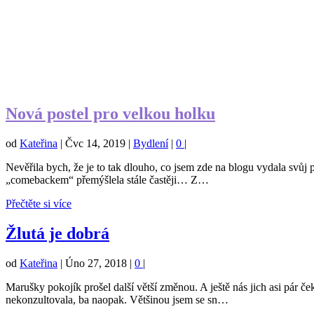
Nová postel pro velkou holku
od
Kateřina
|
Čvc 14, 2019
|
Bydlení
|
0
|
Nevěřila bych, že je to tak dlouho, co jsem zde na blogu vydala svůj
„comebackem“ přemýšlela stále častěji… Z…
Přečtěte si více
Žlutá je dobrá
od
Kateřina
|
Úno 27, 2018
|
0
|
Marušky pokojík prošel další větší změnou. A ještě nás jich asi pár č
nekonzultovala, ba naopak. Většinou jsem se sn…