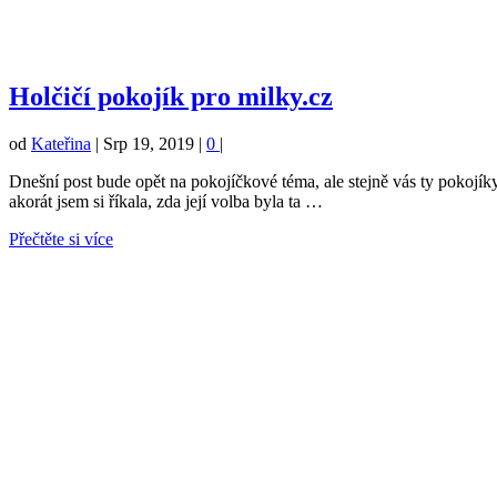
Holčičí pokojík pro milky.cz
od
Kateřina
|
Srp 19, 2019
|
0
|
Dnešní post bude opět na pokojíčkové téma, ale stejně vás ty pokojíky
akorát jsem si říkala, zda její volba byla ta …
Přečtěte si více