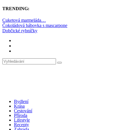
TRENDING:
Cuketová marmeláda…
Čokoládová bábovka s mascarpone
Dobčické rybníčky
Bydlení
Krása
Cestování
Příroda
Lifestyle
Recepty
Zahrada