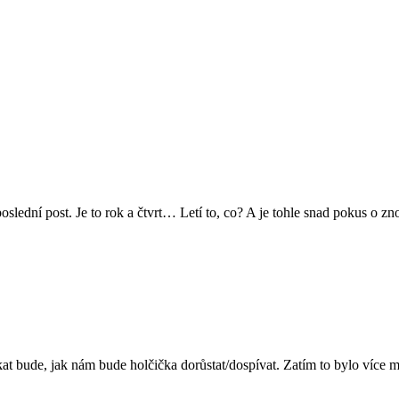
 poslední post. Je to rok a čtvrt… Letí to, co? A je tohle snad pokus 
ekat bude, jak nám bude holčička dorůstat/dospívat. Zatím to bylo více 