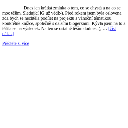
Dnes jen krátká zmínka o tom, co se chystá a na co se
moc těším. Sledující IG už vědí:-). Před rokem jsem byla oslovena,
zda bych se nechtěla podílet na projektu s vánoční tématikou,
konkrétně knížce, společně s dalšími blogerkami. Kývla jsem na to a
těšila se na výsledek. Na ten se ostatně těším dodnes:-), …
[číst
dál…]
Přečtěte si více