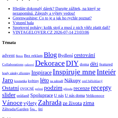
Hledáte dokonalý dárek? Darujte zážitek, na který se
nezapomíná. Zájezdy a výlety vedou!
Greenwashing: Co to je a jak ho rychle poznat?
Vstupní hala
Sportovní poháry: kolik stojí a musí z nich vítěz platit daň?
VINTAGELOVER.CZ 2026-07-14 23:03:06
Témata
Blog
cestování
Bydlení
advent
Bez reklam
Beton
Dekorace
DIY
děti
doma
featured
Collaborations
cukroví
Inspiruje mne
Inteiér
Inspirace
hrady zámky zříceniny
Jaro
léto
Nákupy
květiny
orel bělohlavý
kosmetika
na zahradě
recepty
Ostatní
podzim
recenze
OVOCNÉ
pečení
příroda
slider
Spoluprace
U nás
U nás doma
snídaně
Velikonoce
Zahrada
Vánoce
zima
výlety
ze života
Záhrada/Garden
šití
Šiju...