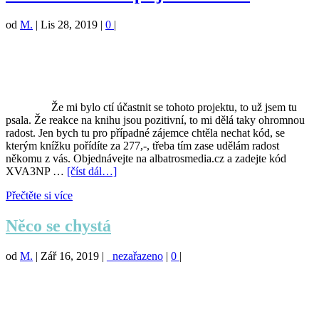
od
M.
|
Lis 28, 2019
|
0
|
Že mi bylo ctí účastnit se tohoto projektu, to už jsem tu
psala. Že reakce na knihu jsou pozitivní, to mi dělá taky ohromnou
radost. Jen bych tu pro případné zájemce chtěla nechat kód, se
kterým knížku pořídíte za 277,-, třeba tím zase udělám radost
někomu z vás. Objednávejte na albatrosmedia.cz a zadejte kód
XVA3NP …
[číst dál…]
Přečtěte si více
Něco se chystá
od
M.
|
Zář 16, 2019
|
_nezařazeno
|
0
|