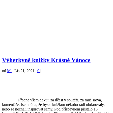
Výherkyně knížky Krásné Vánoce
od
M.
|
Lis 21, 2021
|
0
|
Předně všem děkuji za účast v soutěži, za milá slova,
komentáře. Jsem ráda, že byste knížkou někoho rádi obdarovaly,
nebo se nechali inspirovat samy. Pod příspěvkem přistálo 15