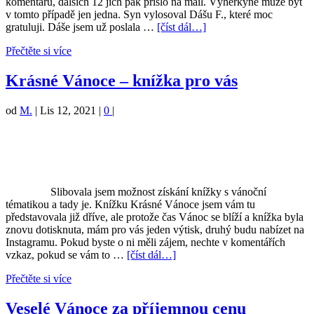
komentářů, dalších 12 jich pak přišlo na mail. Výherkyně může být
v tomto případě jen jedna. Syn vylosoval Dášu F., které moc
gratuluji. Dáše jsem už poslala …
[číst dál…]
Přečtěte si více
Krásné Vánoce – knížka pro vás
od
M.
|
Lis 12, 2021
|
0
|
Slibovala jsem možnost získání knížky s vánoční
tématikou a tady je. Knížku Krásné Vánoce jsem vám tu
představovala již dříve, ale protože čas Vánoc se blíží a knížka byla
znovu dotisknuta, mám pro vás jeden výtisk, druhý budu nabízet na
Instagramu. Pokud byste o ni měli zájem, nechte v komentářích
vzkaz, pokud se vám to …
[číst dál…]
Přečtěte si více
Veselé Vánoce za příjemnou cenu