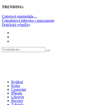
TRENDING:
Cuketová marmeláda…
Čokoládová bábovka s mascarpone
Dobčické rybníčky
Bydlení
Krása
Cestování
Příroda
Lifestyle
Recepty
Zahrada