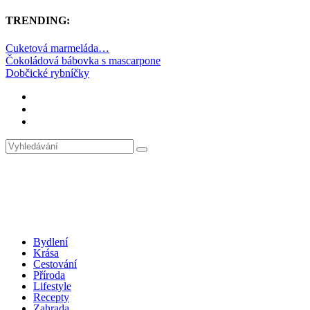
TRENDING:
Cuketová marmeláda…
Čokoládová bábovka s mascarpone
Dobčické rybníčky
Bydlení
Krása
Cestování
Příroda
Lifestyle
Recepty
Zahrada