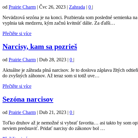
od
Prairie Charm
|
Čvc 26, 2023
|
Zahrada
|
0
|
Nevädzová sezóna je na konci. Pozbierala som posledné semienka na ď
vyplnia tak medzeru, kým začnú kvitnúť dálie. Za ďalši…
Přečtěte si více
Narcisy, kam sa pozrieš
od
Prairie Charm
|
Dub 28, 2023
|
0
|
Aktuálne je záhrada plná narcisov. Je to doslova záplava žltých odti
do zvyšných záhonov. Až teraz som si totiž uve…
Přečtěte si více
Sezóna narcisov
od
Prairie Charm
|
Dub 21, 2023
|
0
|
Toľko druhov až je nemožné si vybrať favorita… asi takto by som opís
neviem predstaviť. Pridať narcisy do zákonov bol …