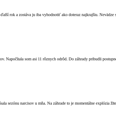
alší rok a zostáva ju iba vyhodnotiť ako doteraz najkrajšiu. Nevädze 
eňov. Napočítala som asi 11 rôznych odrôd. Do záhrady pribudli postupn
ala sezónu narcisov u mňa. Na záhrade to je momentálne explózia žltej