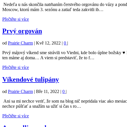
Nedeľa u nás skončila natrhaním čerstvého orgovánu do vázy a pon
Moscow, ktorú mám 3. sezónu a zatiaľ teda zakvitli ib…
Přečtěte si více
Prvý orgován
od
Prairie Charm
|
Kvě 12, 2022
|
0
|
Prvý májový víkend sme strávili vo Viedni, kde bolo úplne božsky ♥ 
ten máme aj doma… A viem si predstaviť, že to f…
Přečtěte si více
Víkendové tulipány
od
Prairie Charm
|
Bře 11, 2022
|
0
|
Ani sa mi nechce veriť, že som na blog nič nepridala viac ako mesiac.
nechce púšťať a snažím sa užiť si čas s ro…
Přečtěte si více