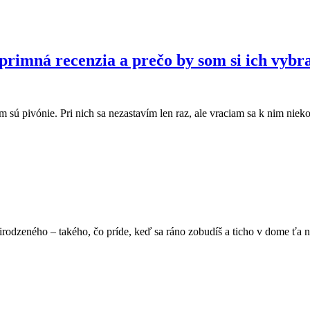
primná recenzia a prečo by som si ich vybr
ú pivónie. Pri nich sa nezastavím len raz, ale vraciam sa k nim niekoľ
rodzeného – takého, čo príde, keď sa ráno zobudíš a ticho v dome ťa ne