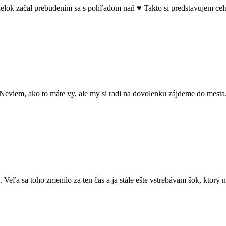
delok začal prebudením sa s pohľadom naň ♥ Takto si predstavujem c
Neviem, ako to máte vy, ale my si radi na dovolenku zájdeme do mesta.
 Veľa sa toho zmenilo za ten čas a ja stále ešte vstrebávam šok, ktorý 