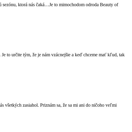
elú sezónu, ktorá nás čaká…Je to mimochodom odroda Beauty of
 Je to určite tým, že je nám vzácnejšie a keď chceme mať kľud, tak
nás všetkých zasiahol. Priznám sa, že sa mi ani do ničoho veľmi