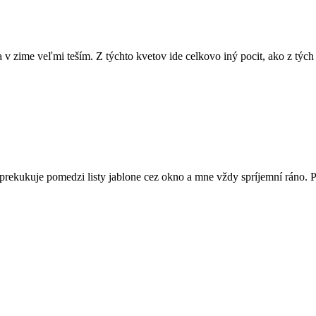
 v zime veľmi teším. Z týchto kvetov ide celkovo iný pocit, ako z tých 
 prekukuje pomedzi listy jablone cez okno a mne vždy spríjemní ráno. Po