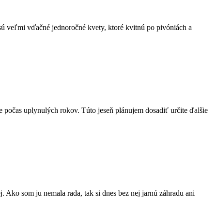
sú veľmi vďačné jednoročné kvety, ktoré kvitnú po pivóniách a
e počas uplynulých rokov. Túto jeseň plánujem dosadiť určite ďalšie
. Ako som ju nemala rada, tak si dnes bez nej jarnú záhradu ani