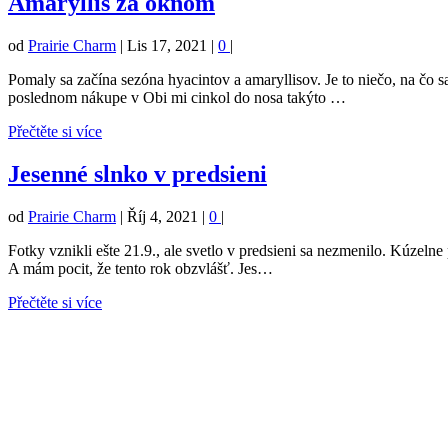
Amaryllis za oknom
od
Prairie Charm
|
Lis 17, 2021
|
0
|
Pomaly sa začína sezóna hyacintov a amaryllisov. Je to niečo, na čo sa
poslednom nákupe v Obi mi cinkol do nosa takýto …
Přečtěte si více
Jesenné slnko v predsieni
od
Prairie Charm
|
Říj 4, 2021
|
0
|
Fotky vznikli ešte 21.9., ale svetlo v predsieni sa nezmenilo. Kúzelne
A mám pocit, že tento rok obzvlášť. Jes…
Přečtěte si více