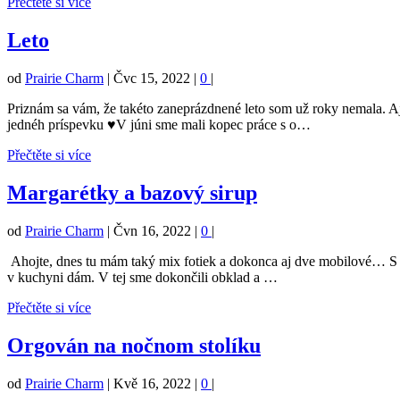
Přečtěte si více
Leto
od
Prairie Charm
|
Čvc 15, 2022
|
0
|
Priznám sa vám, že takéto zaneprázdnené leto som už roky nemala. Aj
jednéh príspevku ♥V júni sme mali kopec práce s o…
Přečtěte si více
Margarétky a bazový sirup
od
Prairie Charm
|
Čvn 16, 2022
|
0
|
Ahojte, dnes tu mám taký mix fotiek a dokonca aj dve mobilové… S m
v kuchyni dám. V tej sme dokončili obklad a …
Přečtěte si více
Orgován na nočnom stolíku
od
Prairie Charm
|
Kvě 16, 2022
|
0
|