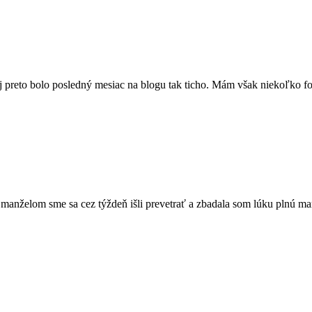
 preto bolo posledný mesiac na blogu tak ticho. Mám však niekoľko fot
anželom sme sa cez týždeň išli prevetrať a zbadala som lúku plnú mar