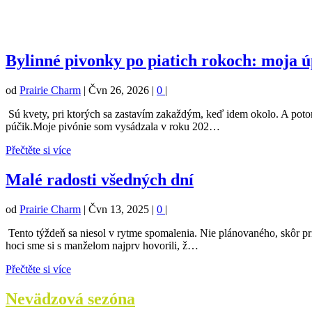
Bylinné pivonky po piatich rokoch: moja ú
od
Prairie Charm
|
Čvn 26, 2026
|
0
|
Sú kvety, pri ktorých sa zastavím zakaždým, keď idem okolo. A potom s
púčik.Moje pivónie som vysádzala v roku 202…
Přečtěte si více
Malé radosti všedných dní
od
Prairie Charm
|
Čvn 13, 2025
|
0
|
Tento týždeň sa niesol v rytme spomalenia. Nie plánovaného, skôr pri
hoci sme si s manželom najprv hovorili, ž…
Přečtěte si více
Nevädzová sezóna