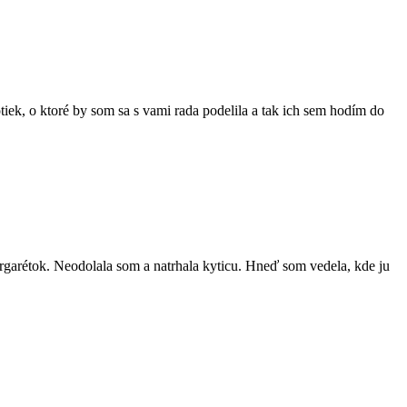
iek, o ktoré by som sa s vami rada podelila a tak ich sem hodím do
garétok. Neodolala som a natrhala kyticu. Hneď som vedela, kde ju