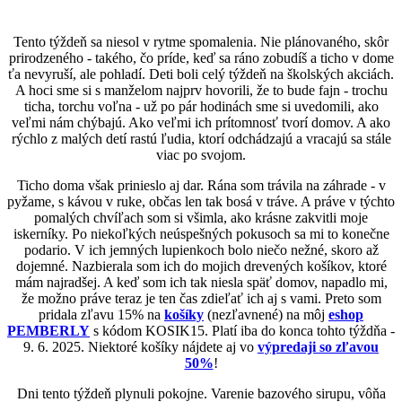
Tento týždeň sa niesol v rytme spomalenia. Nie plánovaného, skôr
prirodzeného - takého, čo príde, keď sa ráno zobudíš a ticho v dome
ťa nevyruší, ale pohladí. Deti boli celý týždeň na školských akciách.
A hoci sme si s manželom najprv hovorili, že to bude fajn - trochu
ticha, torchu voľna - už po pár hodinách sme si uvedomili, ako
veľmi nám chýbajú. Ako veľmi ich prítomnosť tvorí domov. A ako
rýchlo z malých detí rastú ľudia, ktorí odchádzajú a vracajú sa stále
viac po svojom.
Ticho doma však prinieslo aj dar. Rána som trávila na záhrade - v
pyžame, s kávou v ruke, občas len tak bosá v tráve. A práve v týchto
pomalých chvíľach som si všimla, ako krásne zakvitli moje
iskerníky. Po niekoľkých neúspešných pokusoch sa mi to konečne
podario. V ich jemných lupienkoch bolo niečo nežné, skoro až
dojemné. Nazbierala som ich do mojich drevených košíkov, ktoré
mám najradšej. A keď som ich tak niesla späť domov, napadlo mi,
že možno práve teraz je ten čas zdieľať ich aj s vami. Preto som
pridala zľavu 15% na
košíky
(nezľavnené) na môj
eshop
PEMBERLY
s kódom KOSIK15. Platí iba do konca tohto týždňa -
9. 6. 2025. Niektoré košíky nájdete aj vo
výpredaji so zľavou
50%
!
Dni tento týždeň plynuli pokojne. Varenie bazového sirupu, vôňa