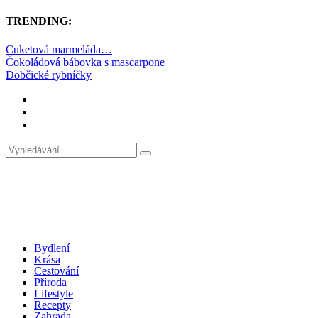
TRENDING:
Cuketová marmeláda…
Čokoládová bábovka s mascarpone
Dobčické rybníčky
Bydlení
Krása
Cestování
Příroda
Lifestyle
Recepty
Zahrada