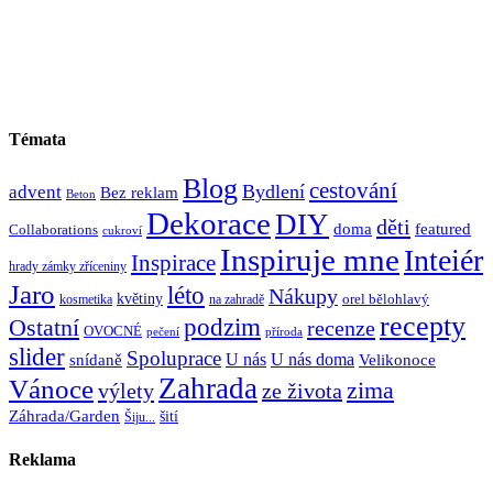
Témata
Blog
cestování
Bydlení
advent
Bez reklam
Beton
Dekorace
DIY
děti
doma
featured
Collaborations
cukroví
Inspiruje mne
Inteiér
Inspirace
hrady zámky zříceniny
Jaro
léto
Nákupy
květiny
orel bělohlavý
kosmetika
na zahradě
recepty
Ostatní
podzim
recenze
OVOCNÉ
pečení
příroda
slider
Spoluprace
U nás
U nás doma
snídaně
Velikonoce
Zahrada
Vánoce
zima
výlety
ze života
Záhrada/Garden
šití
Šiju...
Reklama