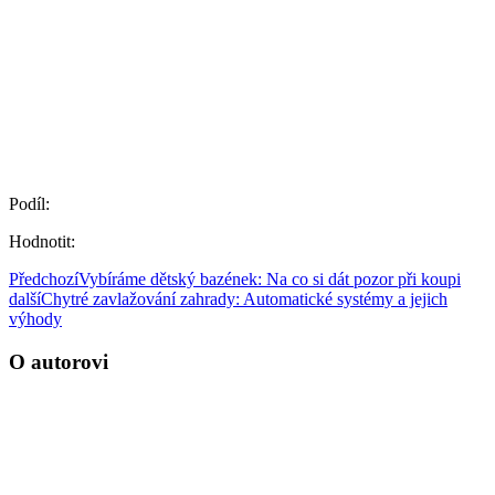
Podíl:
Hodnotit:
Předchozí
Vybíráme dětský bazének: Na co si dát pozor při koupi
další
Chytré zavlažování zahrady: Automatické systémy a jejich
výhody
O autorovi