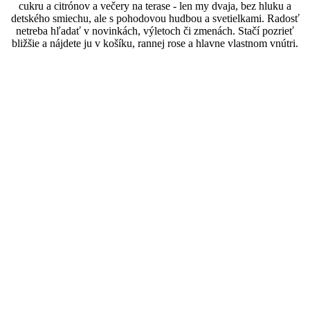
cukru a citrónov a večery na terase - len my dvaja, bez hluku a
detského smiechu, ale s pohodovou hudbou a svetielkami. Radosť
netreba hľadať v novinkách, výletoch či zmenách. Stačí pozrieť
bližšie a nájdete ju v košíku, rannej rose a hlavne vlastnom vnútri.