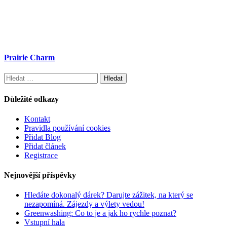
Prairie Charm
Vyhledávání
Důležité odkazy
Kontakt
Pravidla používání cookies
Přidat Blog
Přidat článek
Registrace
Nejnovější příspěvky
Hledáte dokonalý dárek? Darujte zážitek, na který se
nezapomíná. Zájezdy a výlety vedou!
Greenwashing: Co to je a jak ho rychle poznat?
Vstupní hala