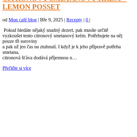
LEMON POSSET
od
Mon café blog
|
Bře 9, 2025
|
Recepty
|
0
|
Pokud hledáte nějaký snadný dezert, pak musíte určitě
vyzkoušet tento citronový smetanový krém. Potřebujete na něj
pouze tři suroviny
a pak už jen čas na ztuhnutí. I když je k jeho přípravě potřeba
smetana,
citronová šťáva dodává příjemnou n…
Přečtěte si více