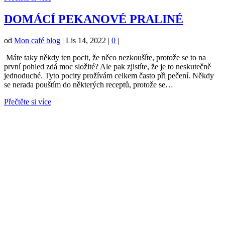
DOMÁCÍ PEKANOVÉ PRALINÉ
od
Mon café blog
|
Lis 14, 2022
|
0
|
Máte taky někdy ten pocit, že něco nezkoušíte, protože se to na
první pohled zdá moc složité? Ale pak zjistíte, že je to neskutečně
jednoduché. Tyto pocity prožívám celkem často při pečení. Někdy
se nerada pouštím do některých receptů, protože se…
Přečtěte si více