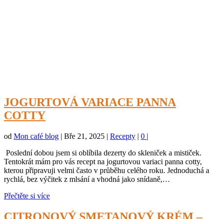
JOGURTOVÁ VARIACE PANNA
COTTY
od
Mon café blog
|
Bře 21, 2025
|
Recepty
|
0
|
Poslední dobou jsem si oblíbila dezerty do skleniček a mističek.
Tentokrát mám pro vás recept na jogurtovou variaci panna cotty,
kterou připravuji velmi často v průběhu celého roku. Jednoduchá a
rychlá, bez výčitek z mlsání a vhodná jako snídaně,…
Přečtěte si více
CITRONOVÝ SMETANOVÝ KRÉM –