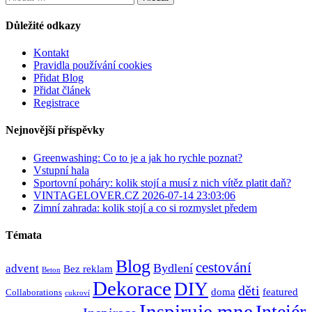
Důležité odkazy
Kontakt
Pravidla používání cookies
Přidat Blog
Přidat článek
Registrace
Nejnovější příspěvky
Greenwashing: Co to je a jak ho rychle poznat?
Vstupní hala
Sportovní poháry: kolik stojí a musí z nich vítěz platit daň?
VINTAGELOVER.CZ 2026-07-14 23:03:06
Zimní zahrada: kolik stojí a co si rozmyslet předem
Témata
Blog
cestování
Bydlení
advent
Bez reklam
Beton
Dekorace
DIY
děti
doma
featured
Collaborations
cukroví
Inspiruje mne
Inteiér