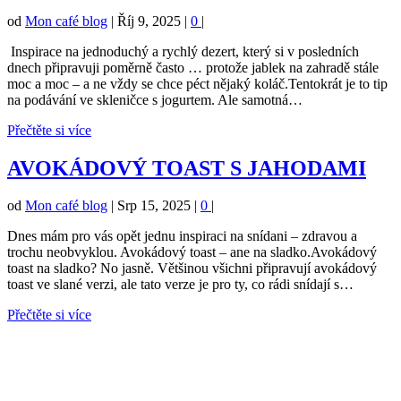
od
Mon café blog
|
Říj 9, 2025
|
0
|
Inspirace na jednoduchý a rychlý dezert, který si v posledních
dnech připravuji poměrně často … protože jablek na zahradě stále
moc a moc – a ne vždy se chce péct nějaký koláč.Tentokrát je to tip
na podávání ve skleničce s jogurtem. Ale samotná…
Přečtěte si více
AVOKÁDOVÝ TOAST S JAHODAMI
od
Mon café blog
|
Srp 15, 2025
|
0
|
Dnes mám pro vás opět jednu inspiraci na snídani – zdravou a
trochu neobvyklou. Avokádový toast – ane na sladko.Avokádový
toast na sladko? No jasně. Většinou všichni připravují avokádový
toast ve slané verzi, ale tato verze je pro ty, co rádi snídají s…
Přečtěte si více