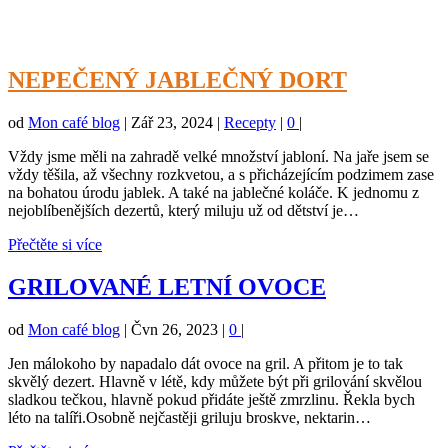
NEPEČENÝ JABLEČNÝ DORT
od
Mon café blog
|
Zář 23, 2024
|
Recepty
|
0
|
Vždy jsme měli na zahradě velké množství jabloní. Na jaře jsem se
vždy těšila, až všechny rozkvetou, a s přicházejícím podzimem zase
na bohatou úrodu jablek. A také na jablečné koláče. K jednomu z
nejoblíbenějších dezertů, který miluju už od dětství je…
Přečtěte si více
GRILOVANÉ LETNÍ OVOCE
od
Mon café blog
|
Čvn 26, 2023
|
0
|
Jen málokoho by napadalo dát ovoce na gril. A přitom je to tak
skvělý dezert. Hlavně v létě, kdy můžete být při grilování skvělou
sladkou tečkou, hlavně pokud přidáte ještě zmrzlinu. Řekla bych
léto na talíři.Osobně nejčastěji griluju broskve, nektarin…