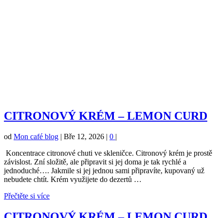
CITRONOVÝ KRÉM – LEMON CURD
od
Mon café blog
|
Bře 12, 2026
|
0
|
Koncentrace citronové chuti ve skleničce. Citronový krém je prostě
závislost. Zní složitě, ale připravit si jej doma je tak rychlé a
jednoduché…. Jakmile si jej jednou sami připravíte, kupovaný už
nebudete chtít. Krém využijete do dezertů …
Přečtěte si více
CITRONOVÝ KRÉM – LEMON CURD