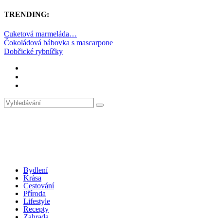
TRENDING:
Cuketová marmeláda…
Čokoládová bábovka s mascarpone
Dobčické rybníčky
Bydlení
Krása
Cestování
Příroda
Lifestyle
Recepty
Zahrada