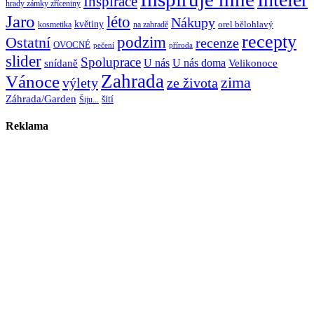
Inspirace
hrady zámky zříceniny
Jaro
léto
Nákupy
květiny
orel bělohlavý
kosmetika
na zahradě
recepty
Ostatní
podzim
recenze
OVOCNÉ
pečení
příroda
slider
Spoluprace
U nás
U nás doma
snídaně
Velikonoce
Zahrada
Vánoce
zima
výlety
ze života
Záhrada/Garden
šití
Šiju...
Reklama