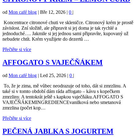
od
Mon café blog
|
Bře 12, 2026
|
0
|
Koncentrace citronové chuti ve skleničce. Citronový krém je prostě
závislost. Zní složitě, ale připravit si jej doma je tak rychlé a
jednoduché…. Jakmile si jej jednou sami připravíte, kupovaný už
nebudete chtít. Krém využijete do dezertů …
Přečtěte si více
AFFOGATO S VAJEČŇÁKEM
od
Mon café blog
|
Led 25, 2026
|
0
|
To, že je zima, mě vůbec neodrazuje od toho, dát si zmrzlinu. A
také si v tomto období dám ráda affogato – kávu s kopečkem
zmrzliny. A tentokrát ještě s kapkou vaječňáku.AFFOGATO S
VAJEČŇÁKEMINGREDIENCEvanilková nebo smetanová
zmrzlina (počet kop…
Přečtěte si více
PEČENÁ JABLKA S JOGURTEM