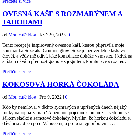
Přečtěte si více
OVESNÁ KAŠE S ROZMARÝNEM A
JAHODAMI
od
Mon café blog
|
Kvě 29, 2023
|
0
|
Tento recept je inspirovaný ovesnou kaší, kterou připravila moje
kamarádka Suze aka Gourmetglow. Suze je neuvěřitelně laskavý
člověk a vždy mě udiví, jaké kombinace dokáže vymyslet. I když na
snídani dávám přednost granole s jogurtem, kombinace s rozma…
Přečtěte si více
KOKOSOVÁ HORKÁ ČOKOLÁDA
od
Mon café blog
|
Pro 9, 2022
|
0
|
Kdo by nemiloval v těchto sychravých a upršených dnech nějaký
horký nápoj na zahřátí? A není nic příjemnějšího, než si sednout se
šálkem sladké a sametové čokolády. Myslím, že horkou čokoládu si
dávám snad jen před Vánocemi, a proto si její přípravu i …
Přečtěte si více