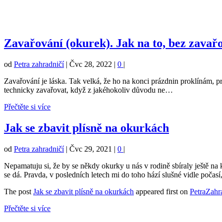
Zavařování (okurek). Jak na to, bez zavař
od
Petra zahradničí
|
Čvc 28, 2022
|
0
|
Zavařování je láska. Tak velká, že ho na konci prázdnin proklínám, p
technicky zavařovat, když z jakéhokoliv důvodu ne…
Přečtěte si více
Jak se zbavit plísně na okurkách
od
Petra zahradničí
|
Čvc 29, 2021
|
0
|
Nepamatuju si, že by se někdy okurky u nás v rodině sbíraly ještě na k
se dá. Pravda, v posledních letech mi do toho hází slušné vidle počasí
The post
Jak se zbavit plísně na okurkách
appeared first on
PetraZahr
Přečtěte si více