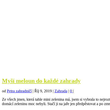
Myší meloun do každé zahrady
od
Petra zahradničí
|
Říj 9, 2019
|
Zahrada
|
0
|
Ze všech jmen, která tahle mini zelenina má, jsem si vybrala to nejroz
domácí zeleninu moc nebyli. Stačí ji na jaře jen předpěstovat a po z