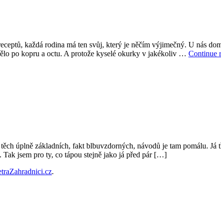
receptů, každá rodina má ten svůj, který je něčím výjimečný. U nás dom
ělo po kopru a octu. A protože kyselé okurky v jakékoliv …
Continue 
 těch úplně základních, fakt blbuvzdorných, návodů je tam pomálu. Já t
Tak jsem pro ty, co tápou stejně jako já před pár […]
etraZahradnici.cz
.