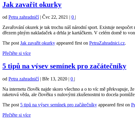
Jak zavařit okurky
od
Petra zahradničí
|
Čvc 22, 2021
|
0
|
Zavařování okurek je tak trochu náš národní sport. Existuje nespočet 
dřezem plným nakladaček a drhla je kartáčkem. V celém domě to von
The post
Jak zavařit okurky
appeared first on
PetraZahradnici.cz
.
Přečtěte si více
5 tipů na výsev semínek pro začátečníky
od
Petra zahradničí
|
Bře 13, 2020
|
0
|
Na internetu člověk najde skoro všechno a o to víc mě překvapuje, že
raketová věda, ale člověku s nulovými zkušenostmi to docela pomůže. 
The post
5 tipů na výsev semínek pro začátečníky
appeared first on
P
Přečtěte si více