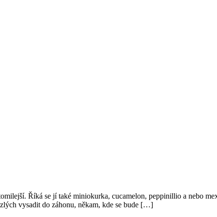
tomilejší. Říká se jí také miniokurka, cucamelon, peppinillio a nebo mex
mrzlých vysadit do záhonu, někam, kde se bude […]