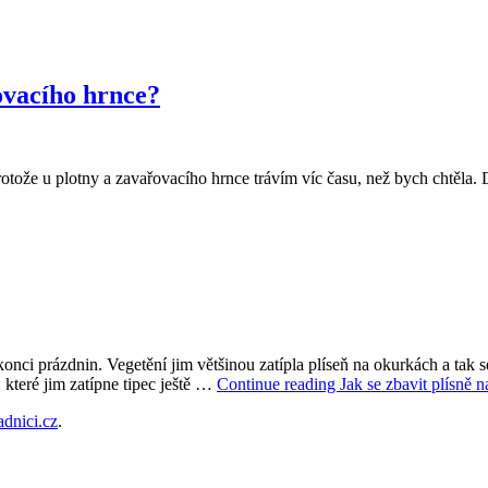
ovacího hrnce?
rotože u plotny a zavařovacího hrnce trávím víc času, než bych chtěla.
onci prázdnin. Vegetění jim většinou zatípla plíseň na okurkách a tak se
, které jim zatípne tipec ještě …
Continue reading
Jak se zbavit plísně 
adnici.cz
.