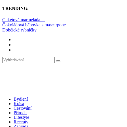
TRENDING:
Cuketová marmeláda…
Čokoládová bábovka s mascarpone
Dobčické rybníčky
Bydlení
Krása
Cestování
Příroda
Lifestyle
Recepty
Zahrada