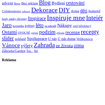
Blog
cestování
Bydlení
advent
Bez reklam
Beton
Dekorace
DIY
děti
doma
featured
Collaborations
cukroví
Inspiruje mne
Inteiér
Inspirace
hrady zámky zříceniny
Jaro
léto
Nákupy
květiny
orel bělohlavý
kosmetika
na zahradě
recepty
Ostatní
podzim
recenze
OVOCNÉ
pečení
příroda
slider
Spoluprace
U nás
U nás doma
snídaně
Velikonoce
Zahrada
Vánoce
zima
výlety
ze života
Záhrada/Garden
šití
Šiju...
Reklama