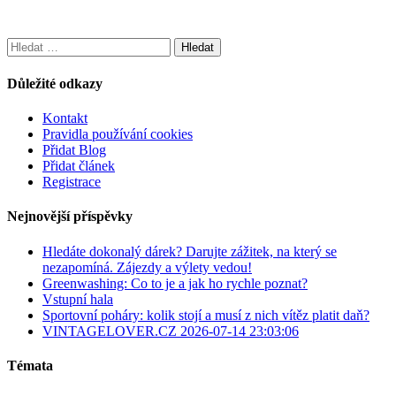
Vyhledávání
Důležité odkazy
Kontakt
Pravidla používání cookies
Přidat Blog
Přidat článek
Registrace
Nejnovější příspěvky
Hledáte dokonalý dárek? Darujte zážitek, na který se
nezapomíná. Zájezdy a výlety vedou!
Greenwashing: Co to je a jak ho rychle poznat?
Vstupní hala
Sportovní poháry: kolik stojí a musí z nich vítěz platit daň?
VINTAGELOVER.CZ 2026-07-14 23:03:06
Témata