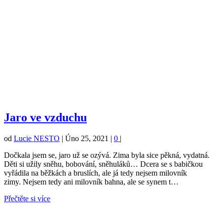
Jaro ve vzduchu
od
Lucie NESTO
|
Úno 25, 2021
|
0
|
Dočkala jsem se, jaro už se ozývá. Zima byla sice pěkná, vydatná.
Děti si užily sněhu, bobování, sněhuláků… Dcera se s babičkou
vyřádila na běžkách a bruslích, ale já tedy nejsem milovník
zimy. Nejsem tedy ani milovník bahna, ale se synem t…
Přečtěte si více