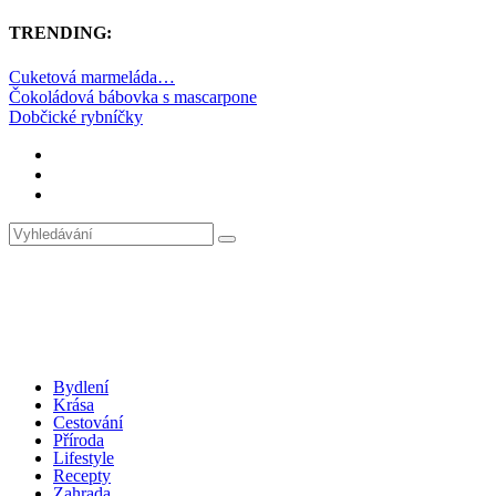
TRENDING:
Cuketová marmeláda…
Čokoládová bábovka s mascarpone
Dobčické rybníčky
Bydlení
Krása
Cestování
Příroda
Lifestyle
Recepty
Zahrada