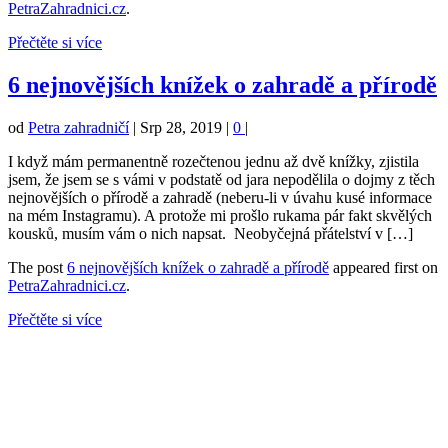
PetraZahradnici.cz
.
Přečtěte si více
6 nejnovějších knížek o zahradě a přírodě
od
Petra zahradničí
|
Srp 28, 2019
|
0
|
I když mám permanentně rozečtenou jednu až dvě knížky, zjistila
jsem, že jsem se s vámi v podstatě od jara nepodělila o dojmy z těch
nejnovějších o přírodě a zahradě (neberu-li v úvahu kusé informace
na mém Instagramu). A protože mi prošlo rukama pár fakt skvělých
kousků, musím vám o nich napsat. Neobyčejná přátelství v […]
The post
6 nejnovějších knížek o zahradě a přírodě
appeared first on
PetraZahradnici.cz
.
Přečtěte si více