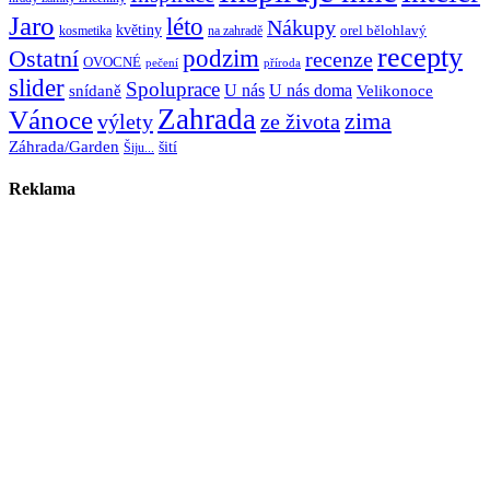
Jaro
léto
Nákupy
květiny
orel bělohlavý
kosmetika
na zahradě
recepty
Ostatní
podzim
recenze
OVOCNÉ
pečení
příroda
slider
Spoluprace
U nás
U nás doma
snídaně
Velikonoce
Zahrada
Vánoce
zima
výlety
ze života
Záhrada/Garden
šití
Šiju...
Reklama