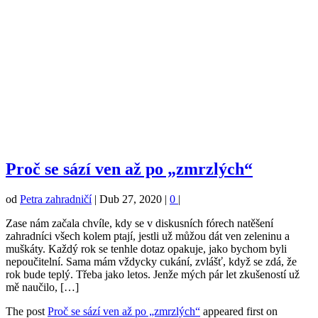
Proč se sází ven až po „zmrzlých“
od
Petra zahradničí
|
Dub 27, 2020
|
0
|
Zase nám začala chvíle, kdy se v diskusních fórech natěšení
zahradníci všech kolem ptají, jestli už můžou dát ven zeleninu a
muškáty. Každý rok se tenhle dotaz opakuje, jako bychom byli
nepoučitelní. Sama mám vždycky cukání, zvlášť, když se zdá, že
rok bude teplý. Třeba jako letos. Jenže mých pár let zkušeností už
mě naučilo, […]
The post
Proč se sází ven až po „zmrzlých“
appeared first on