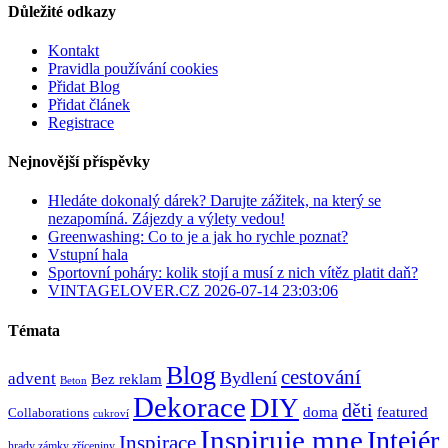
Důležité odkazy
Kontakt
Pravidla používání cookies
Přidat Blog
Přidat článek
Registrace
Nejnovější příspěvky
Hledáte dokonalý dárek? Darujte zážitek, na který se
nezapomíná. Zájezdy a výlety vedou!
Greenwashing: Co to je a jak ho rychle poznat?
Vstupní hala
Sportovní poháry: kolik stojí a musí z nich vítěz platit daň?
VINTAGELOVER.CZ 2026-07-14 23:03:06
Témata
Blog
cestování
Bydlení
advent
Bez reklam
Beton
Dekorace
DIY
děti
doma
featured
Collaborations
cukroví
Inspiruje mne
Inteiér
Inspirace
hrady zámky zříceniny