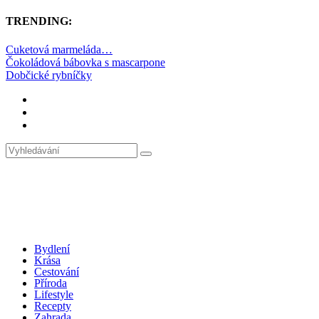
TRENDING:
Cuketová marmeláda…
Čokoládová bábovka s mascarpone
Dobčické rybníčky
Bydlení
Krása
Cestování
Příroda
Lifestyle
Recepty
Zahrada