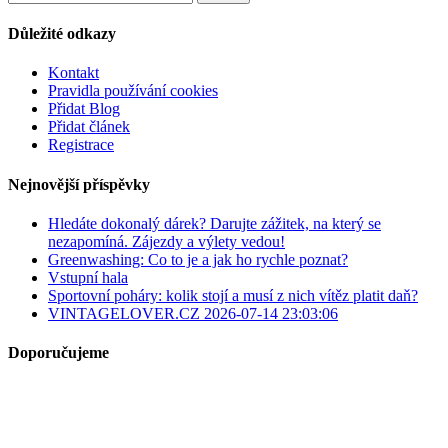
Důležité odkazy
Kontakt
Pravidla používání cookies
Přidat Blog
Přidat článek
Registrace
Nejnovější příspěvky
Hledáte dokonalý dárek? Darujte zážitek, na který se
nezapomíná. Zájezdy a výlety vedou!
Greenwashing: Co to je a jak ho rychle poznat?
Vstupní hala
Sportovní poháry: kolik stojí a musí z nich vítěz platit daň?
VINTAGELOVER.CZ 2026-07-14 23:03:06
Doporučujeme