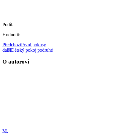
Podíl:
Hodnotit:
Předchozí
První pokusy
další
Dětský pokoj podruhé
O autorovi
M.