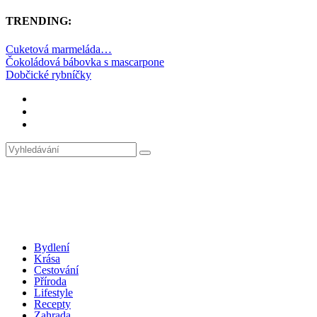
TRENDING:
Cuketová marmeláda…
Čokoládová bábovka s mascarpone
Dobčické rybníčky
Bydlení
Krása
Cestování
Příroda
Lifestyle
Recepty
Zahrada