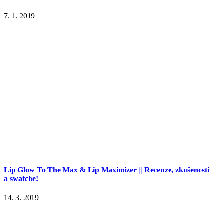
7. 1. 2019
Lip Glow To The Max & Lip Maximizer || Recenze, zkušenosti
a swatche!
14. 3. 2019