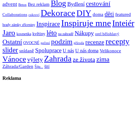
Blog
cestování
Bydlení
advent
Bez reklam
Beton
Dekorace
DIY
děti
doma
featured
Collaborations
cukroví
Inspiruje mne
Inteiér
Inspirace
hrady zámky zříceniny
Jaro
léto
Nákupy
květiny
orel bělohlavý
kosmetika
na zahradě
recepty
Ostatní
podzim
recenze
OVOCNÉ
pečení
příroda
slider
Spoluprace
U nás
U nás doma
snídaně
Velikonoce
Zahrada
Vánoce
zima
výlety
ze života
Záhrada/Garden
šití
Šiju...
Reklama