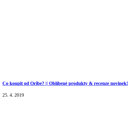
Co koupit od Oribe? || Oblíbené produkty & recenze novinek!
25. 4. 2019