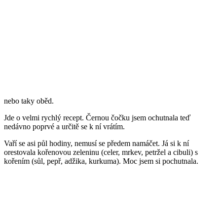
nebo taky oběd.
Jde o velmi rychlý recept. Černou čočku jsem ochutnala teď
nedávno poprvé a určitě se k ní vrátím.
Vaří se asi půl hodiny, nemusí se předem namáčet. Já si k ní
orestovala kořenovou zeleninu (celer, mrkev, petržel a cibuli) s
kořením (sůl, pepř, adžika, kurkuma). Moc jsem si pochutnala.