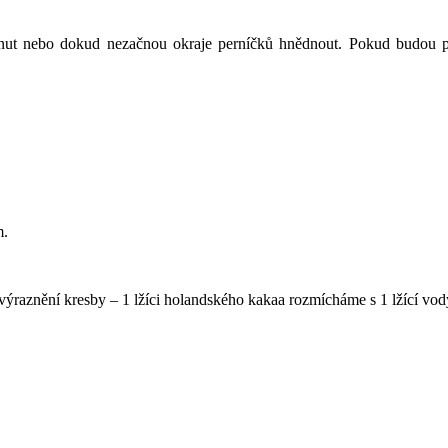
nut nebo dokud nezačnou okraje perníčků hnědnout. Pokud budou pe
m.
raznění kresby – 1 lžíci holandského kakaa rozmícháme s 1 lžící vod