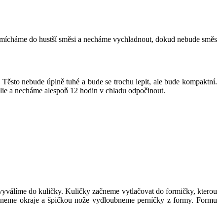
romícháme do hustší směsi a necháme vychladnout, dokud nebude směs
ěsto nebude úplně tuhé a bude se trochu lepit, ale bude kompaktní.
olie a necháme alespoň 12 hodin v chladu odpočinout.
 vyválíme do kuličky. Kuličky začneme vytlačovat do formičky, kterou
zneme okraje a špičkou nože vydloubneme perníčky z formy. Formu