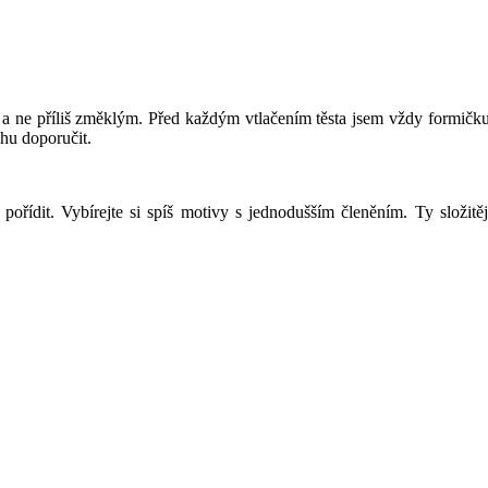
ším a ne příliš změklým. Před každým vtlačením těsta jsem vždy for
ohu doporučit.
pořídit. Vybírejte si spíš motivy s jednodušším členěním. Ty složit