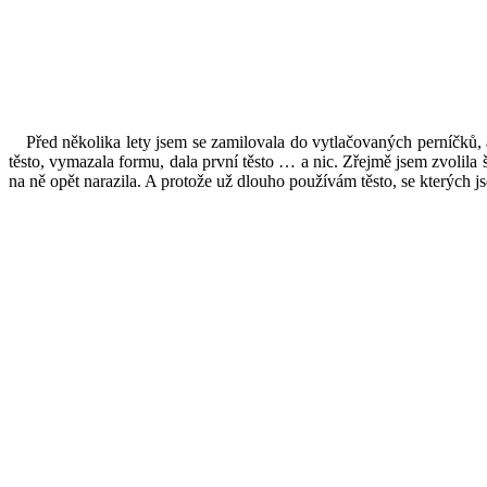
Před několika lety jsem se zamilovala do vytlačovaných perníčků, a
těsto, vymazala formu, dala první těsto … a nic. Zřejmě jsem zvolil
na ně opět narazila. A protože už dlouho používám těsto, se kterých 