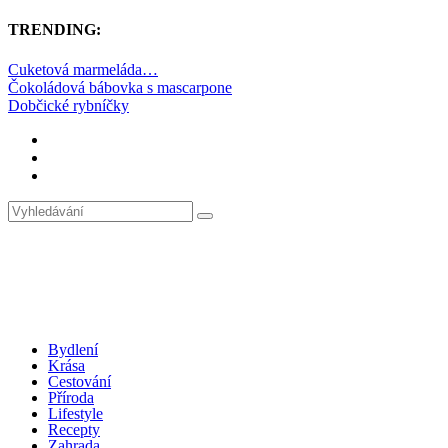
TRENDING:
Cuketová marmeláda…
Čokoládová bábovka s mascarpone
Dobčické rybníčky
Bydlení
Krása
Cestování
Příroda
Lifestyle
Recepty
Zahrada