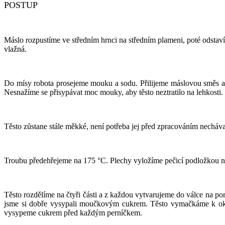
POSTUP
Máslo rozpustíme ve středním hrnci na středním plameni, poté odst
vlažná.
Do mísy robota prosejeme mouku a sodu. Přilijeme máslovou směs a 
Nesnažíme se přisypávat moc mouky, aby těsto neztratilo na lehkosti
Těsto zůstane stále měkké, není potřeba jej před zpracováním necháva
Troubu předehřejeme na 175 °C. Plechy vyložíme pečicí podložkou 
Těsto rozdělíme na čtyři části a z každou vytvarujeme do válce na p
jsme si dobře vysypali moučkovým cukrem. Těsto vymačkáme k okr
vysypeme cukrem před každým perníčkem.