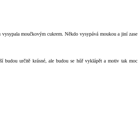
mičku vysypala moučkovým cukrem. Někdo vysypává moukou a jiní zase
ější budou určitě krásné, ale budou se hůř vyklápět a motiv tak moc