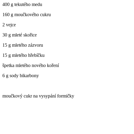
400 g tekutého medu
160 g moučkového cukru
2 vejce
30 g mleté skořice
15 g mletého zázvoru
15 g mletého hřebíčku
špetka mletého nového koření
6 g sody bikarbony
moučkový cukr na vysypání formičky