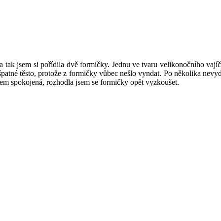
 tak jsem si pořídila dvě formičky. Jednu ve tvaru velikonočního vajíč
a špatné těsto, protože z formičky vůbec nešlo vyndat. Po několika nev
jsem spokojená, rozhodla jsem se formičky opět vyzkoušet.