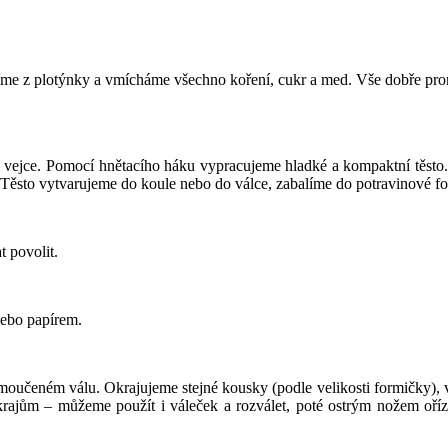
avíme z plotýnky a vmícháme všechno koření, cukr a med. Vše dobře p
vejce. Pomocí hnětacího háku vypracujeme hladké a kompaktní těsto. T
. Těsto vytvarujeme do koule nebo do válce, zabalíme do potravinové f
t povolit.
nebo papírem.
omoučeném válu. Okrajujeme stejné kousky (podle velikosti formičky),
ajům – můžeme použít i váleček a rozválet, poté ostrým nožem oří