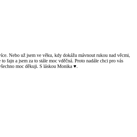
o více. Nebo už jsem ve věku, kdy dokážu mávnout rukou nad věcmi,
to fajn a jsem za to stále moc vděčná. Proto nadále chci pro vás
Za všechno moc děkuji. S láskou Monika ♥.