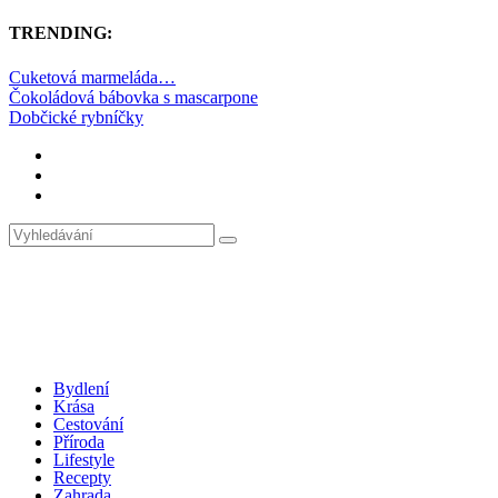
TRENDING:
Cuketová marmeláda…
Čokoládová bábovka s mascarpone
Dobčické rybníčky
Bydlení
Krása
Cestování
Příroda
Lifestyle
Recepty
Zahrada