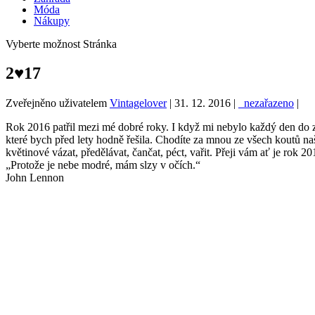
Móda
Nákupy
Vyberte možnost Stránka
2♥17
Zveřejněno uživatelem
Vintagelover
|
31. 12. 2016
|
_nezařazeno
|
Rok 2016 patřil mezi mé dobré roky. I když mi nebylo každý den do 
které bych před lety hodně řešila. Chodíte za mnou ze všech koutů na
květinové vázat, předělávat, čančat, péct, vařit. Přeji vám ať je rok
„Protože je nebe modré, mám slzy v očích.“
John Lennon