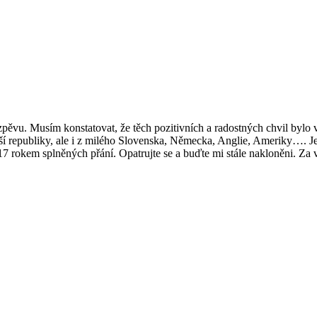
zpěvu. Musím konstatovat, že těch pozitivních a radostných chvil byl
ší republiky, ale i z milého Slovenska, Německa, Anglie, Ameriky…. Je 
 2017 rokem splněných přání. Opatrujte se a buďte mi stále nakloněni. 