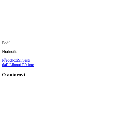
Podíl:
Hodnotit:
Předchozí
Silvestr
další
Líhnutí E9 foto
O autorovi