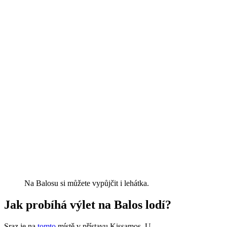
Na Balosu si můžete vypůjčit i lehátka.
Jak probíhá výlet na Balos lodí?
Sraz je na
tomto
místě v přístavu Kissamos. U