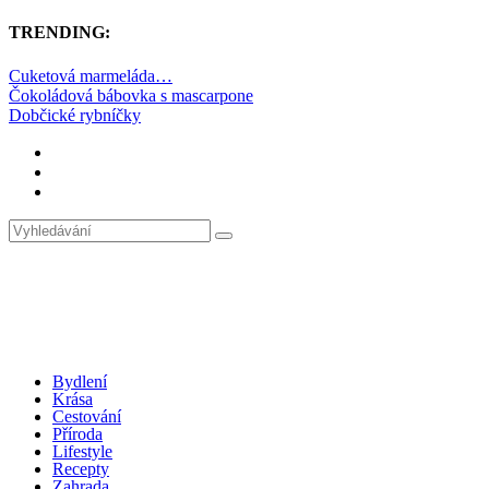
TRENDING:
Cuketová marmeláda…
Čokoládová bábovka s mascarpone
Dobčické rybníčky
Bydlení
Krása
Cestování
Příroda
Lifestyle
Recepty
Zahrada