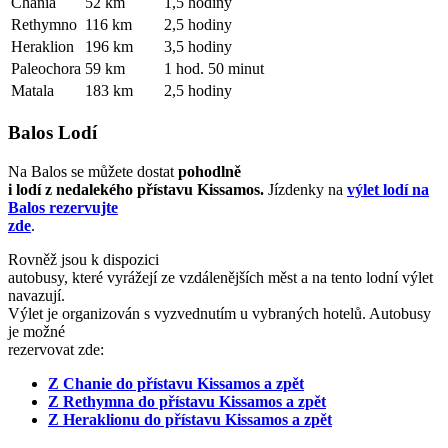
Chania
52 km
1,5 hodiny
Rethymno
116 km
2,5 hodiny
Heraklion
196 km
3,5 hodiny
Paleochora
59 km
1 hod. 50 minut
Matala
183 km
2,5 hodiny
Balos Lodí
Na Balos se můžete dostat
pohodlně
i lodí z nedalekého přístavu Kissamos.
Jízdenky na
výlet lodí na
Balos rezervujte
zde
.
Rovněž jsou k dispozici
autobusy, které vyrážejí ze vzdálenějších měst a na tento lodní výlet
navazují.
Výlet je organizován s vyzvednutím u vybraných hotelů. Autobusy
je možné
rezervovat zde:
Z Chanie do přístavu Kissamos a zpět
Z Rethymna do přístavu Kissamos a zpět
Z Heraklionu do přístavu Kissamos a zpět