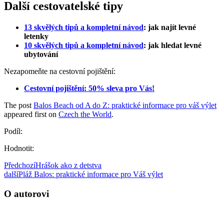
Další cestovatelské tipy
13 skvělých tipů a kompletní
návod
: jak najít levné
letenky
10 skvělých tipů a kompletní
návod
: jak hledat levné
ubytování
Nezapomeňte na cestovní pojištění:
Cestovní pojištění: 50% sleva pro Vás!
The post
Balos Beach od A do Z: praktické informace pro váš výlet
appeared first on
Czech the World
.
Podíl:
Hodnotit:
Předchozí
Hrášok ako z detstva
další
Pláž Balos: praktické informace pro Váš výlet
O autorovi