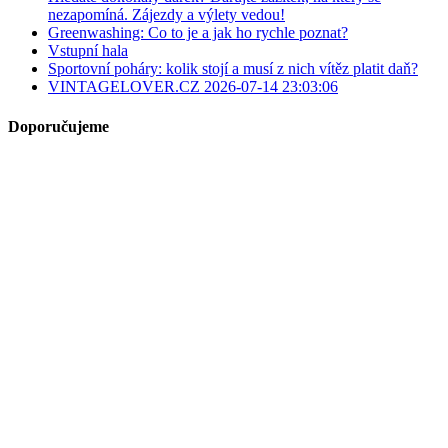
nezapomíná. Zájezdy a výlety vedou!
Greenwashing: Co to je a jak ho rychle poznat?
Vstupní hala
Sportovní poháry: kolik stojí a musí z nich vítěz platit daň?
VINTAGELOVER.CZ 2026-07-14 23:03:06
Doporučujeme