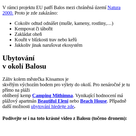
V rámci projektu EU patří Balos mezi chráněná území
Natura
2000.
Proto je zde zakázáno:
Cokoliv odtud odnášet (mušle, kameny, rostliny,…)
Kempovat či tábořit
Zakládat oheň
Kouřit v blízkosti trav nebo keřů
Jakkoliv jinak narušovat ekosystém
Ubytování
v okolí Balosu
Záliv kolem městečka Kissamos je
skvělým výchozím bodem pro výlety do okolí. Pro nenáročné je tu
přímo na pláži
oblíbený kemp
Camping Mithimna
. Vynikající hodnocení má
plážový apartmán
Beautiful Eleni
nebo
Beach House
. Případně
další možnosti
ubytování hledejte zde
.
Podívejte se i na toto krásné video z Balosu (točeno dronem):