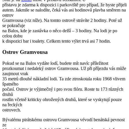
přístavu je zdarma k dispozici i parkoviště pro případ, že byste přijeli
autem. Jakmile se nalodíte, čeká vás asi hodinová plavba směrem na
ostrov
Gramvousa (viz níže). Na tomto ostrově strávíte 2 hodiny. Poté už
se pokračuje
na Balos, kde je zastávka o něco delší – 3 hodiny. Na lodi je po
celou dobu
k dispozici bar i toalety. Celkem tento výlet trvá asi 7 hodin.
Ostrov Gramvousa
Pokud se na Balos vydáte lodí, budete mít navíc příležitost
prozkoumat i nedaleký ostrov Gramvousa. Už při příjezdu vás může
zaujmout vrak
35 metrů dlouhé nákladní lodi. Ta zde ztroskotala roku 1968 vlivem
špatného
počasí. Ostrov je výjimečný i pro svou flóru. Roste tu 173 různých
druhů
rostlin včetně kriticky ohrožených druhů, které se vyskytují pouze
na řeckých
ostrovech.
Bývalému pirátskému ostrovu Gramvousa vévodí benátská pevnost
ze