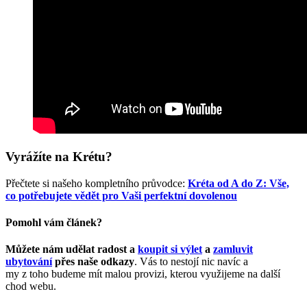
Vyrážíte na Krétu?
Přečtete si našeho kompletního průvodce:
Kréta od A do Z: Vše,
co potřebujete vědět pro Vaši perfektní dovolenou
Pomohl vám článek?
Můžete nám udělat radost a
koupit si výlet
a
zamluvit
ubytování
přes naše odkazy
. Vás to nestojí nic navíc a
my z toho budeme mít malou provizi, kterou využijeme na další
chod webu.