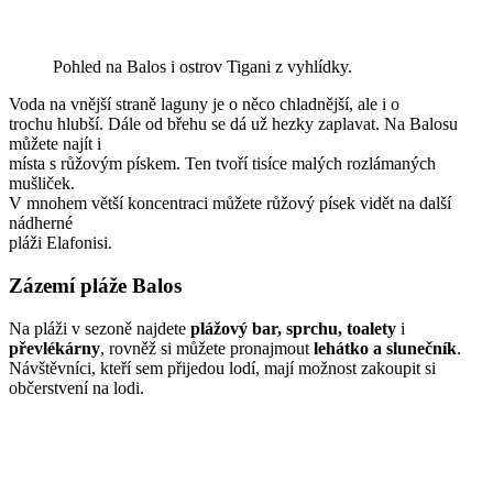
Pohled na Balos i ostrov Tigani z vyhlídky.
Voda na vnější straně laguny je o něco chladnější, ale i o
trochu hlubší. Dále od břehu se dá už hezky zaplavat. Na Balosu
můžete najít i
místa s růžovým pískem. Ten tvoří tisíce malých rozlámaných
mušliček.
V mnohem větší koncentraci můžete růžový písek vidět na další
nádherné
pláži Elafonisi.
Zázemí pláže Balos
Na pláži v sezoně najdete
plážový bar, sprchu, toalety
i
převlékárny
, rovněž si můžete pronajmout
lehátko a slunečník
.
Návštěvníci, kteří sem přijedou lodí, mají možnost zakoupit si
občerstvení na lodi.