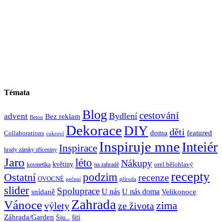
Témata
Blog
cestování
Bydlení
advent
Bez reklam
Beton
Dekorace
DIY
děti
doma
featured
Collaborations
cukroví
Inspiruje mne
Inteiér
Inspirace
hrady zámky zříceniny
Jaro
léto
Nákupy
květiny
orel bělohlavý
kosmetika
na zahradě
recepty
Ostatní
podzim
recenze
OVOCNÉ
pečení
příroda
slider
Spoluprace
U nás
U nás doma
snídaně
Velikonoce
Zahrada
Vánoce
zima
výlety
ze života
Záhrada/Garden
šití
Šiju...