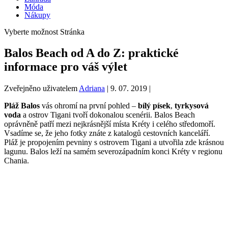
Móda
Nákupy
Vyberte možnost Stránka
Balos Beach od A do Z: praktické
informace pro váš výlet
Zveřejněno uživatelem
Adriana
|
9. 07. 2019
|
Pláž Balos
vás ohromí na první pohled –
bílý písek
,
tyrkysová
voda
a ostrov Tigani tvoří dokonalou scenérii. Balos Beach
oprávněně patří mezi nejkrásnější místa Kréty i celého středomoří.
Vsadíme se, že jeho fotky znáte z katalogů cestovních kanceláří.
Pláž je propojením pevniny s ostrovem Tigani a utvořila zde krásnou
lagunu. Balos leží na samém severozápadním konci Kréty v regionu
Chania.