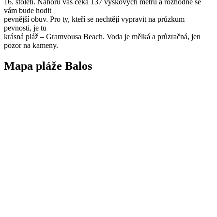
16. století. Nahoru vás čeká 137 výškových metrů a rozhodně se
vám bude hodit
pevnější obuv. Pro ty, kteří se nechtějí vypravit na průzkum
pevnosti, je tu
krásná pláž – Gramvousa Beach. Voda je mělká a průzračná, jen
pozor na kameny.
Mapa pláže Balos