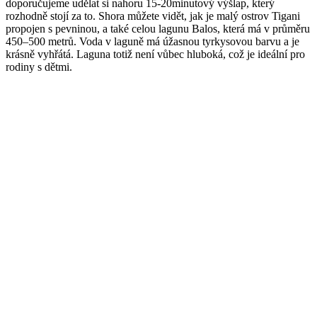
doporučujeme udělat si nahoru 15-20minutový výšlap, který
rozhodně stojí za to. Shora můžete vidět, jak je malý ostrov Tigani
propojen s pevninou, a také celou lagunu Balos, která má v průměru
450–500 metrů. Voda v laguně má úžasnou tyrkysovou barvu a je
krásně vyhřátá. Laguna totiž není vůbec hluboká, což je ideální pro
rodiny s dětmi.