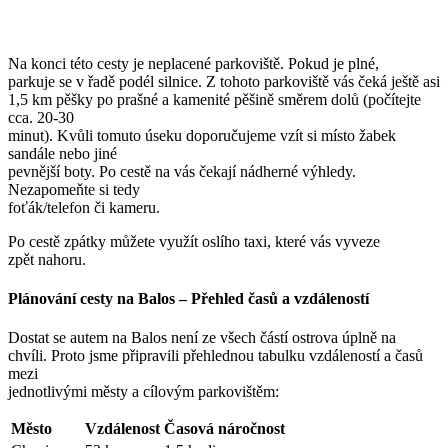
Na konci této cesty je neplacené parkoviště. Pokud je plné,
parkuje se v řadě podél silnice. Z tohoto parkoviště vás čeká ještě asi
1,5 km pěšky po prašné a kamenité pěšině směrem dolů (počítejte
cca. 20-30
minut). Kvůli tomuto úseku doporučujeme vzít si místo žabek
sandále nebo jiné
pevnější boty. Po cestě na vás čekají nádherné výhledy.
Nezapomeňte si tedy
foťák/telefon či kameru.
Po cestě zpátky můžete využít oslího taxi, které vás vyveze
zpět nahoru.
Plánování cesty na Balos – Přehled časů a vzdáleností
Dostat se autem na Balos není ze všech částí ostrova úplně na
chvíli. Proto jsme připravili přehlednou tabulku vzdáleností a časů
mezi
jednotlivými městy a cílovým parkovištěm:
Město
Vzdálenost
Časová náročnost