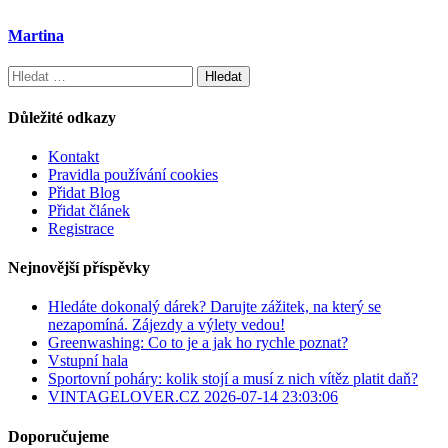
Martina
Vyhledávání
Důležité odkazy
Kontakt
Pravidla používání cookies
Přidat Blog
Přidat článek
Registrace
Nejnovější příspěvky
Hledáte dokonalý dárek? Darujte zážitek, na který se
nezapomíná. Zájezdy a výlety vedou!
Greenwashing: Co to je a jak ho rychle poznat?
Vstupní hala
Sportovní poháry: kolik stojí a musí z nich vítěz platit daň?
VINTAGELOVER.CZ 2026-07-14 23:03:06
Doporučujeme