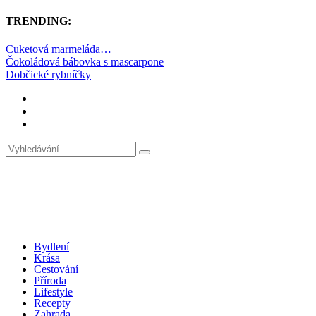
TRENDING:
Cuketová marmeláda…
Čokoládová bábovka s mascarpone
Dobčické rybníčky
Bydlení
Krása
Cestování
Příroda
Lifestyle
Recepty
Zahrada