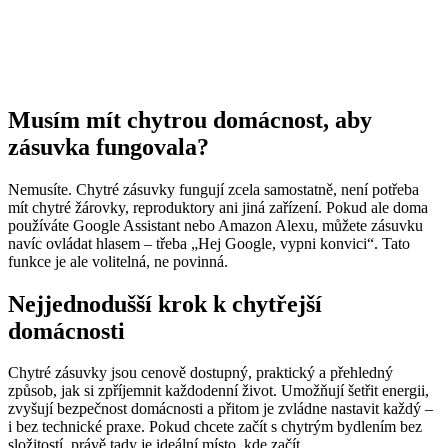
Musím mít chytrou domácnost, aby
zásuvka fungovala?
Nemusíte. Chytré zásuvky fungují zcela samostatně, není potřeba
mít chytré žárovky, reproduktory ani jiná zařízení. Pokud ale doma
používáte Google Assistant nebo Amazon Alexu, můžete zásuvku
navíc ovládat hlasem – třeba „Hej Google, vypni konvici“. Tato
funkce je ale volitelná, ne povinná.
Nejjednodušší krok k chytřejší
domácnosti
Chytré zásuvky jsou cenově dostupný, praktický a přehledný
způsob, jak si zpříjemnit každodenní život. Umožňují šetřit energii,
zvyšují bezpečnost domácnosti a přitom je zvládne nastavit každý –
i bez technické praxe. Pokud chcete začít s chytrým bydlením bez
složitostí, právě tady je ideální místo, kde začít.