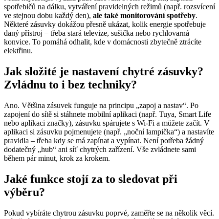
spotřebičů na dálku, vytváření pravidelných režimů (např. rozsvícení
ve stejnou dobu každý den),
ale také monitorování spotřeby
.
Některé zásuvky dokážou přesně ukázat, kolik energie spotřebuje
daný přístroj – třeba stará televize, sušička nebo rychlovarná
konvice. To pomáhá odhalit, kde v domácnosti zbytečně ztrácíte
elektřinu.
Jak složité je nastavení chytré zásuvky?
Zvládnu to i bez techniky?
Ano. Většina zásuvek funguje na principu „zapoj a nastav“. Po
zapojení do sítě si stáhnete mobilní aplikaci (např. Tuya, Smart Life
nebo aplikaci značky), zásuvku spárujete s Wi-Fi a můžete začít. V
aplikaci si zásuvku pojmenujete (např. „noční lampička“) a nastavíte
pravidla – třeba kdy se má zapínat a vypínat. Není potřeba žádný
dodatečný „hub“ ani síť chytrých zařízení. Vše zvládnete sami
během pár minut, krok za krokem.
Jaké funkce stojí za to sledovat při
výběru?
Pokud vybíráte chytrou zásuvku poprvé, zaměřte se na několik věcí.