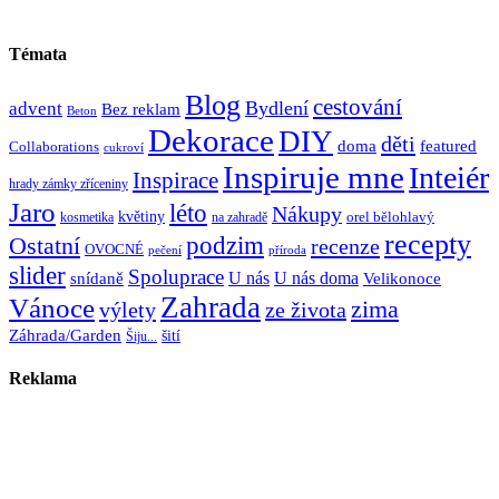
Témata
Blog
cestování
Bydlení
advent
Bez reklam
Beton
Dekorace
DIY
děti
doma
featured
Collaborations
cukroví
Inspiruje mne
Inteiér
Inspirace
hrady zámky zříceniny
Jaro
léto
Nákupy
květiny
orel bělohlavý
kosmetika
na zahradě
recepty
Ostatní
podzim
recenze
OVOCNÉ
pečení
příroda
slider
Spoluprace
U nás
U nás doma
snídaně
Velikonoce
Zahrada
Vánoce
zima
výlety
ze života
Záhrada/Garden
šití
Šiju...
Reklama