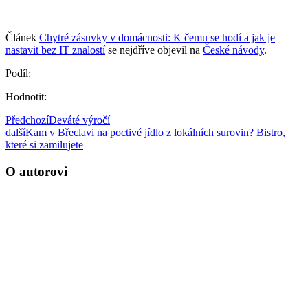
Článek
Chytré zásuvky v domácnosti: K čemu se hodí a jak je
nastavit bez IT znalostí
se nejdříve objevil na
České návody
.
Podíl:
Hodnotit:
Předchozí
Deváté výročí
další
Kam v Břeclavi na poctivé jídlo z lokálních surovin? Bistro,
které si zamilujete
O autorovi