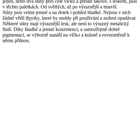
jeden, nebo dva stíny přes celé víčko a přesně takové, s leskem, jsou
v těchto paletkách. Od světlých, až po výraznější a tmavší.
Stíny jsou velmi jemné a na dotek i pohled hladké. Nejsou v nich
žádné větší třpytky, které by mohly při používání a nošení opadávat.
Některé stíny mají výraznější lesk, ale není to výrazný metalický
finiš. Díky hladké a jemné konzistenci, a samozřejmě dobré
pigmentaci, se výborně nanáší na víčko a krásně a rovnoměrně k
němu přilnou.