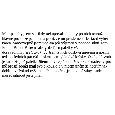
Mini paletky jsem si nikdy nekupovala a nikdy po nich netoužila
hlavně proto, že jsem měla pocit, že mi prostě nebude stačit výběr
barev. Samozřejmě jsem udělala pár výjimek v podobě stínů Tom
Ford a Bobbi Brown, ale tyhle Dior paletky všem
dosavadním
vytřely zrak
. 🙂 Jsem z nich doslova unesená a nosím
teď posledních pár týdnů skoro jen tyhle dvě krásky. Osobní favorit
je samozřejmě paletka
Sienna
, ty teplé, oranžovo zlaté nádechy pro
mě prostě pořád mají svoje kouzlo a v ničem jiném se necítím tak
dobře. 🙂 Pokud ovšem k líčení potřebujete matné stíny, budete
muset sáhnout ještě jinam.