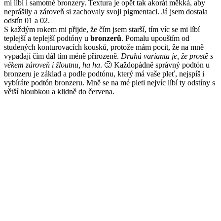
mi líbí i samotné bronzery. Textura je opět tak akorát měkká, aby
neprášily a zároveň si zachovaly svoji pigmentaci. Já jsem dostala
odstín 01 a 02.
S každým rokem mi přijde, že čím jsem starší, tím víc se mi líbí
teplejší a teplejší podtóny u
bronzerů
. Pomalu upouštím od
studených konturovacích kousků, protože mám pocit, že na mně
vypadají čím dál tím méně přirozeně.
Druhá varianta je, že prostě s
věkem zároveň i žloutnu, ha ha
. 🙂 Každopádně správný podtón u
bronzeru je základ a podle podtónu, který má vaše pleť, nejspíš i
vybíráte podtón bronzeru. Mně se na mé pleti nejvíc líbí ty odstíny s
větší hloubkou a klidně do červena.