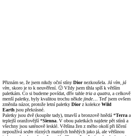
Přiznám se, že jsem nikdy oční stíny
Dior
nezkoušela.
Já vím, já
vím,
skoro je to k neuvěření. 🙂 Vždy jsem tíhla spíš k větším
paletkám. Co si budeme povídat, dřív tahle
tria a quatra
, a celkově
menší paletky, byly kvalitou trochu někde
jinde
… Teď jsem ovšem
změnila názor, protože letní paletky
Dior
z kolekce
Wild
Earth
jsou překrásné.
Paletky jsou dvě (koupíte tady), tmavší a bronzově hnědá *
Terra
a
teplejší oranžovější *
Sienna
. V obou paletkách najdete pět stínů a
všechny jsou saténově lesklé. Většina žen z mého okolí při líčení
nepoužívá
sedm
různých matných hnědých jako já, ale většinou