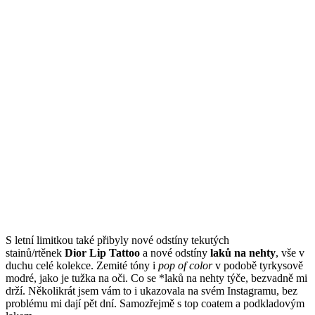
S letní limitkou také přibyly nové odstíny tekutých
stainů/rtěnek
Dior Lip Tattoo
a nové odstíny
laků na nehty
, vše v
duchu celé kolekce. Zemité tóny i
pop of color
v podobě tyrkysově
modré, jako je tužka na oči. Co se *laků na nehty týče, bezvadně mi
drží. Několikrát jsem vám to i ukazovala na svém Instagramu, bez
problému mi dají pět dní. Samozřejmě s top coatem a podkladovým