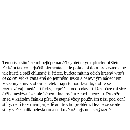
Tento typ stínů se mi nejlépe nanáší syntetickými plochými štětci.
Získám tak co největší pigmentaci, ale pokud si do ruky vezmete ne
tak husté a spíš chlupatější štětce, budete mít na očích krásný
wash
of color
, víčka zahalená do jemného lesku s barevným nádechem.
Všechny stíny z obou paletek mají stejnou kvalitu, dobře se
rozmazávají, nedělají fleky, nepráší a neopadávají. Bez báze mi sice
drží a neslévají se, ale během dne trochu ztrácí intenzitu. Protože
snad v každém článku píšu, že stejně vždy používám bázi pod oční
stíny, není to v mém případě ani trochu problém. Bez báze se ale
stíny večer tolik nelesknou a celkově už nejsou tak výrazné.