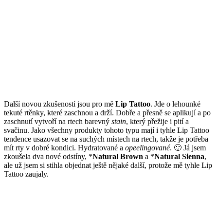
Další novou zkušeností jsou pro mě
Lip Tattoo
. Jde o lehounké
tekuté rtěnky, které zaschnou a drží. Dobře a přesně se aplikují a po
zaschnutí vytvoří na rtech barevný
stain
, který přežije i pití a
svačinu. Jako všechny produkty tohoto typu mají i tyhle Lip Tattoo
tendence usazovat se na suchých místech na rtech, takže je potřeba
mít rty v dobré kondici. Hydratované a
opeelingované
. 🙂 Já jsem
zkoušela dva nové odstíny, *
Natural Brown
a *
Natural Sienna
,
ale už jsem si stihla objednat ještě nějaké další, protože mě tyhle Lip
Tattoo zaujaly.