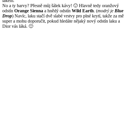
lakem.
No a ty barvy? Přesně můj šálek kávy! 🙂 Hlavně tedy oranžový
odstín
Orange Sienna
a hnědý odstín
Wild Earth
. (
modrý je
Blue
Drop
) Navíc, laku stačí dvě slabé vrstvy pro plné krytí, takže za mě
super a mohu doporučit, pokud hledáte nějaký nový odstín laku a
Dior vás láká. 🙂