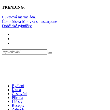
TRENDING:
Cuketová marmeláda…
Čokoládová bábovka s mascarpone
Dobčické rybníčky
Bydlení
Krása
Cestování
Příroda
Lifestyle
Recepty
Zahrada