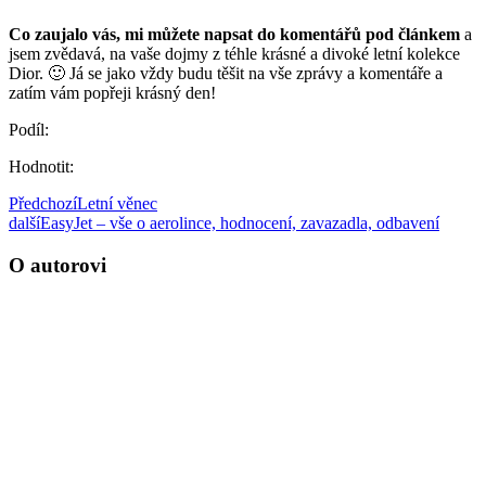
Co zaujalo vás, mi můžete napsat do komentářů pod článkem
a
jsem zvědavá, na vaše dojmy z téhle krásné a divoké letní kolekce
Dior. 🙂 Já se jako vždy budu těšit na vše zprávy a komentáře a
zatím vám popřeji krásný den!
Podíl:
Hodnotit:
Předchozí
Letní věnec
další
EasyJet – vše o aerolince, hodnocení, zavazadla, odbavení
O autorovi