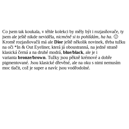
Co jsem tak koukala, v téhle kolekci by měly být i rozjasňovače, ty
jsem ale ještě nikde neviděla,
nicméně si to pohlídám
,
ha ha
. 🙂
Kromě rozjasňovačů má ale
Dior
ještě několik novinek, třeba tužku
na oči *In & Out Eyeliner, která já oboustranná, na jedné straně
klasická černá a na druhé modrá,
blue/black
, ale je i
varianta
bronze/brown
. Tužky jsou pěkně krémové a dobře
pigmentované. Jsou klasické dřevěné, ale na oku s nimi nemusím
moc tlačit, což je super a navíc jsou voděodolné.