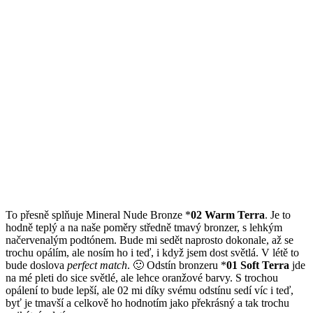
To přesně splňuje Mineral Nude Bronze *
02 Warm Terra
. Je to
hodně teplý a na naše poměry středně tmavý bronzer, s lehkým
načervenalým podtónem. Bude mi sedět naprosto dokonale, až se
trochu opálím, ale nosím ho i teď, i když jsem dost světlá. V létě to
bude doslova
perfect match
. 🙂 Odstín bronzeru *
01 Soft Terra
jde
na mé pleti do sice světlé, ale lehce oranžové barvy. S trochou
opálení to bude lepší, ale 02 mi díky svému odstínu sedí víc i teď,
byť je tmavší a celkově ho hodnotím jako překrásný a tak trochu