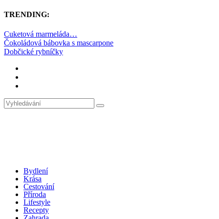
TRENDING:
Cuketová marmeláda…
Čokoládová bábovka s mascarpone
Dobčické rybníčky
Bydlení
Krása
Cestování
Příroda
Lifestyle
Recepty
Zahrada