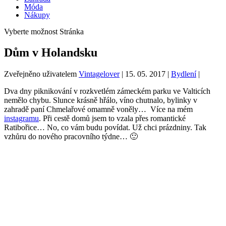
Móda
Nákupy
Vyberte možnost Stránka
Dům v Holandsku
Zveřejněno uživatelem
Vintagelover
|
15. 05. 2017
|
Bydlení
|
Dva dny piknikování v rozkvetlém zámeckém parku ve Valticích
nemělo chybu. Slunce krásně hřálo, víno chutnalo, bylinky v
zahradě paní Chmelařové omamně voněly… Více na mém
instagramu
. Při cestě domů jsem to vzala přes romantické
Ratibořice… No, co vám budu povídat. Už chci prázdniny. Tak
vzhůru do nového pracovního týdne… 🙂