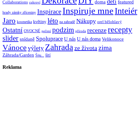
Dekorace
DIY
děti
doma
featured
Collaborations
cukroví
Inspiruje mne
Inteiér
Inspirace
hrady zámky zříceniny
Jaro
léto
Nákupy
květiny
orel bělohlavý
kosmetika
na zahradě
recepty
Ostatní
podzim
recenze
OVOCNÉ
pečení
příroda
slider
Spoluprace
U nás
U nás doma
snídaně
Velikonoce
Zahrada
Vánoce
zima
výlety
ze života
Záhrada/Garden
šití
Šiju...
Reklama