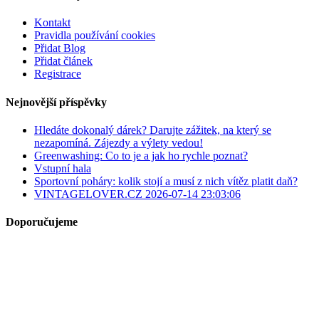
Kontakt
Pravidla používání cookies
Přidat Blog
Přidat článek
Registrace
Nejnovější příspěvky
Hledáte dokonalý dárek? Darujte zážitek, na který se
nezapomíná. Zájezdy a výlety vedou!
Greenwashing: Co to je a jak ho rychle poznat?
Vstupní hala
Sportovní poháry: kolik stojí a musí z nich vítěz platit daň?
VINTAGELOVER.CZ 2026-07-14 23:03:06
Doporučujeme