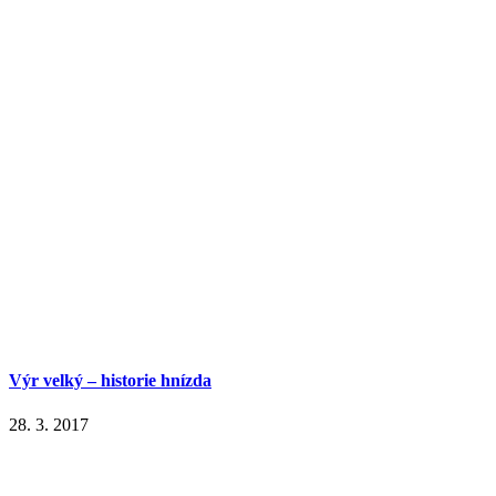
Výr velký – historie hnízda
28. 3. 2017