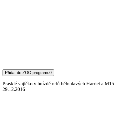
Přidat do ZOO programu
0
Prasklé vajíčko v hnízdě orlů bělohlavých Harriet a M15.
29.12.2016