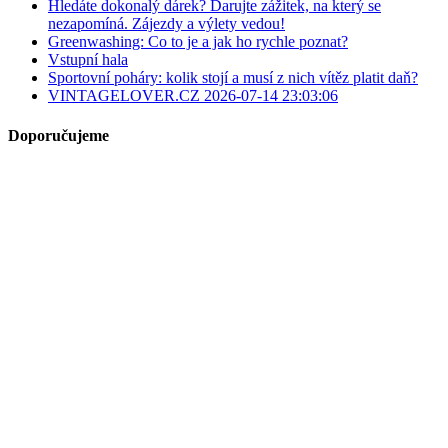
Hledáte dokonalý dárek? Darujte zážitek, na který se
nezapomíná. Zájezdy a výlety vedou!
Greenwashing: Co to je a jak ho rychle poznat?
Vstupní hala
Sportovní poháry: kolik stojí a musí z nich vítěz platit daň?
VINTAGELOVER.CZ 2026-07-14 23:03:06
Doporučujeme