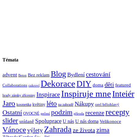
Témata
Blog
cestování
Bydlení
advent
Bez reklam
Beton
Dekorace
DIY
děti
doma
featured
Collaborations
cukroví
Inspiruje mne
Inteiér
Inspirace
hrady zámky zříceniny
Jaro
léto
Nákupy
květiny
orel bělohlavý
kosmetika
na zahradě
recepty
Ostatní
podzim
recenze
OVOCNÉ
pečení
příroda
slider
Spoluprace
U nás
U nás doma
snídaně
Velikonoce
Zahrada
Vánoce
zima
výlety
ze života
Záhrada/Garden
šití