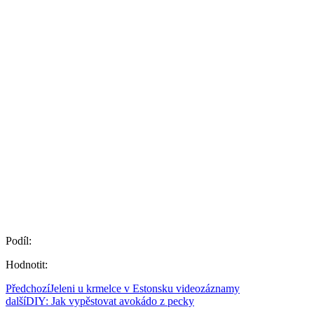
Podíl:
Hodnotit:
Předchozí
Jeleni u krmelce v Estonsku videozáznamy
další
DIY: Jak vypěstovat avokádo z pecky