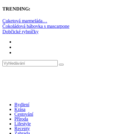
TRENDING:
Cuketová marmeláda…
Čokoládová bábovka s mascarpone
Dobčické rybníčky
Bydlení
Krása
Cestování
Příroda
Lifestyle
Recepty
Zahrada