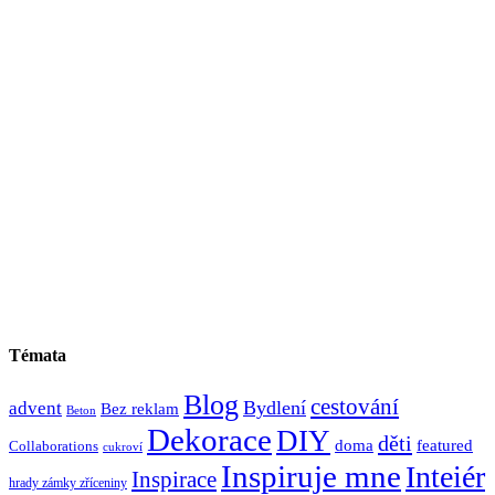
Témata
Blog
cestování
Bydlení
advent
Bez reklam
Beton
Dekorace
DIY
děti
doma
featured
Collaborations
cukroví
Inspiruje mne
Inteiér
Inspirace
hrady zámky zříceniny