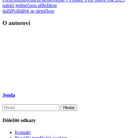
nabízí jedinečnou příležitost
další
Polštářek se slepičkou
O autorovi
Jenda
Vyhledávání
Důležité odkazy
Kontakt
Pravidla používání cookies