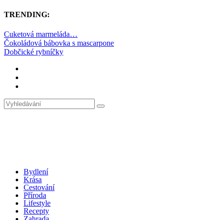
TRENDING:
Cuketová marmeláda…
Čokoládová bábovka s mascarpone
Dobčické rybníčky
Bydlení
Krása
Cestování
Příroda
Lifestyle
Recepty
Zahrada