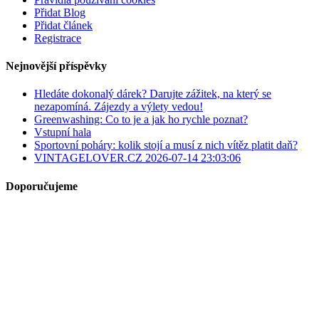
Přidat Blog
Přidat článek
Registrace
Nejnovější příspěvky
Hledáte dokonalý dárek? Darujte zážitek, na který se
nezapomíná. Zájezdy a výlety vedou!
Greenwashing: Co to je a jak ho rychle poznat?
Vstupní hala
Sportovní poháry: kolik stojí a musí z nich vítěz platit daň?
VINTAGELOVER.CZ 2026-07-14 23:03:06
Doporučujeme