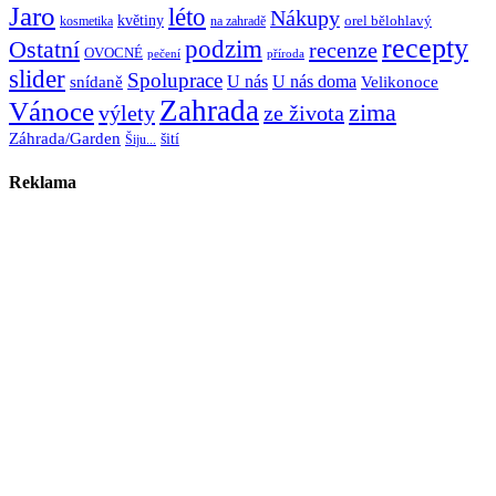
Jaro
léto
Nákupy
květiny
orel bělohlavý
kosmetika
na zahradě
recepty
Ostatní
podzim
recenze
OVOCNÉ
pečení
příroda
slider
Spoluprace
U nás
U nás doma
snídaně
Velikonoce
Zahrada
Vánoce
zima
výlety
ze života
Záhrada/Garden
šití
Šiju...
Reklama