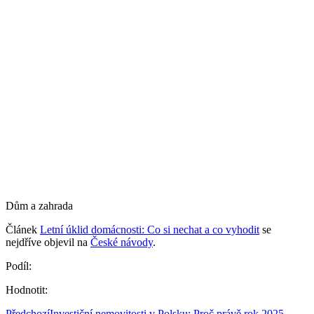
Dům a zahrada
Článek
Letní úklid domácnosti: Co si nechat a co vyhodit
se
nejdříve objevil na
České návody
.
Podíl:
Hodnotit:
Předchozí
Investiční nemovitosti v Polsku: Proč právě rok 2025