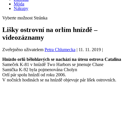
Móda
Nákupy
Vyberte možnost Stránka
Lišky ostrovní na orlím hnízdě –
videozáznamy
Zveřejněno uživatelem
Petra Chlumecka
|
11. 11. 2019
|
Hnízdo orlů bělohlavých se nachází na útesu ostrova Catalina
Sameček K-81 v hnízdě Two Harbors se jmenuje Chase
Samička K-92 byla pojmenována Cholyn
Orlí pár spolu hnízdí od roku 2006.
V nočních hodinách se na hnízdě objevuje pár lišek ostrovních.