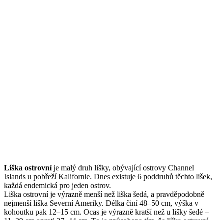
Liška ostrovní
je malý druh lišky, obývající ostrovy Channel
Islands u pobřeží Kalifornie. Dnes existuje 6 poddruhů těchto lišek,
každá endemická pro jeden ostrov.
Liška ostrovní je výrazně menší než liška šedá, a pravděpodobně
nejmenší liška Severní Ameriky. Délka činí 48–50 cm, výška v
kohoutku pak 12–15 cm. Ocas je výrazně kratší než u lišky šedé –