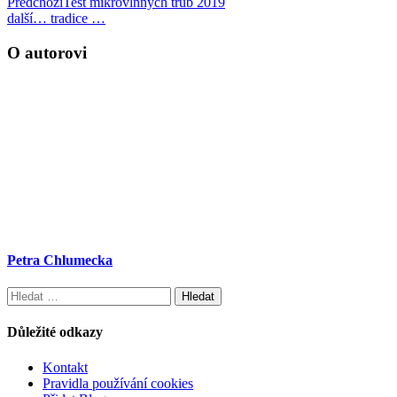
Předchozí
Test mikrovlnných trub 2019
další
… tradice …
O autorovi
Petra Chlumecka
Vyhledávání
Důležité odkazy
Kontakt
Pravidla používání cookies