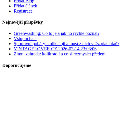
Přidat Blog
Přidat článek
Registrace
Nejnovější příspěvky
Greenwashing: Co to je a jak ho rychle poznat?
Vstupní hala
Sportovní poháry: kolik stojí a musí z nich vítěz platit daň?
VINTAGELOVER.CZ 2026-07-14 23:03:06
Zimní zahrada: kolik stojí a co si rozmyslet předem
Doporučujeme