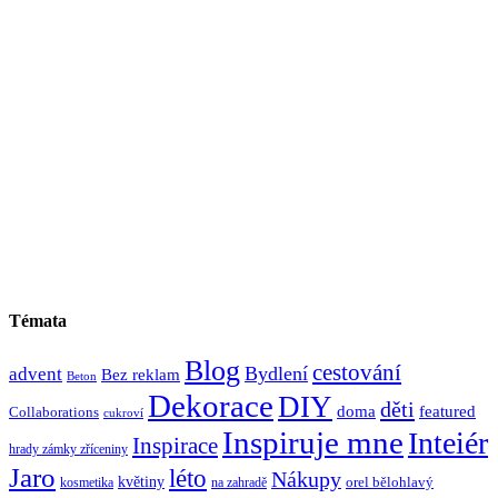
Témata
Blog
cestování
Bydlení
advent
Bez reklam
Beton
Dekorace
DIY
děti
doma
featured
Collaborations
cukroví
Inspiruje mne
Inteiér
Inspirace
hrady zámky zříceniny
Jaro
léto
Nákupy
květiny
orel bělohlavý
kosmetika
na zahradě