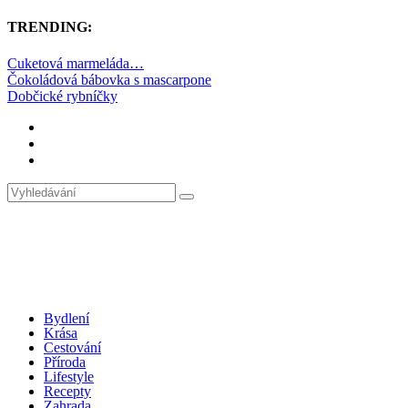
TRENDING:
Cuketová marmeláda…
Čokoládová bábovka s mascarpone
Dobčické rybníčky
Bydlení
Krása
Cestování
Příroda
Lifestyle
Recepty
Zahrada