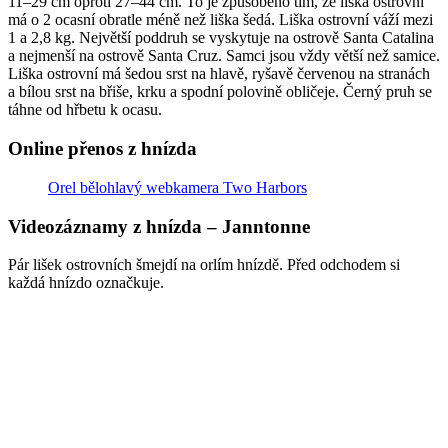
11–29 cm oproti 27–44 cm. To je způsobeno tím, že liška ostrovní
má o 2 ocasní obratle méně než liška šedá. Liška ostrovní váží mezi
1 a 2,8 kg. Největší poddruh se vyskytuje na ostrově Santa Catalina
a nejmenší na ostrově Santa Cruz. Samci jsou vždy větší než samice.
Liška ostrovní má šedou srst na hlavě, ryšavě červenou na stranách
a bílou srst na břiše, krku a spodní polovině obličeje. Černý pruh se
táhne od hřbetu k ocasu.
Online přenos z hnízda
Orel bělohlavý webkamera Two Harbors
Videozáznamy z hnízda – Janntonne
Pár lišek ostrovních šmejdí na orlím hnízdě. Před odchodem si
každá hnízdo označkuje.