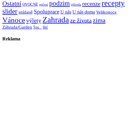
recepty
Ostatní
podzim
recenze
OVOCNÉ
pečení
příroda
slider
Spoluprace
U nás
U nás doma
snídaně
Velikonoce
Zahrada
Vánoce
zima
výlety
ze života
Záhrada/Garden
šití
Šiju...
Reklama