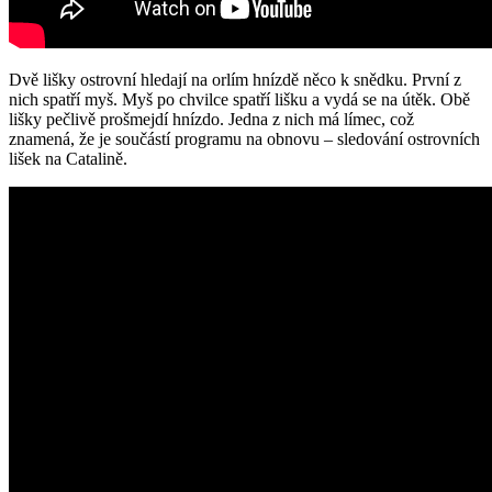
Dvě lišky ostrovní hledají na orlím hnízdě něco k snědku. První z
nich spatří myš. Myš po chvilce spatří lišku a vydá se na útěk. Obě
lišky pečlivě prošmejdí hnízdo. Jedna z nich má límec, což
znamená, že je součástí programu na obnovu – sledování ostrovních
lišek na Catalině.