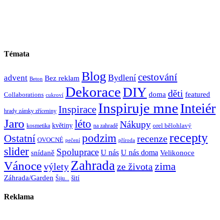
Témata
Blog
cestování
Bydlení
advent
Bez reklam
Beton
Dekorace
DIY
děti
doma
featured
Collaborations
cukroví
Inspiruje mne
Inteiér
Inspirace
hrady zámky zříceniny
Jaro
léto
Nákupy
květiny
orel bělohlavý
kosmetika
na zahradě
recepty
Ostatní
podzim
recenze
OVOCNÉ
pečení
příroda
slider
Spoluprace
U nás
U nás doma
snídaně
Velikonoce
Zahrada
Vánoce
zima
výlety
ze života
Záhrada/Garden
šití
Šiju...
Reklama