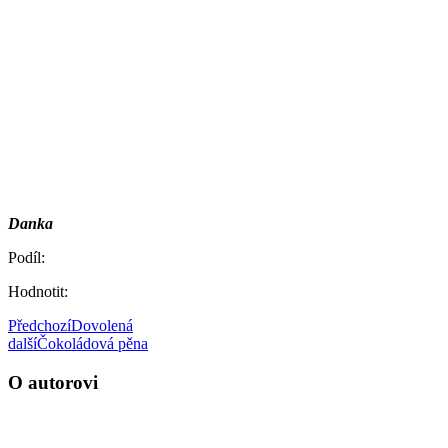
Danka
Podíl:
Hodnotit:
Předchozí
Dovolená
další
Čokoládová pěna
O autorovi