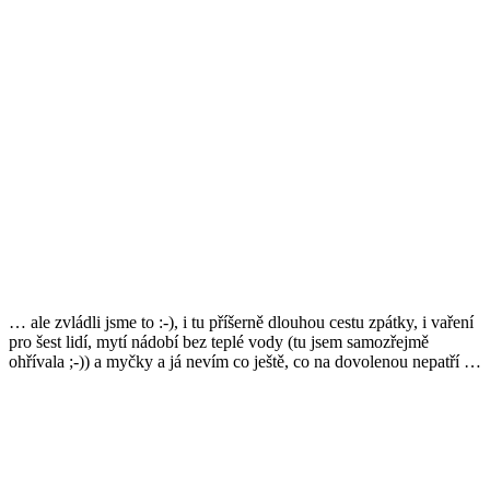
… ale zvládli jsme to :-), i tu příšerně dlouhou cestu zpátky, i vaření
pro šest lidí, mytí nádobí bez teplé vody (tu jsem samozřejmě
ohřívala ;-)) a myčky a já nevím co ještě, co na dovolenou nepatří …