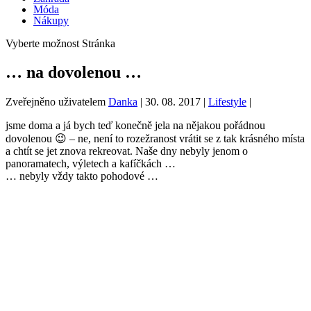
Móda
Nákupy
Vyberte možnost Stránka
… na dovolenou …
Zveřejněno uživatelem
Danka
|
30. 08. 2017
|
Lifestyle
|
jsme doma a já bych teď konečně jela na nějakou pořádnou
dovolenou 😉 – ne, není to rozežranost vrátit se z tak krásného místa
a chtít se jet znova rekreovat. Naše dny nebyly jenom o
panoramatech, výletech a kafíčkách …
… nebyly vždy takto pohodové …