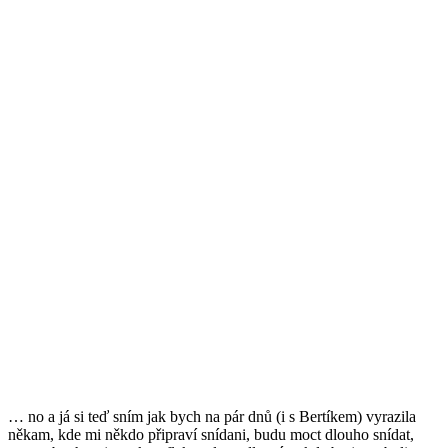
… no a já si teď sním jak bych na pár dnů (i s Bertíkem) vyrazila
někam, kde mi někdo připraví snídani, budu moct dlouho snídat,