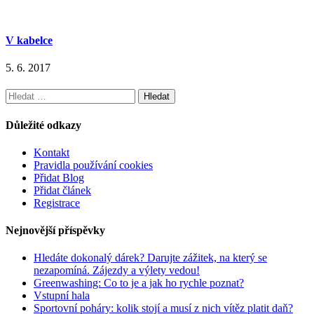
V kabelce
5. 6. 2017
Vyhledávání
Důležité odkazy
Kontakt
Pravidla používání cookies
Přidat Blog
Přidat článek
Registrace
Nejnovější příspěvky
Hledáte dokonalý dárek? Darujte zážitek, na který se
nezapomíná. Zájezdy a výlety vedou!
Greenwashing: Co to je a jak ho rychle poznat?
Vstupní hala
Sportovní poháry: kolik stojí a musí z nich vítěz platit daň?