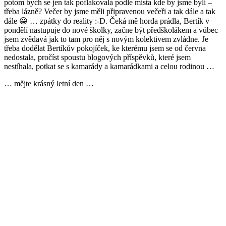
potom bych se jen tak poflakovala podle místa kde by jsme byli –
třeba lázně? Večer by jsme měli připravenou večeři a tak dále a tak
dále 😀 … zpátky do reality :-D. Čeká mě horda prádla, Bertík v
pondělí nastupuje do nové školky, začne být předškolákem a vůbec
jsem zvědavá jak to tam pro něj s novým kolektivem zvládne. Je
třeba dodělat Bertíkův pokojíček, ke kterému jsem se od června
nedostala, pročíst spoustu blogových příspěvků, které jsem
nestíhala, potkat se s kamarády a kamarádkami a celou rodinou …
… mějte krásný letní den …