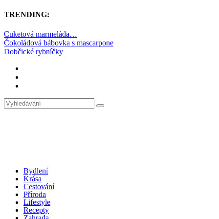
TRENDING:
Cuketová marmeláda…
Čokoládová bábovka s mascarpone
Dobčické rybníčky
Bydlení
Krása
Cestování
Příroda
Lifestyle
Recepty
Zahrada