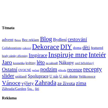
Témata
Blog
cestování
Bydlení
advent
Bez reklam
Beton
Dekorace
DIY
děti
doma
featured
Collaborations
cukroví
Inspiruje mne
Inteiér
Inspirace
hrady zámky zříceniny
Jaro
léto
Nákupy
květiny
orel bělohlavý
kosmetika
na zahradě
recepty
Ostatní
podzim
recenze
OVOCNÉ
pečení
příroda
slider
Spoluprace
U nás
U nás doma
snídaně
Velikonoce
Zahrada
Vánoce
zima
výlety
ze života
Záhrada/Garden
šití
Šiju...
Reklama