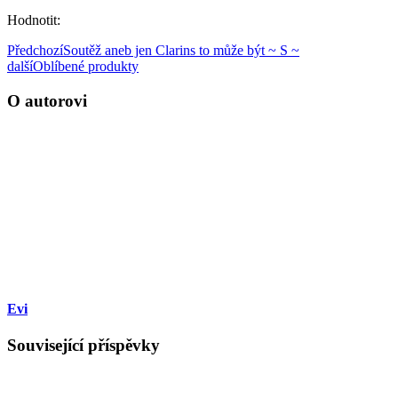
Hodnotit:
Předchozí
Soutěž aneb jen Clarins to může být ~ S ~
další
Oblíbené produkty
O autorovi
Evi
Související příspěvky