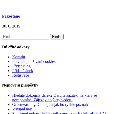
Pakoštane
30. 6. 2019
Vyhledávání
Důležité odkazy
Kontakt
Pravidla používání cookies
Přidat Blog
Přidat článek
Registrace
Nejnovější příspěvky
Hledáte dokonalý dárek? Darujte zážitek, na který se
nezapomíná. Zájezdy a výlety vedou!
Greenwashing: Co to je a jak ho rychle poznat?
Vstupní hala
Sportovní poháry: kolik stojí a musí z nich vítěz platit daň?