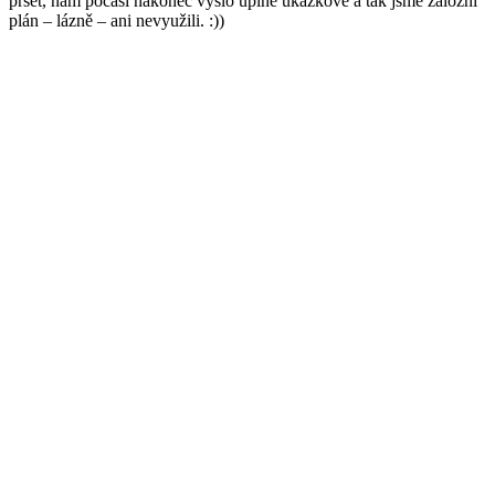
pršet, nám počasí nakonec vyšlo úplně ukázkové a tak jsme záložní
plán – lázně – ani nevyužili. :))