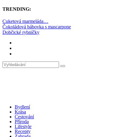
TRENDING:
Cuketová marmeláda…
Čokoládová bábovka s mascarpone
Dobčické rybníčky
Bydlení
Krása
Cestování
Příroda
Lifestyle
Recepty
Zahrada