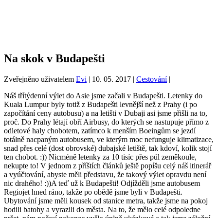
Na skok v Budapešti
Zveřejněno uživatelem
Evi
|
10. 05. 2017
|
Cestování
|
Náš třítýdenní výlet do Asie jsme začali v Budapešti. Letenky do
Kuala Lumpur byly totiž z Budapešti levnější než z Prahy (i po
započítání ceny autobusu) a na letišti v Dubaji asi jsme přišli na to,
proč. Do Prahy létají obří Airbusy, do kterých se nastupuje přímo z
odletové haly chobotem, zatímco k menším Boeingům se jezdí
totálně nacpaným autobusem, ve kterým moc nefunguje klimatizace,
snad přes celé (dost obrovské) dubajské letiště, tak kdoví, kolik stojí
ten chobot. :)) Nicméně letenky za 10 tisíc přes půl zeměkoule,
nekupte to! V jednom z příštích článků ještě popíšu celý náš itinerář
a vyúčtování, abyste měli představu, že takový výlet opravdu není
nic drahého! :))A teď už k Budapešti! Odjížděli jsme autobusem
Regiojet hned ráno, takže po obědě jsme byli v Budapešti.
Ubytování jsme měli kousek od stanice metra, takže jsme na pokoj
hodili batohy a vyrazili do města. Na to, že mělo celé odpoledne