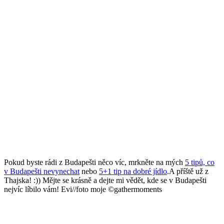
Pokud byste rádi z Budapešti něco víc, mrkněte na mých
5 tipů, co
v Budapešti nevynechat
nebo
5+1 tip na dobré jídlo
.A příště už z
Thajska! :)) Mějte se krásně a dejte mi vědět, kde se v Budapešti
nejvíc líbilo vám! Evi//foto moje ©gathermoments