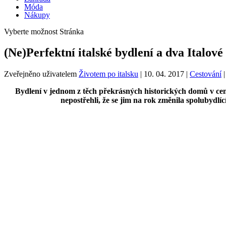
Móda
Nákupy
Vyberte možnost Stránka
(Ne)Perfektní italské bydlení a dva Italov
Zveřejněno uživatelem
Životem po italsku
|
10. 04. 2017
|
Cestování
|
Bydlení v jednom z těch překrásných historických domů v cen
nepostřehli, že se jim na rok změnila spolubydlí