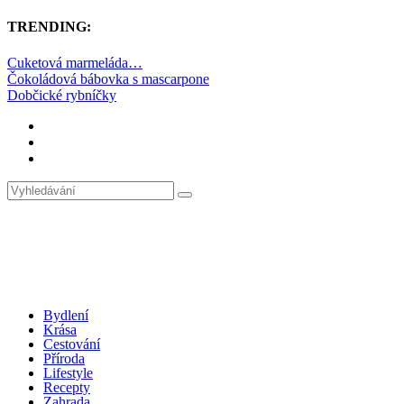
TRENDING:
Cuketová marmeláda…
Čokoládová bábovka s mascarpone
Dobčické rybníčky
Bydlení
Krása
Cestování
Příroda
Lifestyle
Recepty
Zahrada