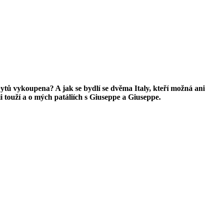
tů vykoupena? A jak se bydlí se dvěma Italy, kteří možná ani
i touží a o mých patáliích s Giuseppe a Giuseppe.