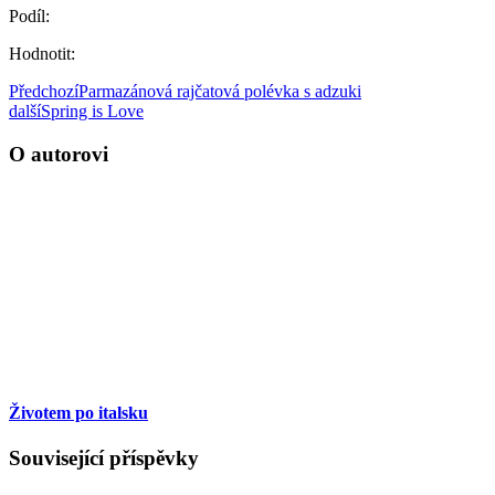
Podíl:
Hodnotit:
Předchozí
Parmazánová rajčatová polévka s adzuki
další
Spring is Love
O autorovi
Životem po italsku
Související příspěvky