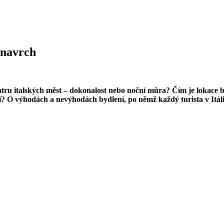
é navrch
tru italských měst – dokonalost nebo noční můra? Čím je lokace by
cí? O výhodách a nevýhodách bydlení, po němž každý turista v Itáli