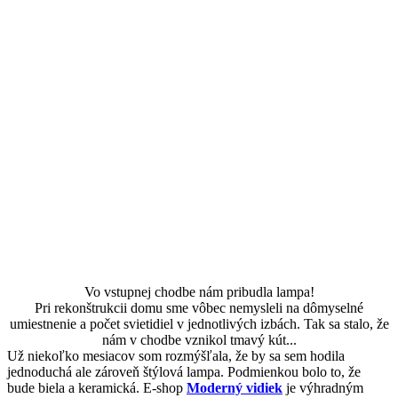
Vo vstupnej chodbe nám pribudla lampa!
Pri rekonštrukcii domu sme vôbec nemysleli na dômyselné
umiestnenie a počet svietidiel v jednotlivých izbách. Tak sa stalo, že
nám v chodbe vznikol tmavý kút...
Už niekoľko mesiacov som rozmýšľala, že by sa sem hodila
jednoduchá ale zároveň štýlová lampa. Podmienkou bolo to, že
bude biela a keramická. E-shop
Moderný vidiek
je výhradným