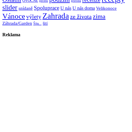
OVOCNÉ
pečení
příroda
slider
Spoluprace
U nás
U nás doma
snídaně
Velikonoce
Zahrada
Vánoce
zima
výlety
ze života
Záhrada/Garden
šití
Šiju...
Reklama