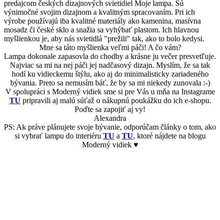
predajcom českých dizajnových svietidiel Moje lampa. Sú
výnimočné svojim dizajnom a kvalitným spracovaním. Pri ich
výrobe používajú iba kvalitné materiály ako kamenina, masívna
mosadz či české sklo a snažia sa vyhýbať plastom. Ich hlavnou
myšlienkou je, aby nás svietidlá "prežili" tak, ako to bolo kedysi.
Mne sa táto myšlienka veľmi páči! A čo vám?
Lampa dokonale zapasovla do chodby a krásne ju večer presvetľuje.
Najviac sa mi na nej páči jej nadčasový dizajn. Myslím, že sa tak
hodí ku vidieckemu štýlu, ako aj do minimalisticky zariadeného
bývania. Preto sa nemusím báť, že by sa mi niekedy zunovala :-)
V spolupráci s Moderný vidiek sme si pre Vás u mňa na Instagrame
TU
pripravili aj malú súťaž o nákupnú poukážku do ich e-shopu.
Poďte sa zapojiť aj vy!
Alexandra
PS: Ak práve plánujete svoje bývanie, odporúčam články o tom, ako
si vybrať lampu do interiéru
TU
a
TU
, ktoré nájdete na blogu
Moderný vidiek ♥