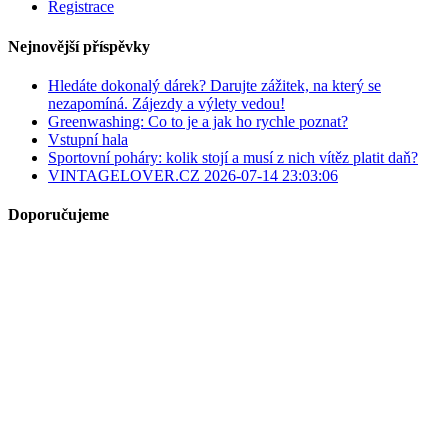
Registrace
Nejnovější příspěvky
Hledáte dokonalý dárek? Darujte zážitek, na který se
nezapomíná. Zájezdy a výlety vedou!
Greenwashing: Co to je a jak ho rychle poznat?
Vstupní hala
Sportovní poháry: kolik stojí a musí z nich vítěz platit daň?
VINTAGELOVER.CZ 2026-07-14 23:03:06
Doporučujeme