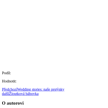
Podíl:
Hodnotit:
Předchozí
Wedding stories: naše prstýnky
další
Žloutková bábovka
O autorovi