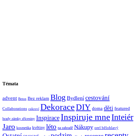
Témata
Blog
cestování
Bydlení
advent
Bez reklam
Beton
Dekorace
DIY
děti
doma
featured
Collaborations
cukroví
Inspiruje mne
Inteiér
Inspirace
hrady zámky zříceniny
Jaro
léto
Nákupy
květiny
orel bělohlavý
kosmetika
na zahradě
recepty
Ostatní
podzim
recenze