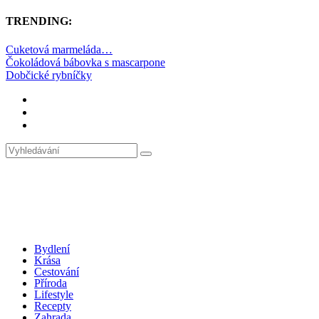
TRENDING:
Cuketová marmeláda…
Čokoládová bábovka s mascarpone
Dobčické rybníčky
Bydlení
Krása
Cestování
Příroda
Lifestyle
Recepty
Zahrada