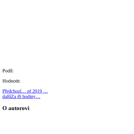
Podíl:
Hodnotit:
Předchozí
… pf 2019 …
další
Za tři hodiny…
O autorovi