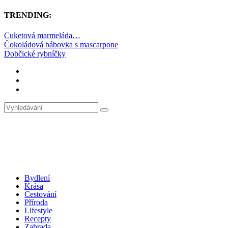
TRENDING:
Cuketová marmeláda…
Čokoládová bábovka s mascarpone
Dobčické rybníčky
Bydlení
Krása
Cestování
Příroda
Lifestyle
Recepty
Zahrada