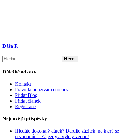
Dáša F.
Vyhledávání
Důležité odkazy
Kontakt
Pravidla používání cookies
Přidat Blog
Přidat článek
Registrace
Nejnovější příspěvky
Hledáte dokonalý dárek? Darujte zážitek, na který se
nezapomíná. Zájezdy a výlety vedou!