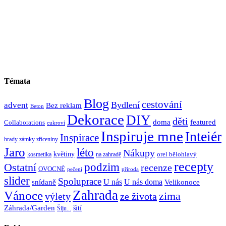
Témata
Blog
cestování
Bydlení
advent
Bez reklam
Beton
Dekorace
DIY
děti
doma
featured
Collaborations
cukroví
Inspiruje mne
Inteiér
Inspirace
hrady zámky zříceniny
Jaro
léto
Nákupy
květiny
orel bělohlavý
kosmetika
na zahradě
recepty
Ostatní
podzim
recenze
OVOCNÉ
pečení
příroda
slider
Spoluprace
U nás
U nás doma
snídaně
Velikonoce
Zahrada
Vánoce
zima
výlety
ze života
Záhrada/Garden
šití
Šiju...