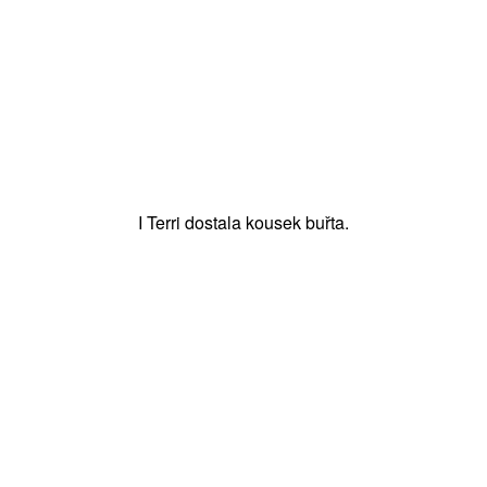
I Terri dostala kousek buřta.