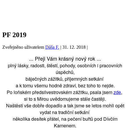
PF 2019
Zveřejněno uživatelem
Dáša F.
|
31. 12. 2018
|
... Přeji Vám krásný nový rok ...
plný lásky, radosti, štěstí, pohody, osobních i pracovních
úspěchů,
báječných zážitků, příjemných setkání
a k tomu všemu hodně zdraví, bez toho to nejde.
Po loňském předsilvestrovském zážitku, psala jsem
zde
,
si to s Mírou uvědomujeme stále častěji.
Naštěstí vše
dobře
dopadlo a tak jsme se
letos
mohli
opět
vydat
na tradiční setkání
několika desítek přátel,
na pečení buřtů pod Dívčím
Kamenem.