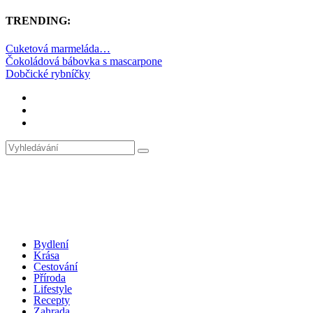
TRENDING:
Cuketová marmeláda…
Čokoládová bábovka s mascarpone
Dobčické rybníčky
Bydlení
Krása
Cestování
Příroda
Lifestyle
Recepty
Zahrada