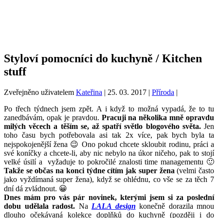
Styloví pomocníci do kuchyně / Kitchen
stuff
Zveřejněno uživatelem
Kateřina
|
25. 03. 2017
|
Příroda
|
Po třech týdnech jsem zpět. A i když to možná vypadá, že to tu
zanedbávám, opak je pravdou.
Pracuji na několika mně opravdu
milých věcech a těším se, až spatří světlo blogového světa.
Jen
toho času bych potřebovala asi tak 2x více, pak bych byla ta
nejspokojenější žena 😉 Ono pokud chcete skloubit rodinu, práci a
své koníčky a chcete-li, aby nic nebylo na úkor ničeho, pak to stojí
velké úsilí a vyžaduje to pokročilé znalosti time managementu 🙂
Takže se občas na konci týdne cítím jak super žena
(velmi často
jako vyždímaná super žena), když se ohlédnu, co vše se za těch 7
dní dá zvládnout. 😀
Dnes mám pro vás pár novinek, kterými jsem si za poslední
dobu udělala radost.
Na
LALA design
konečně dorazila mnou
dlouho očekávaná kolekce doplňků do kuchyně (později i do