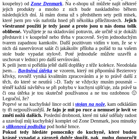
koupelny) od
Zone Denmark
. Na e-shopu už můžete najít některé
jejich produkty a mnoho z nich bude naskladněno během
následujících dní. Já mám doma už s předstihem sety peili misek,
které jsem pro vás nafotila hned při několika příležitostech.
Jejich
všestranné použití je tedy jasné a proto jsou u nás doma tolik
oblíbené.
Využijete je na skladování potravin, ale určitě si je dokáži
představit i v koupelně nebo třeba v pracovně. Svým jednoduchým
tvarem zapadnou kamkoliv. Další pozitivum vidím v tom, že se v
nich dá naservírovat salát či jakákoliv příloha a pořád to na vašem
stole bude vypadat stylově. Poté jednoduše můžete uzavřít a
uschovat v lednici pro další servírování.
K peili jsem si pořídila ještě další doplňky z téže kolekce. Neodolala
jsem…
Bavlněná útěrka
se vzorem, který mi připomíná Bezierovy
křivky, rovněž vyniká kvalitním zpracováním a je to právě další z
těch, do které se neutírá :-D. Tady se vždycky musím pousmát –
téměř každá návštěva se při pohybu v kuchyni ujišťuje, zda právě ta
či ona útěrka je tou skutečně používanou a ne tou ozdobnou 🙂
Legrační, že?
Poprvé se na kuchyňské lince ocitl i
stojan na nože
, kam odkládám
ty tři nejpoužívanější.
Je fajn je mít po ruce a nemuset je lovit ve
změti nožů dalších.
Poslední drobnosti, které mi také udělaly radost
a uzavírají můj kuchyňský komplet od Zone Denmark, jsou minutky
a
silikonová podložka
pod horké hrnce.
Pokud tedy hledáte pomocníky do kuchyně, které budou
krásně vypadat a zároveň dobře sloužit, pak mohu doporučit