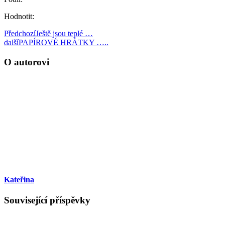
Hodnotit:
Předchozí
Ještě jsou teplé …
další
PAPÍROVÉ HRÁTKY …..
O autorovi
Kateřina
Související příspěvky