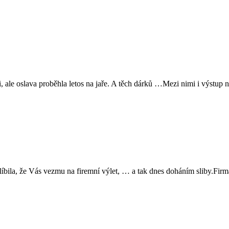
ale oslava proběhla letos na jaře. A těch dárků …Mezi nimi i výstup 
a, že Vás vezmu na firemní výlet, … a tak dnes doháním sliby.Firma 