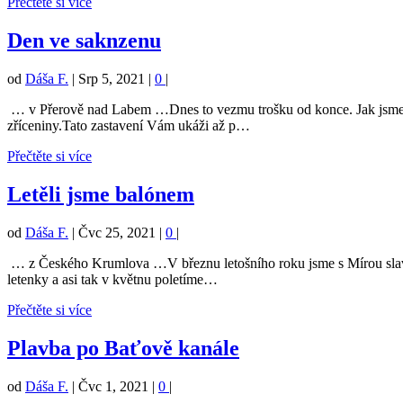
Přečtěte si více
Den ve saknzenu
od
Dáša F.
|
Srp 5, 2021
|
0
|
… v Přerově nad Labem …Dnes to vezmu trošku od konce. Jak jsme min
zříceniny.Tato zastavení Vám ukáži až p…
Přečtěte si více
Letěli jsme balónem
od
Dáša F.
|
Čvc 25, 2021
|
0
|
… z Českého Krumlova …V březnu letošního roku jsme s Mírou slavili
letenky a asi tak v květnu poletíme…
Přečtěte si více
Plavba po Baťově kanále
od
Dáša F.
|
Čvc 1, 2021
|
0
|