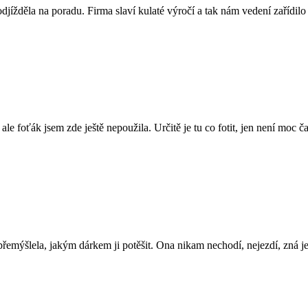
jížděla na poradu. Firma slaví kulaté výročí a tak nám vedení zařídi
oťák jsem zde ještě nepoužila. Určitě je tu co fotit, jen není moc čas.
lela, jakým dárkem ji potěšit. Ona nikam nechodí, nejezdí, zná jen t