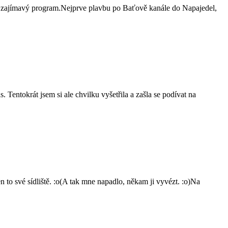
lo zajímavý program.Nejprve plavbu po Baťově kanále do Napajedel,
 Tentokrát jsem si ale chvilku vyšetřila a zašla se podívat na
o své sídliště. :o(A tak mne napadlo, někam ji vyvézt. :o)Na