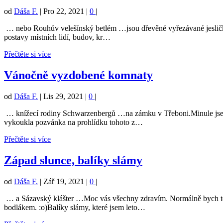
od
Dáša F.
|
Pro 22, 2021
|
0
|
… nebo Rouhův velešínský betlém …jsou dřevěné vyřezávané jesličky,
postavy místních lidí, budov, kr…
Přečtěte si více
Vánočně vyzdobené komnaty
od
Dáša F.
|
Lis 29, 2021
|
0
|
… knížecí rodiny Schwarzenbergů …na zámku v Třeboni.Minule jsem V
vykoukla pozvánka na prohlídku tohoto z…
Přečtěte si více
Západ slunce, balíky slámy
od
Dáša F.
|
Zář 19, 2021
|
0
|
… a Sázavský klášter …Moc vás všechny zdravím. Normálně bych tent
bodlákem. :o)Balíky slámy, které jsem leto…