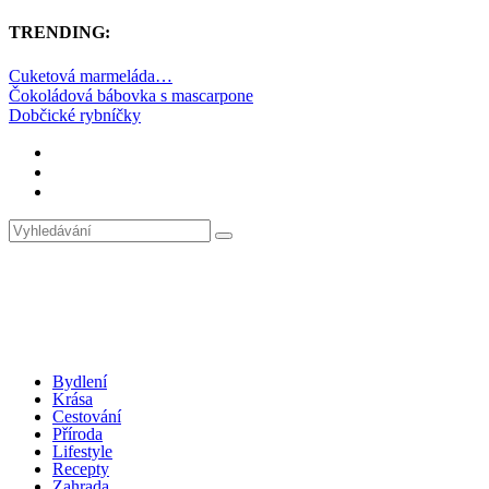
TRENDING:
Cuketová marmeláda…
Čokoládová bábovka s mascarpone
Dobčické rybníčky
Bydlení
Krása
Cestování
Příroda
Lifestyle
Recepty
Zahrada