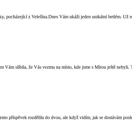
 pocházející z Velešína.Dnes Vám ukáži jeden unikátní betlém. Už rok
ám slíbila, že Vás vezmu na místo, kde jsme s Mírou ještě nebyli. T
o příspěvek rozdělila do dvou, ale když vidím, jak se dostávám posl