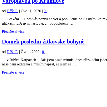
Voroplavba po Krumlově
od
Dáša F.
|
Čvc 11, 2020
|
0
|
… Českém …Dnes vás pozvu na vor a poplujeme po Českém Krumlově. 
uličkách …A nyní nastupte, … popoplujem. …
Přečtěte si více
Domek poslední žítkovské bohyně
od
Dáša F.
|
Čvc 1, 2020
|
0
|
… v Bílých Karpatech …Jak jsem psala minule, dnes přeskočím jeden
naše paní ředitelka a musím napsat, že jsem se …
Přečtěte si více