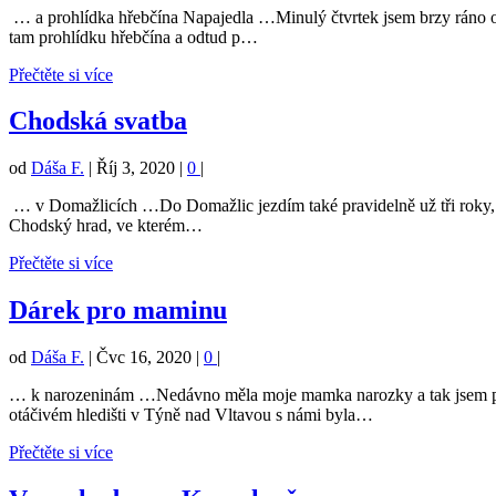
… a prohlídka hřebčína Napajedla …Minulý čtvrtek jsem brzy ráno od
tam prohlídku hřebčína a odtud p…
Přečtěte si více
Chodská svatba
od
Dáša F.
|
Říj 3, 2020
|
0
|
… v Domažlicích …Do Domažlic jezdím také pravidelně už tři roky, ale f
Chodský hrad, ve kterém…
Přečtěte si více
Dárek pro maminu
od
Dáša F.
|
Čvc 16, 2020
|
0
|
… k narozeninám …Nedávno měla moje mamka narozky a tak jsem přemýš
otáčivém hledišti v Týně nad Vltavou s námi byla…
Přečtěte si více