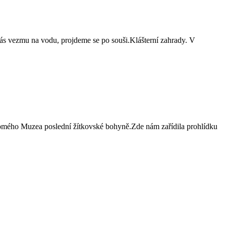
 vezmu na vodu, projdeme se po souši.Klášterní zahrady. V
omého Muzea poslední žítkovské bohyně.Zde nám zařídila prohlídku