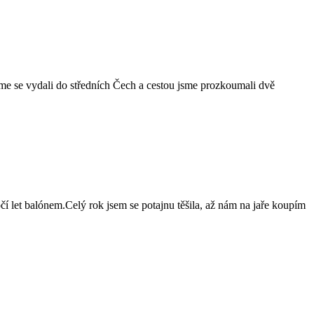
e se vydali do středních Čech a cestou jsme prozkoumali dvě
 let balónem.Celý rok jsem se potajnu těšila, až nám na jaře koupím