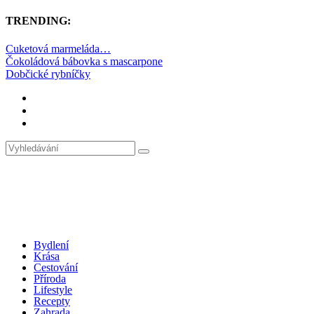
TRENDING:
Cuketová marmeláda…
Čokoládová bábovka s mascarpone
Dobčické rybníčky
Bydlení
Krása
Cestování
Příroda
Lifestyle
Recepty
Zahrada