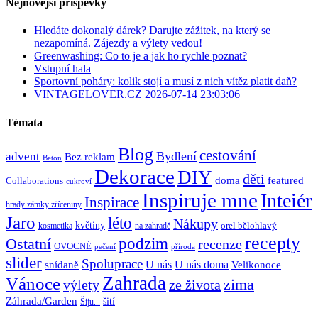
Nejnovější příspěvky
Hledáte dokonalý dárek? Darujte zážitek, na který se
nezapomíná. Zájezdy a výlety vedou!
Greenwashing: Co to je a jak ho rychle poznat?
Vstupní hala
Sportovní poháry: kolik stojí a musí z nich vítěz platit daň?
VINTAGELOVER.CZ 2026-07-14 23:03:06
Témata
Blog
cestování
Bydlení
advent
Bez reklam
Beton
Dekorace
DIY
děti
doma
featured
Collaborations
cukroví
Inspiruje mne
Inteiér
Inspirace
hrady zámky zříceniny
Jaro
léto
Nákupy
květiny
orel bělohlavý
kosmetika
na zahradě
recepty
Ostatní
podzim
recenze
OVOCNÉ
pečení
příroda
slider
Spoluprace
U nás
U nás doma
snídaně
Velikonoce
Zahrada
Vánoce
zima
výlety
ze života
Záhrada/Garden
šití
Šiju...