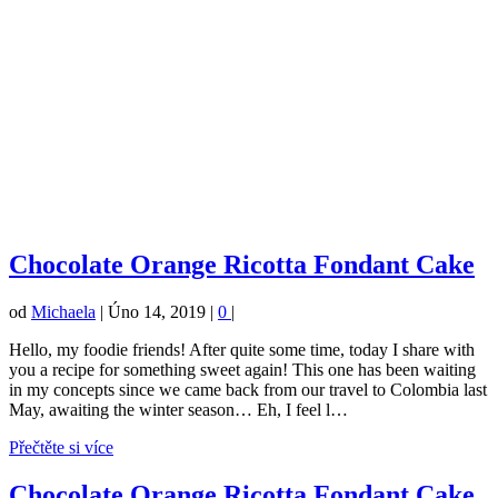
Chocolate Orange Ricotta Fondant Cake
od
Michaela
|
Úno 14, 2019
|
0
|
Hello, my foodie friends! After quite some time, today I share with
you a recipe for something sweet again! This one has been waiting
in my concepts since we came back from our travel to Colombia last
May, awaiting the winter season… Eh, I feel l…
Přečtěte si více
Chocolate Orange Ricotta Fondant Cake