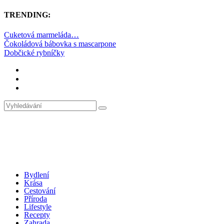
TRENDING:
Cuketová marmeláda…
Čokoládová bábovka s mascarpone
Dobčické rybníčky
Bydlení
Krása
Cestování
Příroda
Lifestyle
Recepty
Zahrada