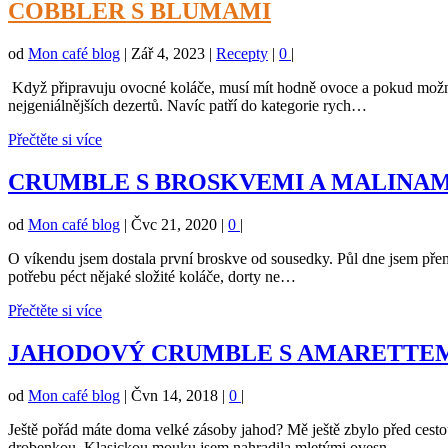
COBBLER S BLUMAMI
od
Mon café blog
|
Zář 4, 2023
|
Recepty
|
0
|
Když připravuju ovocné koláče, musí mít hodně ovoce a pokud možno 
nejgeniálnějších dezertů. Navíc patří do kategorie rych…
Přečtěte si více
CRUMBLE S BROSKVEMI A MALINAM
od
Mon café blog
|
Čvc 21, 2020
|
0
|
O víkendu jsem dostala první broskve od sousedky. Půl dne jsem přem
potřebu péct nějaké složité koláče, dorty ne…
Přečtěte si více
JAHODOVÝ CRUMBLE S AMARETTE
od
Mon café blog
|
Čvn 14, 2018
|
0
|
Ještě pořád máte doma velké zásoby jahod? Mě ještě zbylo před cesto
drobenkou. Klasickou mouku jsem nahradila mletými ovesn…