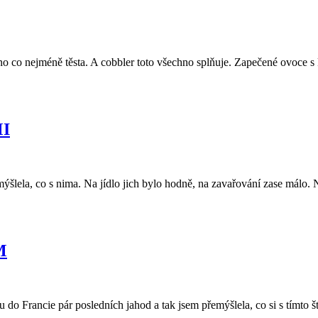
co nejméně těsta. A cobbler toto všechno splňuje. Zapečené ovoce s 
I
ýšlela, co s nima. Na jídlo jich bylo hodně, na zavařování zase málo
M
u do Francie pár posledních jahod a tak jsem přemýšlela, co si s tím