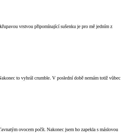
křupavou vrstvou připomínající sušenku je pro mě jedním z
. Nakonec to vyhrál crumble. V poslední době nemám totiž vůbec
to šťavnatým ovocem počít. Nakonec jsem ho zapekla s máslovou