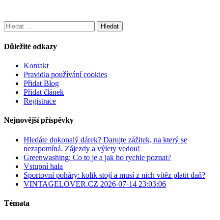
Vyhledávání
Důležité odkazy
Kontakt
Pravidla používání cookies
Přidat Blog
Přidat článek
Registrace
Nejnovější příspěvky
Hledáte dokonalý dárek? Darujte zážitek, na který se
nezapomíná. Zájezdy a výlety vedou!
Greenwashing: Co to je a jak ho rychle poznat?
Vstupní hala
Sportovní poháry: kolik stojí a musí z nich vítěz platit daň?
VINTAGELOVER.CZ 2026-07-14 23:03:06
Témata