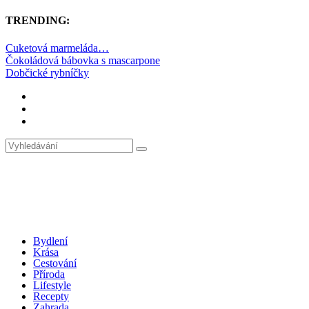
TRENDING:
Cuketová marmeláda…
Čokoládová bábovka s mascarpone
Dobčické rybníčky
Bydlení
Krása
Cestování
Příroda
Lifestyle
Recepty
Zahrada