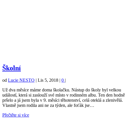
Školní
od
Lucie NESTO
|
Lis 5, 2018
|
0
|
Už dva měsíce máme doma školačku. Nástup do školy byl velkou
událostí, která si zaslouží své místo v rodinném albu. Ten den hodně
pršelo a já jsem byla v 9. měsíci těhotenství, celá oteklá a zlenivělá.
Vlastně jsem rodila ani ne za týden, ale foťák jse…
Přečtěte si více