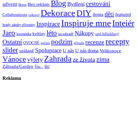
Blog
cestování
Bydlení
advent
Bez reklam
Beton
Dekorace
DIY
děti
doma
featured
Collaborations
cukroví
Inspiruje mne
Inteiér
Inspirace
hrady zámky zříceniny
Jaro
léto
Nákupy
květiny
orel bělohlavý
kosmetika
na zahradě
recepty
Ostatní
podzim
recenze
OVOCNÉ
pečení
příroda
slider
Spoluprace
U nás
U nás doma
snídaně
Velikonoce
Zahrada
Vánoce
zima
výlety
ze života
Záhrada/Garden
šití
Šiju...
Reklama