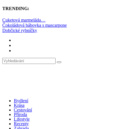
TRENDING:
Cuketová marmeláda…
Čokoládová bábovka s mascarpone
Dobčické rybníčky
Bydlení
Krása
Cestování
Příroda
Lifestyle
Recepty
Zahrada