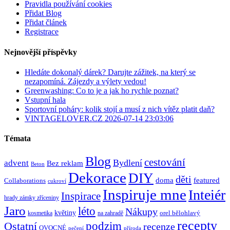
Pravidla používání cookies
Přidat Blog
Přidat článek
Registrace
Nejnovější příspěvky
Hledáte dokonalý dárek? Darujte zážitek, na který se
nezapomíná. Zájezdy a výlety vedou!
Greenwashing: Co to je a jak ho rychle poznat?
Vstupní hala
Sportovní poháry: kolik stojí a musí z nich vítěz platit daň?
VINTAGELOVER.CZ 2026-07-14 23:03:06
Témata
Blog
cestování
Bydlení
advent
Bez reklam
Beton
Dekorace
DIY
děti
doma
featured
Collaborations
cukroví
Inspiruje mne
Inteiér
Inspirace
hrady zámky zříceniny
Jaro
léto
Nákupy
květiny
orel bělohlavý
kosmetika
na zahradě
recepty
Ostatní
podzim
recenze
OVOCNÉ
pečení
příroda