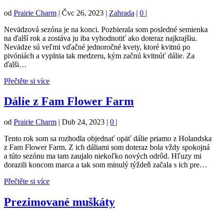
od
Prairie Charm
|
Čvc 26, 2023
|
Zahrada
|
0
|
Nevädzová sezóna je na konci. Pozbierala som posledné semienka
na ďalší rok a zostáva ju iba vyhodnotiť ako doteraz najkrajšiu.
Nevädze sú veľmi vďačné jednoročné kvety, ktoré kvitnú po
pivóniách a vyplnia tak medzeru, kým začnú kvitnúť dálie. Za
ďalši…
Přečtěte si více
Dálie z Fam Flower Farm
od
Prairie Charm
|
Dub 24, 2023
|
0
|
Tento rok som sa rozhodla objednať opäť dálie priamo z Holandska
z Fam Flower Farm. Z ich dáliami som doteraz bola vždy spokojná
a túto sezónu ma tam zaujalo niekoľko nových odrôd. Hľuzy mi
dorazili koncom marca a tak som minulý týždeň začala s ich pre…
Přečtěte si více
Prezimované muškáty