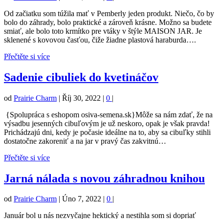
Od začiatku som túžila mať v Pemberly jeden produkt. Niečo, čo by
bolo do záhrady, bolo praktické a zároveň krásne. Možno sa budete
smiať, ale bolo toto krmítko pre vtáky v štýle MAISON JAR. Je
sklenené s kovovou časťou, čiže žiadne plastová haraburda….
Přečtěte si více
Sadenie cibuliek do kvetináčov
od
Prairie Charm
|
Říj 30, 2022
|
0
|
{Spolupráca s eshopom osiva-semena.sk}Môže sa nám zdať, že na
výsadbu jesenných cibuľovým je už neskoro, opak je však pravda!
Prichádzajú dni, kedy je počasie ideálne na to, aby sa cibuľky stihli
dostatočne zakoreniť a na jar v pravý čas zakvitnú…
Přečtěte si více
Jarná nálada s novou záhradnou knihou
od
Prairie Charm
|
Úno 7, 2022
|
0
|
Január bol u nás nezvyčajne hektický a nestihla som si dopriať