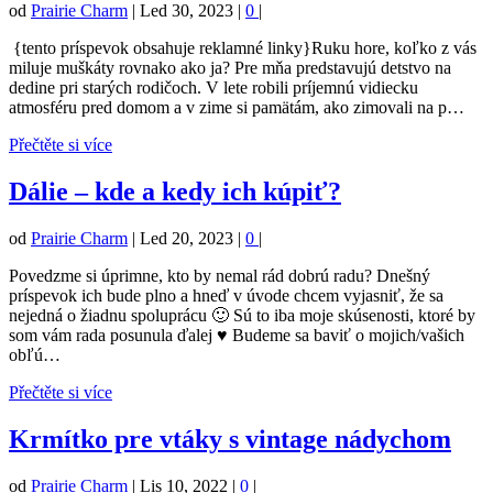
od
Prairie Charm
|
Led 30, 2023
|
0
|
{tento príspevok obsahuje reklamné linky}Ruku hore, koľko z vás
miluje muškáty rovnako ako ja? Pre mňa predstavujú detstvo na
dedine pri starých rodičoch. V lete robili príjemnú vidiecku
atmosféru pred domom a v zime si pamätám, ako zimovali na p…
Přečtěte si více
Dálie – kde a kedy ich kúpiť?
od
Prairie Charm
|
Led 20, 2023
|
0
|
Povedzme si úprimne, kto by nemal rád dobrú radu? Dnešný
príspevok ich bude plno a hneď v úvode chcem vyjasniť, že sa
nejedná o žiadnu spoluprácu 🙂 Sú to iba moje skúsenosti, ktoré by
som vám rada posunula ďalej ♥ Budeme sa baviť o mojich/vašich
obľú…
Přečtěte si více
Krmítko pre vtáky s vintage nádychom
od
Prairie Charm
|
Lis 10, 2022
|
0
|