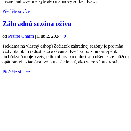
nežné pudrové, iné sýte ako malinový sorbet. Ka…
Přečtěte si více
Záhradná sezóna ožíva
od
Prairie Charm
|
Dub 2, 2024
|
0
|
{reklama na vlastný eshop}Začiatok záhradnej sezóny je pre mňa
vždy obdobím radosti a očakávania. Keď sa po zimnom spánku
prebúdzajú moje kvety, cítim obrovskú radosť a nadšenie, že môžem
opäť stráviť viac času vonku a sledovať, ako sa zo záhrady stáva…
Přečtěte si více