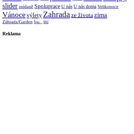
slider
Spoluprace
U nás
U nás doma
snídaně
Velikonoce
Zahrada
Vánoce
zima
výlety
ze života
Záhrada/Garden
šití
Šiju...
Reklama