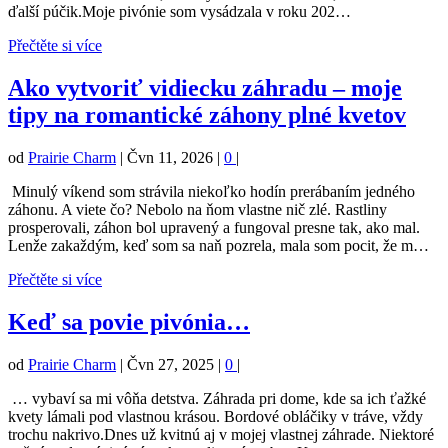
ďalší púčik.Moje pivónie som vysádzala v roku 202…
Přečtěte si více
Ako vytvoriť vidiecku záhradu – moje
tipy na romantické záhony plné kvetov
od
Prairie Charm
|
Čvn 11, 2026
|
0
|
Minulý víkend som strávila niekoľko hodín prerábaním jedného
záhonu. A viete čo? Nebolo na ňom vlastne nič zlé. Rastliny
prosperovali, záhon bol upravený a fungoval presne tak, ako mal.
Lenže zakaždým, keď som sa naň pozrela, mala som pocit, že m…
Přečtěte si více
Keď sa povie pivónia…
od
Prairie Charm
|
Čvn 27, 2025
|
0
|
… vybaví sa mi vôňa detstva. Záhrada pri dome, kde sa ich ťažké
kvety lámali pod vlastnou krásou. Bordové obláčiky v tráve, vždy
trochu nakrivo.Dnes už kvitnú aj v mojej vlastnej záhrade. Niektoré