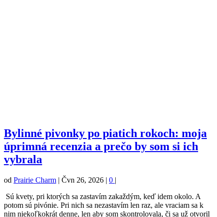
Bylinné pivonky po piatich rokoch: moja
úprimná recenzia a prečo by som si ich
vybrala
od
Prairie Charm
|
Čvn 26, 2026
|
0
|
Sú kvety, pri ktorých sa zastavím zakaždým, keď idem okolo. A
potom sú pivónie. Pri nich sa nezastavím len raz, ale vraciam sa k
nim niekoľkokrát denne, len aby som skontrolovala, či sa už otvoril