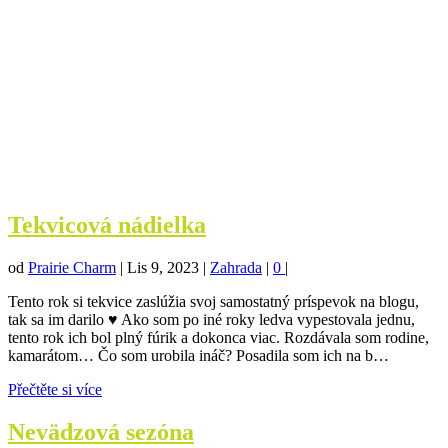
Tekvicová nádielka
od
Prairie Charm
|
Lis 9, 2023
|
Zahrada
|
0
|
Tento rok si tekvice zaslúžia svoj samostatný príspevok na blogu,
tak sa im darilo ♥ Ako som po iné roky ledva vypestovala jednu,
tento rok ich bol plný fúrik a dokonca viac. Rozdávala som rodine,
kamarátom… Čo som urobila ináč? Posadila som ich na b…
Přečtěte si více
Nevädzová sezóna