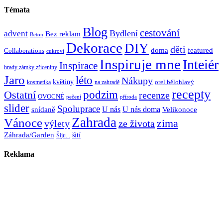
Témata
Blog
cestování
Bydlení
advent
Bez reklam
Beton
Dekorace
DIY
děti
doma
featured
Collaborations
cukroví
Inspiruje mne
Inteiér
Inspirace
hrady zámky zříceniny
Jaro
léto
Nákupy
květiny
orel bělohlavý
kosmetika
na zahradě
recepty
Ostatní
podzim
recenze
OVOCNÉ
pečení
příroda
slider
Spoluprace
U nás
U nás doma
snídaně
Velikonoce
Zahrada
Vánoce
zima
výlety
ze života
Záhrada/Garden
šití
Šiju...
Reklama