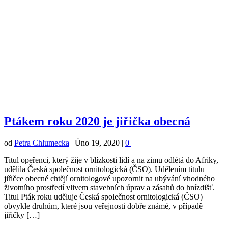
Ptákem roku 2020 je jiřička obecná
od
Petra Chlumecka
|
Úno 19, 2020
|
0
|
Titul opeřenci, který žije v blízkosti lidí a na zimu odlétá do Afriky,
udělila Česká společnost ornitologická (ČSO). Udělením titulu
jiřičce obecné chtějí ornitologové upozornit na ubývání vhodného
životního prostředí vlivem stavebních úprav a zásahů do hnízdišť.
Titul Pták roku uděluje Česká společnost ornitologická (ČSO)
obvykle druhům, které jsou veřejnosti dobře známé, v případě
jiřičky […]