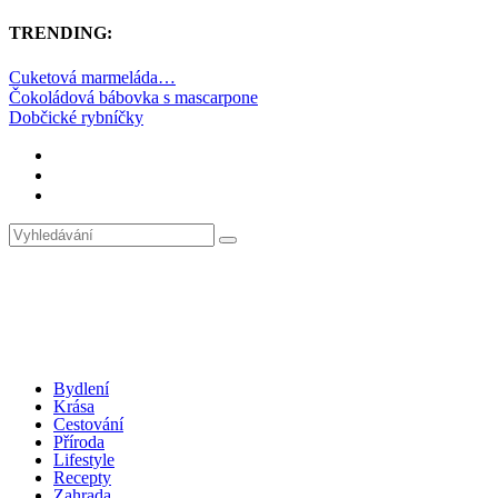
TRENDING:
Cuketová marmeláda…
Čokoládová bábovka s mascarpone
Dobčické rybníčky
Bydlení
Krása
Cestování
Příroda
Lifestyle
Recepty
Zahrada