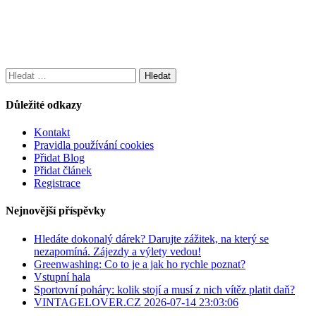
Vyhledávání
Důležité odkazy
Kontakt
Pravidla používání cookies
Přidat Blog
Přidat článek
Registrace
Nejnovější příspěvky
Hledáte dokonalý dárek? Darujte zážitek, na který se
nezapomíná. Zájezdy a výlety vedou!
Greenwashing: Co to je a jak ho rychle poznat?
Vstupní hala
Sportovní poháry: kolik stojí a musí z nich vítěz platit daň?
VINTAGELOVER.CZ 2026-07-14 23:03:06