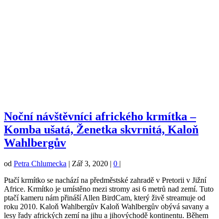
Noční návštěvníci afrického krmítka –
Komba ušatá, Ženetka skvrnitá, Kaloň
Wahlbergův
od
Petra Chlumecka
|
Zář 3, 2020
|
0
|
Ptačí krmítko se nachází na předměstské zahradě v Pretorii v Jižní
Africe. Krmítko je umístěno mezi stromy asi 6 metrů nad zemí. Tuto
ptačí kameru nám přináší Allen BirdCam, který živě streamuje od
roku 2010. Kaloň Wahlbergův Kaloň Wahlbergův obývá savany a
lesy řady afrických zemí na jihu a jihovýchodě kontinentu. Během