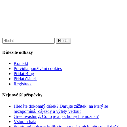
Vyhledávání
Důležité odkazy
Kontakt
Pravidla používání cookies
Přidat Blog
Přidat článek
Registrace
Nejnovější příspěvky
Hledáte dokonalý dárek? Darujte zážitek, na který se
nezapomíná. Zájezdy a výlety vedou!
Greenwashing: Co to je a jak ho rychle poznat?
Vstupní hala
Sportovní poháry: kolik stojí a musí z nich vítěz platit daň?