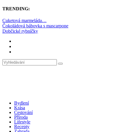
TRENDING:
Cuketová marmeláda…
Čokoládová bábovka s mascarpone
Dobčické rybníčky
Bydlení
Krása
Cestování
Příroda
Lifestyle
Recepty
Zahrada